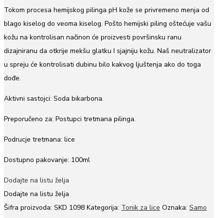
Tokom procesa hemijskog pilinga pH kože se privremeno menja od
blago kiselog do veoma kiselog. Pošto hemijski piling oštećuje vašu
kožu na kontrolisan načinon će proizvesti površinsku ranu
dizajniranu da otkrije mekšu glatku I sjajniju kožu. Naš neutralizator
u spreju će kontrolisati dubinu bilo kakvog ljuštenja ako do toga
dođe.
Aktivni sastojci: Soda bikarbona.
Preporučeno za: Postupci tretmana pilinga.
Podrucje tretmana: lice
Dostupno pakovanje: 100ml
Dodajte na listu želja
Dodajte na listu želja
Šifra proizvoda:
SKD 1098
Kategorija:
Tonik za lice
Oznaka:
Samo