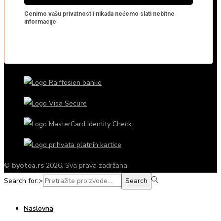
©
byotea.rs
2026. Sva prava zadržana.
Search for:>
Search
Naslovna