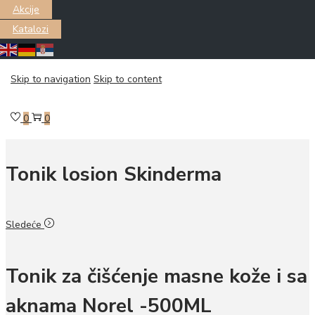
Akcije
Katalozi
Почетна
/
LICE & TELO
/
Nega lica
/
Tonik za lice
/
Sprej neutralizator
Skip to navigation
Skip to content
Skinderma -100ml
Prethodni
0
0
Tonik losion Skinderma
Sledeće
Tonik za čišćenje masne kože i sa
aknama Norel -500ML