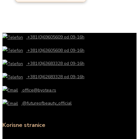
+381(0)69605609 od 09-16h
+381(0)63605608 od 09-16h
+381(0)63683328 od 09-16h
+381(0)62683328 od 09-16h
office@byotea.rs
@futureofbeauty_official
Korisne stranice