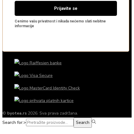
©
byotea.rs
2026. Sva prava zadržana.
Search for:>
Search