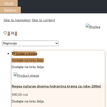
Akcije
Katalozi
Skip to navigation
Skip to content
Filter
Prikazano all 4 proizvoda
0
0
Dodaj u korpu
Dodajte na listu želja
Dodajte na listu želja
Regea naturae dnevna hidrantna krema za ruke-100ml
590,00
rsd
Dodajte na listu želja