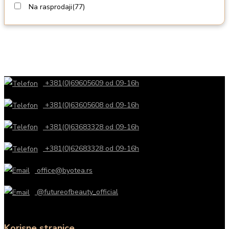
Na rasprodaji
(77)
+381(0)69605609 od 09-16h
+381(0)63605608 od 09-16h
+381(0)63683328 od 09-16h
+381(0)62683328 od 09-16h
office@byotea.rs
@futureofbeauty_official
Korisne stranice