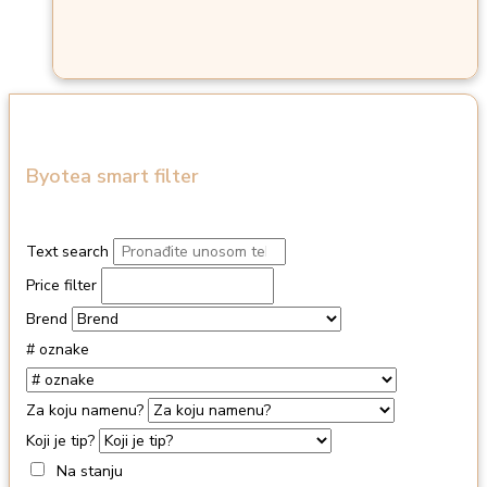
Byotea smart filter
Text search
Price filter
Brend
# oznake
Za koju namenu?
Koji je tip?
Na stanju