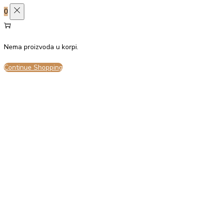
0
Prihvati sve
Odbij sve
Nema proizvoda u korpi.
Continue Shopping