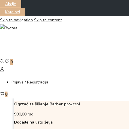
Akcije
Katalozi
Skip to navigation
Skip to content
Filter
Prikazano
1
–
22
od 25 proizvoda
0
Dodaj u korpu
Dodajte na listu želja
Dodajte na listu želja
Prijava / Registracija
0
Ogrtač za šišanje Barber pro-crni
990,00
rsd
Dodajte na listu želja