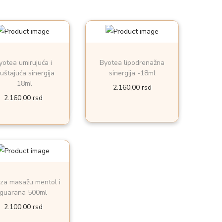
yotea umirujuća i
Byotea lipodrenažna
uštajuća sinergija
sinergija -18ml
-18ml
2.160,00
rsd
2.160,00
rsd
 za masažu mentol i
guarana 500ml
2.100,00
rsd