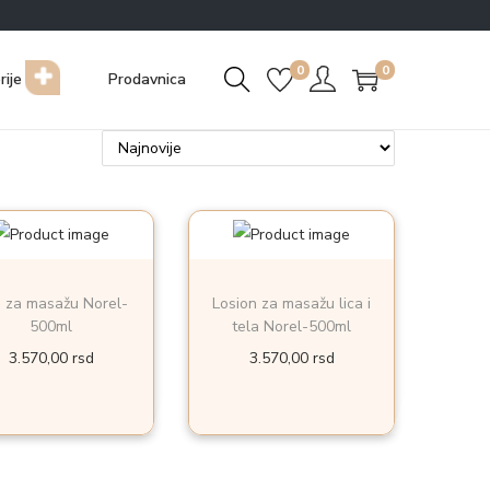
0
0
rije
Prodavnica
e za masažu Norel-
Losion za masažu lica i
500ml
tela Norel-500ml
3.570,00
rsd
3.570,00
rsd