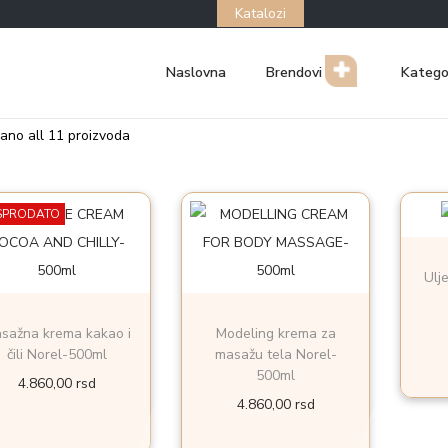
Katalozi
Naslovna
Brendovi
Katego
zano all 11 proizvoda
SPRODATO
Ulj
sažna krema kakao i
Modeling krema za
čili Norel-500ml
masažu tela Norel-
500ml
4.860,00
rsd
4.860,00
rsd