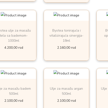
otea ulje za masažu
Byotea tonirajuća i
B
tela sa bademom-
vitalizirajuća sinergija-
op
1000ml
18ml
4.200,00
rsd
2.160,00
rsd
je za masažu badem
Ulje za masažu argan
Ulje
500ml
500ml
2.100,00
rsd
2.100,00
rsd