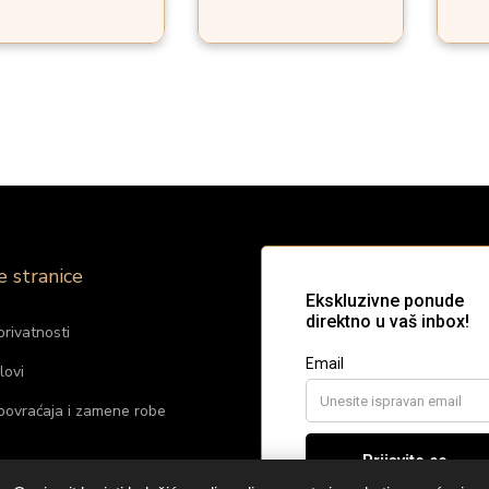
e stranice
privatnosti
lovi
 povraćaja i zamene robe