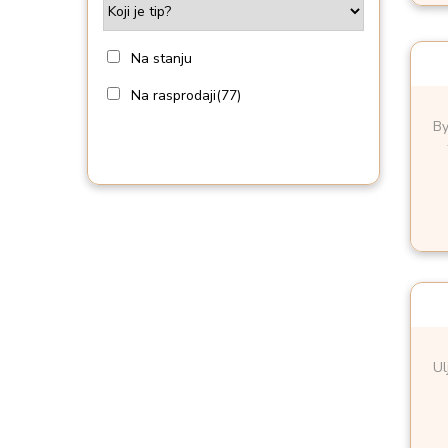
i
o
n
Na stanju
Na rasprodaji
(77)
By
Ul