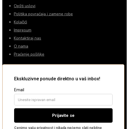
Opšti uslovi
Politika povraćaja i zamene robe
Kolačići
Impresum
Kontaktiraj nas
O nama
Praćenje pošiljke