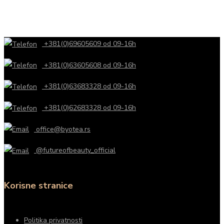
+381(0)69605609 od 09-16h
+381(0)63605608 od 09-16h
+381(0)63683328 od 09-16h
+381(0)62683328 od 09-16h
office@byotea.rs
@futureofbeauty_official
Korisne stranice
Politika privatnosti