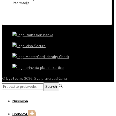
©
byotea.rs
2026. Sva prava zadržana.
Search
Search
for:>
Naslovna
Brendovi