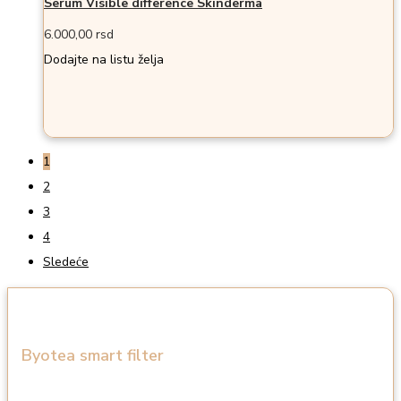
Serum Visible difference Skinderma
6.000,00
rsd
Dodajte na listu želja
1
2
3
4
Sledeće
Byotea smart filter