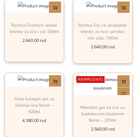
Byotea Dvofazni skidač
Byotea Gel za uklanjanje
šminke za lice i oči-200ml
šminke za lice i predeo
oko očiju-300ml
2.640,00
rsd
2.640,00
rsd
RASPRODATO
Atelo kolagen gel za
čišćenje lica Norel –
Mandelic gel za lice sa
500ml
bademovom kiselinom
Norel – 200ml
4.380,00
rsd
2.560,00
rsd