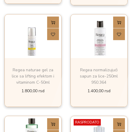
Regea naturae gel za
Regea normalizujući
lice sa lifting efektom i
sapun za lice-250ml
vitaminom C-50ml
950.364
1.800,00
rsd
1.400,00
rsd
RASPRODATO