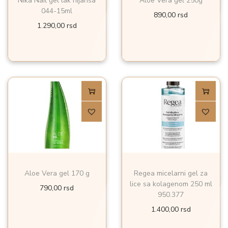
Nika Nail gel lak nijansa
Aloe Vera gel 250g
o
044-15ml
890,00
rsd
n
1.290,00
rsd
Aloe Vera gel 170 g
Regea micelarni gel za
lice sa kolagenom 250 ml
790,00
rsd
950.377
1.400,00
rsd