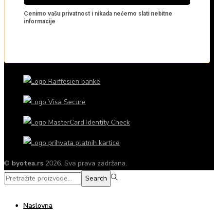
©
byotea.rs
2026. Sva prava zadržana.
Search
Search
for:>
Naslovna