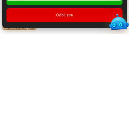
Odbij sve
Nema proizvoda u korpi.
Continue Shopping