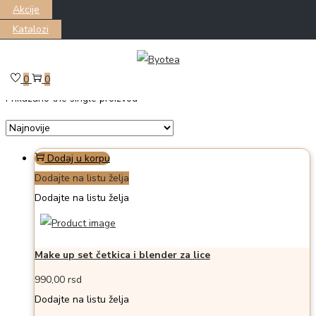
Akcije
Katalozi
Skip
Skip
Filter
to
to
0
0
Prikazano the single proizvod
navigation
content
Dodaj u korpu
Dodajte na listu želja
Dodajte na listu želja
Make up set četkica i blender za lice
990,00
rsd
Dodajte na listu želja