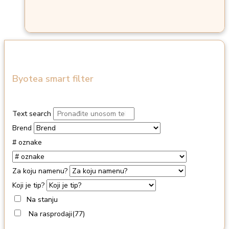
Byotea smart filter
Text search
Brend
# oznake
Za koju namenu?
Koji je tip?
Na stanju
Na rasprodaji
(77)