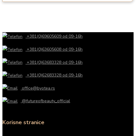
+381(0)69605609 od 09-16h
+381(0)63605608 od 09-16h
+381(0)63683328 od 09-16h
+381(0)62683328 od 09-16h
office@byotea.rs
@futureofbeauty_official
Korisne stranice