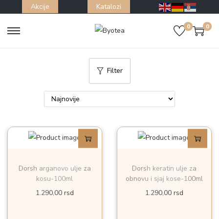
Akcije
Katalozi
0
0
S
S
k
k
i
i
Filter
p
p
t
t
o
o
n
c
a
o
v
n
i
t
Dorsh arganovo ulje za
Dorsh keratin ulje za
g
e
kosu-100ml
obnovu i sjaj kose-100ml
a
n
1.290,00
rsd
1.290,00
rsd
t
t
i