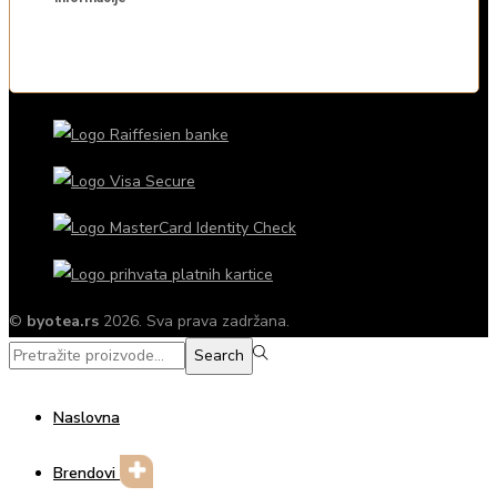
©
byotea.rs
2026. Sva prava zadržana.
Search
Search
for:>
Naslovna
Brendovi