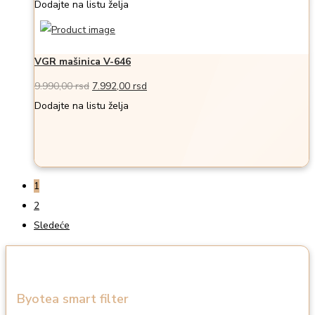
Dodajte na listu želja
VGR mašinica V-646
Originalna
Trenutna
9.990,00
rsd
7.992,00
rsd
cena
cena
Dodajte na listu želja
je
je:
bila:
7.992,00 rsd.
9.990,00 rsd.
1
2
Sledeće
Byotea smart filter