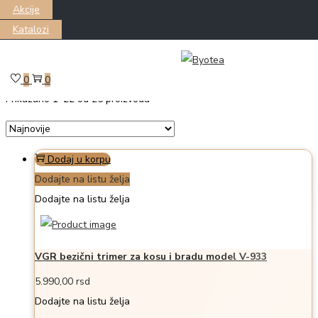
Akcije
Katalozi
Skip
Skip
Filter
to
to
0
0
Prikazano
navigation
content
1
–
22
od 25 proizvoda
Dodaj u korpu
Dodajte na listu želja
Dodajte na listu želja
VGR bezični trimer za kosu i bradu model V-933
5.990,00
rsd
Dodajte na listu želja