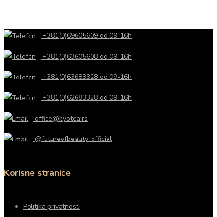
+381(0)69605609 od 09-16h
+381(0)63605608 od 09-16h
+381(0)63683328 od 09-16h
+381(0)62683328 od 09-16h
office@byotea.rs
@futureofbeauty_official
Korisne stranice
Politika privatnosti