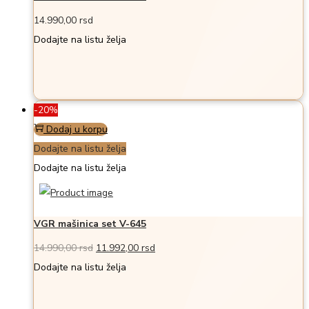
14.990,00
rsd
Dodajte na listu želja
-20%
Dodaj u korpu
Dodajte na listu želja
Dodajte na listu želja
VGR mašinica set V-645
Originalna
Trenutna
14.990,00
rsd
11.992,00
rsd
cena
cena
Dodajte na listu želja
je
je:
bila:
11.992,00 rsd.