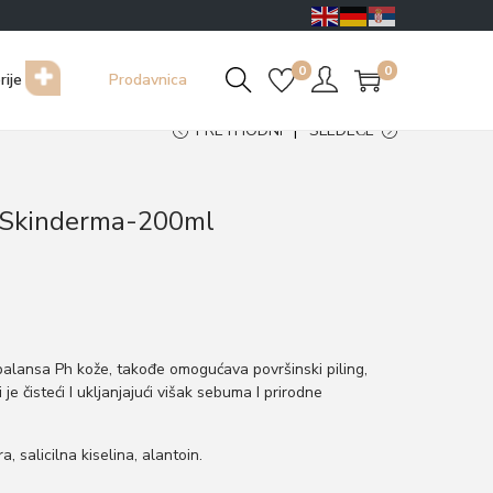
0
0
rije
Prodavnica
PRETHODNI
SLEDEĆE
ca Skinderma-200ml
ebalansa Ph kože, takođe omogućava površinski piling,
i je čisteći I ukljanjajući višak sebuma I prirodne
a, salicilna kiselina, alantoin.