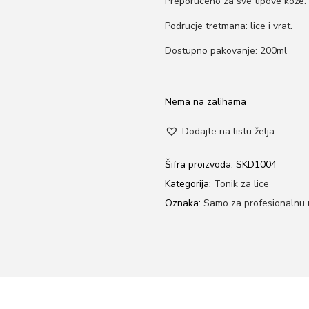
Preporuceno za sve tipove kože.
Podrucje tretmana: lice i vrat.
Dostupno pakovanje: 200ml
Nema na zalihama
Dodajte na listu želja
Šifra proizvoda:
SKD1004
Kategorija:
Tonik za lice
Oznaka:
Samo za profesionalnu