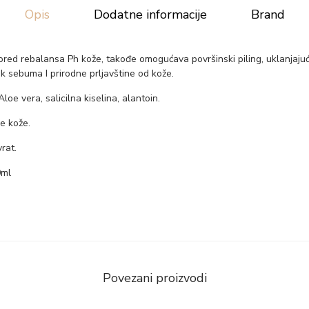
Opis
Dodatne informacije
Brand
pored rebalansa Ph kože, takođe omogućava površinski piling, uklanjajući
išak sebuma I prirodne prljavštine od kože.
Aloe vera, salicilna kiselina, alantoin.
e kože.
vrat.
0ml
Povezani proizvodi