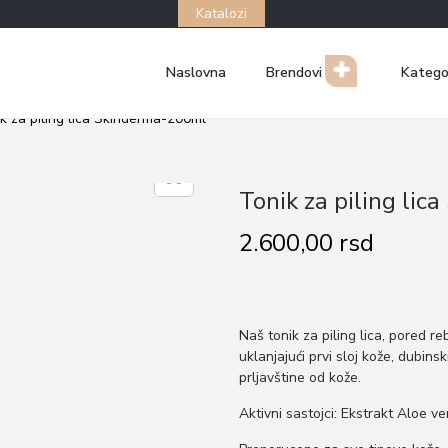
Katalozi
Naslovna
Brendovi
Katego
k za piling lica Skinderma-200ml
Tonik za piling li
2.600,00
rsd
Naš tonik za piling lica, pored r
uklanjajući prvi sloj kože, dubinsk
prljavštine od kože.
Aktivni sastojci: Ekstrakt Aloe ver