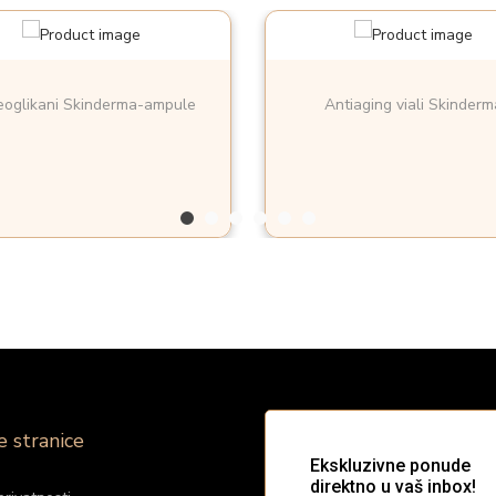
eoglikani Skinderma-ampule
Antiaging viali Skinder
e stranice