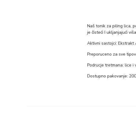
Naš tonik za piling lica, 
je čisteći I ukljanjajući v
Aktivni sastojci: Ekstrakt 
Preporuceno za sve tipov
Podrucje tretmana: lice i 
Dostupno pakovanje: 20