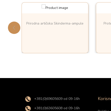
Prirodna artičoka Skinderma-ampule
Prot
Korisn
+381(0)69605609 od 09-16h
+381(0)63605608 od 09-16h