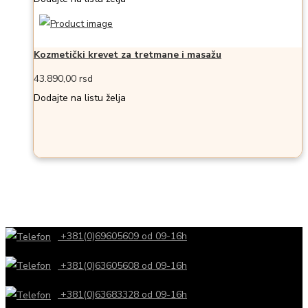
Kozmetički krevet za tretmane i masažu
43.890,00
rsd
Dodajte na listu želja
+381(0)69605609 od 09-16h
+381(0)63605608 od 09-16h
+381(0)63683328 od 09-16h