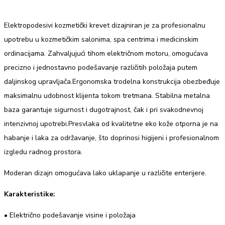
Elektropodesivi kozmetički krevet dizajniran je za profesionalnu
upotrebu u kozmetičkim salonima, spa centrima i medicinskim
ordinacijama. Zahvaljujući tihom električnom motoru, omogućava
precizno i jednostavno podešavanje različitih položaja putem
daljinskog upravljača.Ergonomska trodelna konstrukcija obezbeđuje
maksimalnu udobnost klijenta tokom tretmana. Stabilna metalna
baza garantuje sigurnost i dugotrajnost, čak i pri svakodnevnoj
intenzivnoj upotrebi.Presvlaka od kvalitetne eko kože otporna je na
habanje i laka za održavanje, što doprinosi higijeni i profesionalnom
izgledu radnog prostora.
Moderan dizajn omogućava lako uklapanje u različite enterijere.
Karakteristike:
• Električno podešavanje visine i položaja