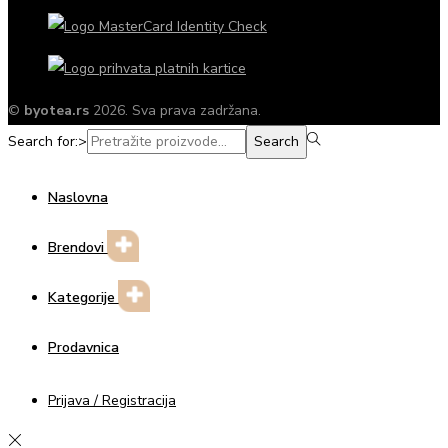
©
byotea.rs
2026. Sva prava zadržana.
Search for:>
Search
Naslovna
Brendovi
Kategorije
Prodavnica
Prijava / Registracija