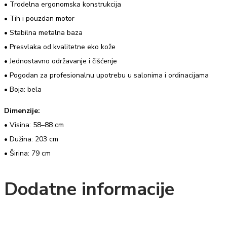
• Trodelna ergonomska konstrukcija
• Tih i pouzdan motor
• Stabilna metalna baza
• Presvlaka od kvalitetne eko kože
• Jednostavno održavanje i čišćenje
• Pogodan za profesionalnu upotrebu u salonima i ordinacijama
• Boja: bela
Dimenzije:
• Visina: 58–88 cm
• Dužina: 203 cm
• Širina: 79 cm
Dodatne informacije