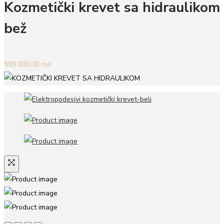
Kozmetički krevet sa hidraulikom
bež
599.000,00
rsd