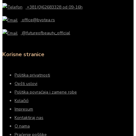
+381(0)62683328 od 09-16h
office@byotea.rs
@futureofbeauty_official
Korisne stranice
Politika privatnosti
Opšti uslovi
Politika povraćaja i zamene robe
Kolačići
Impresum
Kontaktiraj nas
O nama
Praćenje pošiljke