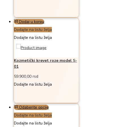
Dodaj u korpu
Dodajte na listu želja
Dodajte na listu želja
Kozmetički krevet roze model S-
01
59.900,00
rsd
Dodajte na listu želja
Ovaj
Odaberite opcije
proizvod
Dodajte na listu želja
ima
Dodajte na listu želja