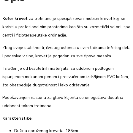
Kofer krevet
za tretmane je specijalizovani mobilni krevet koji se
koristi u profesionalnim prostorima kao što su kozmetički saloni, spa
centri i fizioterapeutske ordinacije.
Zbog svoje stabilnosti, čvrstog oslonca u svim tačkama ležećeg dela
i podesive visine, krevet je pogodan za sve tipove masaža.
Izrađen je od kvalitetnih materijala, sa udobnom podlogom
ispunjenom mekanom penom i presvučenom izdržljivom PVC kožom,
što obezbeđuje dugotrajnost i lako održavanje.
Podešavanjem naslona za glavu klijentu se omogućava dodatna
udobnost tokom tretmana.
Karakteristike:
Dužina opruženog kreveta: 185cm