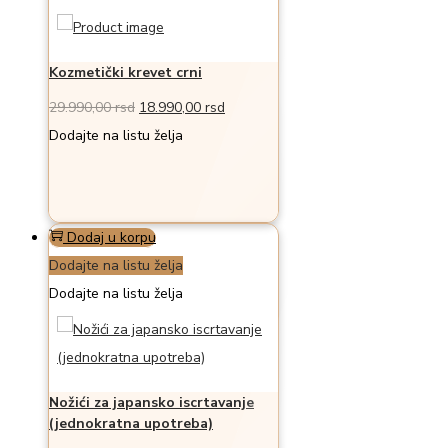
Kozmetički krevet crni
Originalna
Trenutna
29.990,00
rsd
18.990,00
rsd
cena
cena
Dodajte na listu želja
je
je:
bila:
18.990,00 rsd.
29.990,00 rsd.
Dodaj u korpu
Dodajte na listu želja
Dodajte na listu želja
Nožići za japansko iscrtavanje
(jednokratna upotreba)