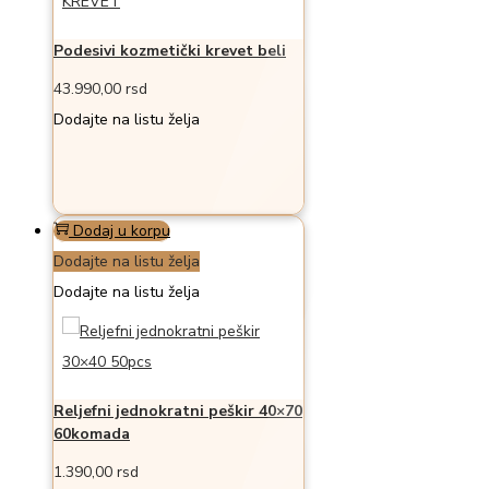
Podesivi kozmetički krevet beli
43.990,00
rsd
Dodajte na listu želja
Dodaj u korpu
Dodajte na listu želja
Dodajte na listu želja
Reljefni jednokratni peškir 40×70
60komada
1.390,00
rsd