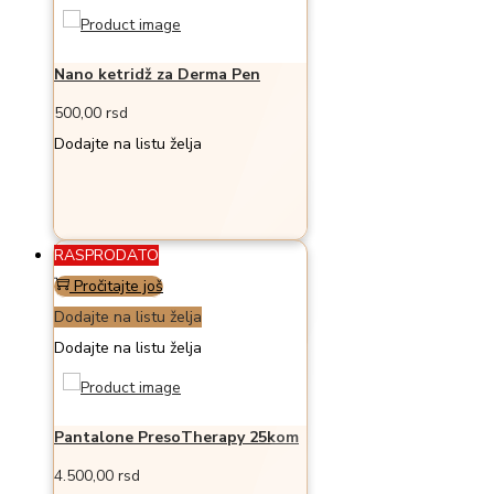
više
varijanti.
Nano ketridž za Derma Pen
Opcije
mogu
500,00
rsd
biti
Dodajte na listu želja
izabrane
na
stranici
RASPRODATO
proizvoda.
Pročitajte još
Dodajte na listu želja
Dodajte na listu želja
Pantalone PresoTherapy 25kom
4.500,00
rsd