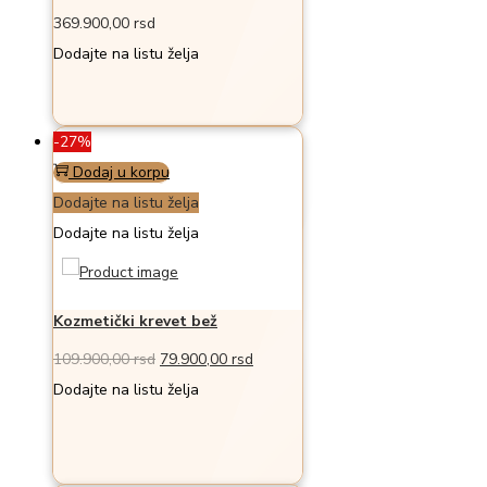
369.900,00
rsd
Dodajte na listu želja
-27%
Dodaj u korpu
Dodajte na listu želja
Dodajte na listu želja
Kozmetički krevet bež
Originalna
Trenutna
109.900,00
rsd
79.900,00
rsd
cena
cena
Dodajte na listu želja
je
je:
bila:
79.900,00 rsd.
109.900,00 rsd.