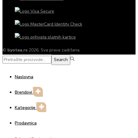
©
byotea.rs
2026. Sva prava zadržana.
Search
Search
for:>
Naslovna
Brendovi
Kategorije
Prodavnica