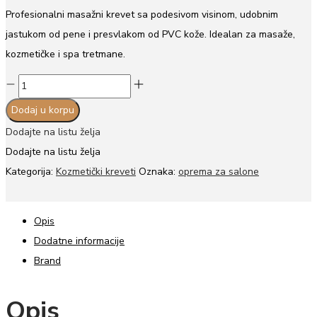
cena
cena
Profesionalni masažni krevet sa podesivom visinom, udobnim
je
je:
jastukom od pene i presvlakom od PVC kože. Idealan za masaže,
bila:
18.990,00 rsd.
kozmetičke i spa tretmane.
29.990,00 rsd.
Kozmetički
krevet
Dodaj u korpu
braon
Dodajte na listu želja
količina
Dodajte na listu želja
Kategorija:
Kozmetički kreveti
Oznaka:
oprema za salone
Opis
Dodatne informacije
Brand
Opis