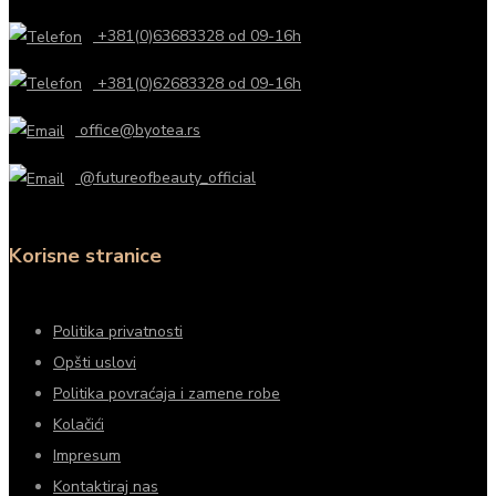
+381(0)63683328 od 09-16h
+381(0)62683328 od 09-16h
office@byotea.rs
@futureofbeauty_official
Korisne stranice
Politika privatnosti
Opšti uslovi
Politika povraćaja i zamene robe
Kolačići
Impresum
Kontaktiraj nas