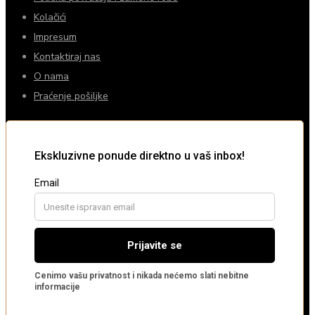
Kolačići
Impresum
Kontaktiraj nas
O nama
Praćenje pošiljke