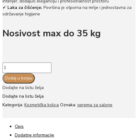
interijer, dodajući eleganciju i profesionalnost prostoru
✔
Laka za čišćenje:
Površina je otporna na mrlje i jednostavna za
održavanje higijene
Nosivost max do 35 kg
Metalna
kolica
Dodaj u korpu
za
Dodajte na listu želja
kozmetičke
Dodajte na listu želja
aparate
Kategorija:
Kozmetička kolica
Oznaka:
oprema za salone
količina
Opis
Dodatne informacije