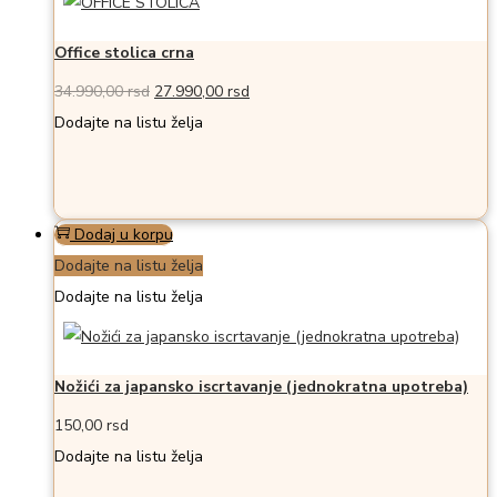
Office stolica crna
Originalna
Trenutna
34.990,00
rsd
27.990,00
rsd
cena
cena
Dodajte na listu želja
je
je:
bila:
27.990,00 rsd.
34.990,00 rsd.
Dodaj u korpu
Dodajte na listu želja
Dodajte na listu želja
Nožići za japansko iscrtavanje (jednokratna upotreba)
150,00
rsd
Dodajte na listu želja