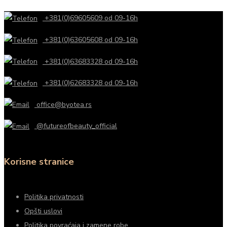
+381(0)69605609 od 09-16h
+381(0)63605608 od 09-16h
+381(0)63683328 od 09-16h
+381(0)62683328 od 09-16h
office@byotea.rs
@futureofbeauty_official
Korisne stranice
Politika privatnosti
Opšti uslovi
Politika povraćaja i zamene robe