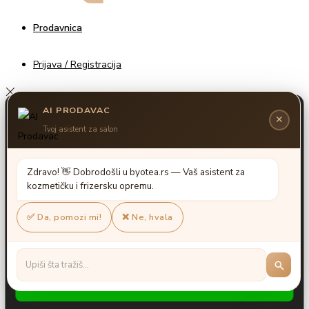
Prodavnica
Prijava / Registracija
Unesite za pretragu
Search
Search
for:>
Shopping cart
0
Nema proizvoda u korpi.