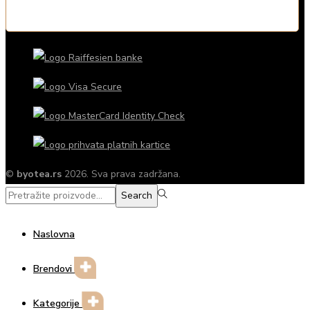
©
byotea.rs
2026. Sva prava zadržana.
Search
Search
for:>
Naslovna
Brendovi
Kategorije