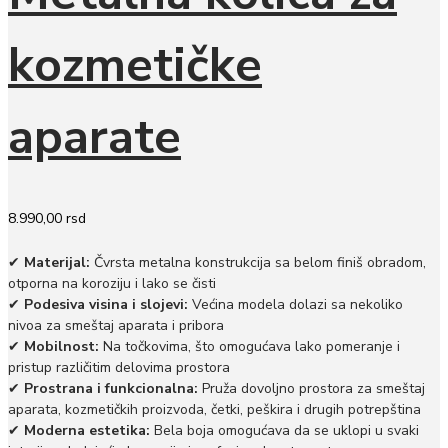
kozmetičke
aparate
8.990,00
rsd
✔
Materijal:
Čvrsta metalna konstrukcija sa belom finiš obradom,
otporna na koroziju i lako se čisti
✔
Podesiva visina i slojevi:
Većina modela dolazi sa nekoliko
nivoa za smeštaj aparata i pribora
✔
Mobilnost:
Na točkovima, što omogućava lako pomeranje i
pristup različitim delovima prostora
✔
Prostrana i funkcionalna:
Pruža dovoljno prostora za smeštaj
aparata, kozmetičkih proizvoda, četki, peškira i drugih potrepština
✔
Moderna estetika:
Bela boja omogućava da se uklopi u svaki