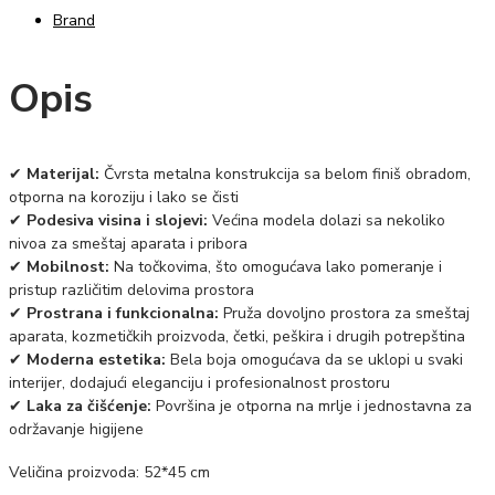
Brand
Opis
✔
Materijal:
Čvrsta metalna konstrukcija sa belom finiš obradom,
otporna na koroziju i lako se čisti
✔
Podesiva visina i slojevi:
Većina modela dolazi sa nekoliko
nivoa za smeštaj aparata i pribora
✔
Mobilnost:
Na točkovima, što omogućava lako pomeranje i
pristup različitim delovima prostora
✔
Prostrana i funkcionalna:
Pruža dovoljno prostora za smeštaj
aparata, kozmetičkih proizvoda, četki, peškira i drugih potrepština
✔
Moderna estetika:
Bela boja omogućava da se uklopi u svaki
interijer, dodajući eleganciju i profesionalnost prostoru
✔
Laka za čišćenje:
Površina je otporna na mrlje i jednostavna za
održavanje higijene
Veličina proizvoda: 52*45 cm