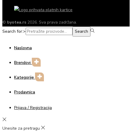
©
byotea.rs
2026. Sva prava zadržana.
Search for:>
Search
Naslovna
Brendovi
Kategorije
Prodavnica
Prijava / Registracija
Unesite za pretragu