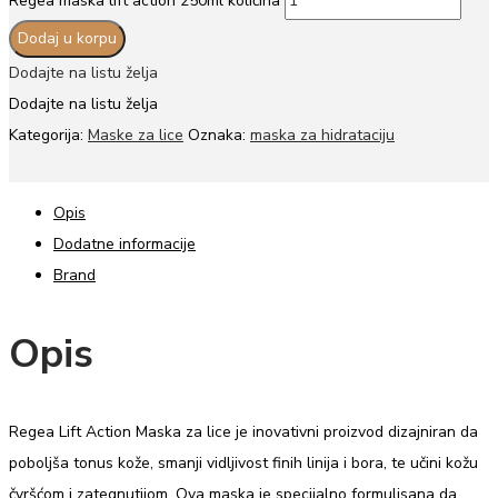
Regea maska lift action 250ml količina
Dodaj u korpu
Dodajte na listu želja
Dodajte na listu želja
Kategorija:
Maske za lice
Oznaka:
maska za hidrataciju
Opis
Dodatne informacije
Brand
Opis
Regea Lift Action Maska za lice je inovativni proizvod dizajniran da
poboljša tonus kože, smanji vidljivost finih linija i bora, te učini kožu
čvršćom i zategnutijom. Ova maska je specijalno formulisana da