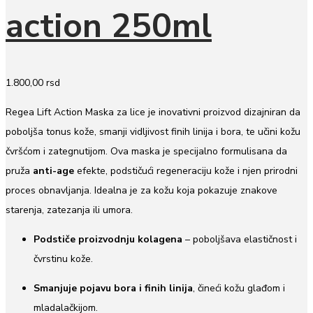
action 250ml
1.800,00
rsd
Regea Lift Action Maska za lice je inovativni proizvod dizajniran da
poboljša tonus kože, smanji vidljivost finih linija i bora, te učini kožu
čvršćom i zategnutijom. Ova maska je specijalno formulisana da
pruža
anti-age
efekte, podstičući regeneraciju kože i njen prirodni
proces obnavljanja. Idealna je za kožu koja pokazuje znakove
starenja, zatezanja ili umora.
Podstiče proizvodnju kolagena
– poboljšava elastičnost i
čvrstinu kože.
Smanjuje pojavu bora i finih linija
, čineći kožu glađom i
mladalačkijom.