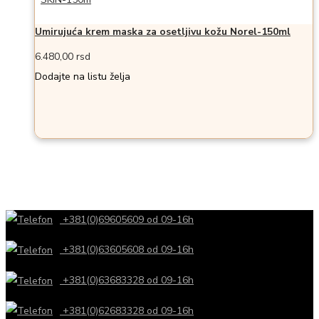
Umirujuća krem maska za osetljivu kožu Norel-150ml
6.480,00
rsd
Dodajte na listu želja
+381(0)69605609 od 09-16h
+381(0)63605608 od 09-16h
+381(0)63683328 od 09-16h
+381(0)62683328 od 09-16h