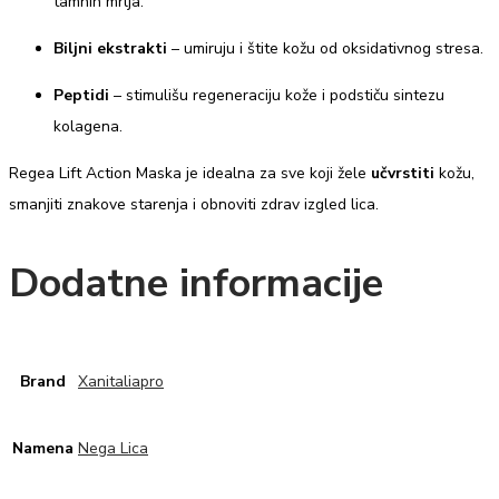
tamnih mrlja.
Biljni ekstrakti
– umiruju i štite kožu od oksidativnog stresa.
Peptidi
– stimulišu regeneraciju kože i podstiču sintezu
kolagena.
Regea Lift Action Maska je idealna za sve koji žele
učvrstiti
kožu,
smanjiti znakove starenja i obnoviti zdrav izgled lica.
Dodatne informacije
Brand
Xanitaliapro
Namena
Nega Lica