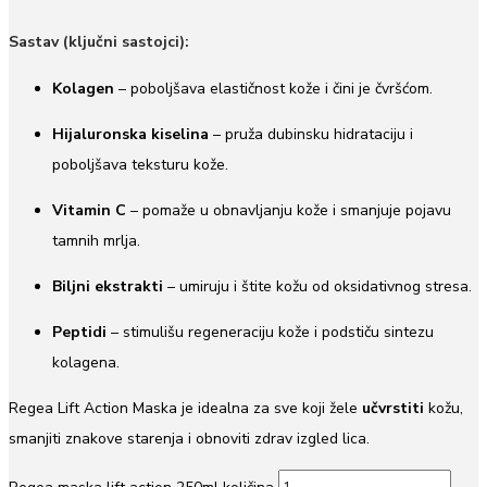
Sastav (ključni sastojci):
Kolagen
– poboljšava elastičnost kože i čini je čvršćom.
Hijaluronska kiselina
– pruža dubinsku hidrataciju i
poboljšava teksturu kože.
Vitamin C
– pomaže u obnavljanju kože i smanjuje pojavu
tamnih mrlja.
Biljni ekstrakti
– umiruju i štite kožu od oksidativnog stresa.
Peptidi
– stimulišu regeneraciju kože i podstiču sintezu
kolagena.
Regea Lift Action Maska je idealna za sve koji žele
učvrstiti
kožu,
smanjiti znakove starenja i obnoviti zdrav izgled lica.