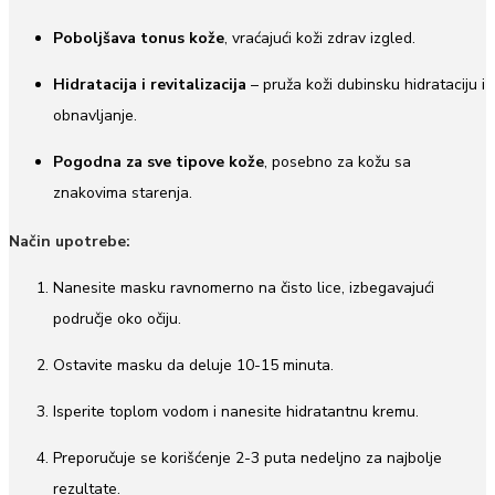
Poboljšava tonus kože
, vraćajući koži zdrav izgled.
Hidratacija i revitalizacija
– pruža koži dubinsku hidrataciju i
obnavljanje.
Pogodna za sve tipove kože
, posebno za kožu sa
znakovima starenja.
Način upotrebe:
Nanesite masku ravnomerno na čisto lice, izbegavajući
područje oko očiju.
Ostavite masku da deluje 10-15 minuta.
Isperite toplom vodom i nanesite hidratantnu kremu.
Preporučuje se korišćenje 2-3 puta nedeljno za najbolje
rezultate.