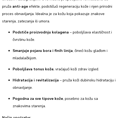
pruža
anti-age
efekte, podstičući regeneraciju kože i njen prirodni
proces obnavljanja. Idealna je za kožu koja pokazuje znakove
starenja, zatezanja ili umora.
Podstiče proizvodnju kolagena
– poboljšava elastičnost i
čvrstinu kože.
Smanjuje pojavu bora i finih linija
, čineći kožu glađom i
mladalačkijom.
Poboljšava tonus kože
, vraćajući koži zdrav izgled.
Hidratacija i revitalizacija
– pruža koži dubinsku hidrataciju i
obnavljanje.
Pogodna za sve tipove kože
, posebno za kožu sa
znakovima starenja.
Način upotrebe: