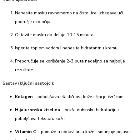
Nanesite masku ravnomerno na čisto lice, izbegavajući
područje oko očiju.
Ostavite masku da deluje 10-15 minuta.
Isperite toplom vodom i nanesite hidratantnu kremu.
Preporučuje se korišćenje 2-3 puta nedeljno za najbolje
rezultate.
Sastav (ključni sastojci):
Kolagen
– poboljšava elastičnost kože i čini je čvršćom.
Hijaluronska kiselina
– pruža dubinsku hidrataciju i
poboljšava teksturu kože.
Vitamin C
– pomaže u obnavljanju kože i smanjuje pojavu