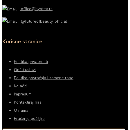
office@byotea.rs
@futureofbeauty_official
Korisne stranice
Politika privatnosti
Opšti uslovi
Politika povraćaja i zamene robe
Kolačići
Impresum
Kontaktiraj nas
O nama
Praćenje pošiljke