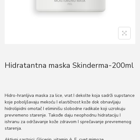
o
n
Hidratantna maska Skinderma-200ml
Hidro-hranljiva maska za lice, vrat I dekolte koja sadrži supstance
koje poboljšavaju mekoću I elastičnost kože dok obnavljaju
hidrolipidni omotač I eliminišu slobodne radikale koji uzrokuju
prevremeno starenje. Takođe daju neophodnu hidrataciju I
ishranu za održavanje kože zdravom I sprečavanje prevremenog
starenja.
Aktivni sastojci: Glicerin, vitamin A, E, cvet mimoze.