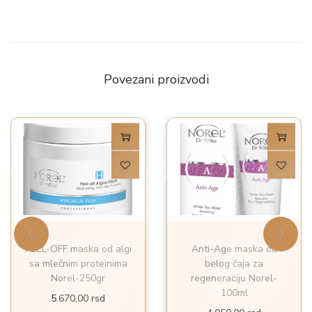
Povezani proizvodi
PEEL-OFF maska od algi
Anti-Age maska od
sa mlečnim proteinima
belog čaja za
Norel-250gr
regeneraciju Norel-
100ml
5.670,00
rsd