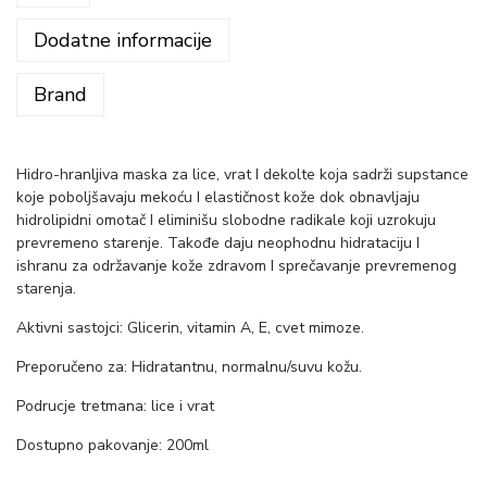
Dodatne informacije
Brand
Hidro-hranljiva maska za lice, vrat I dekolte koja sadrži supstance
koje poboljšavaju mekoću I elastičnost kože dok obnavljaju
hidrolipidni omotač I eliminišu slobodne radikale koji uzrokuju
prevremeno starenje. Takođe daju neophodnu hidrataciju I
ishranu za održavanje kože zdravom I sprečavanje prevremenog
starenja.
Aktivni sastojci: Glicerin, vitamin A, E, cvet mimoze.
Preporučeno za: Hidratantnu, normalnu/suvu kožu.
Podrucje tretmana: lice i vrat
Dostupno pakovanje: 200ml