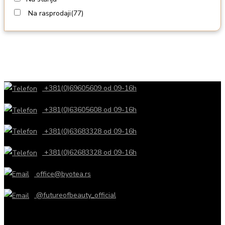
Na rasprodaji
(77)
+381(0)69605609 od 09-16h
+381(0)63605608 od 09-16h
+381(0)63683328 od 09-16h
+381(0)62683328 od 09-16h
office@byotea.rs
@futureofbeauty_official