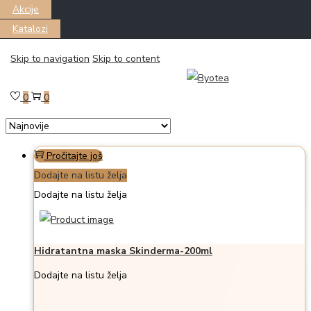
Akcije
Katalozi
Skip to navigation
Skip to content
Filter
Prikazano the single proizvod
0
0
Pročitajte još
Dodajte na listu želja
Dodajte na listu želja
Hidratantna maska Skinderma-200ml
Dodajte na listu želja