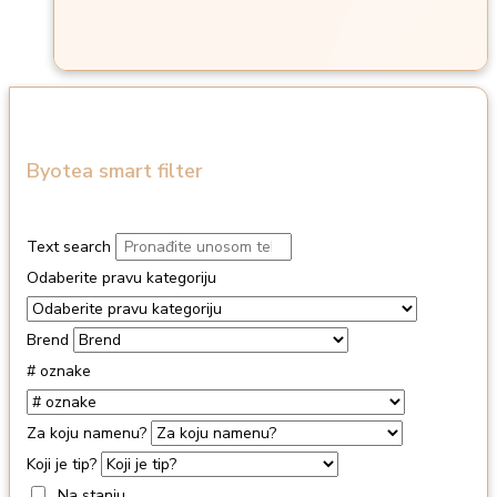
Byotea smart filter
Text search
Odaberite pravu kategoriju
Brend
# oznake
Za koju namenu?
Koji je tip?
Na stanju