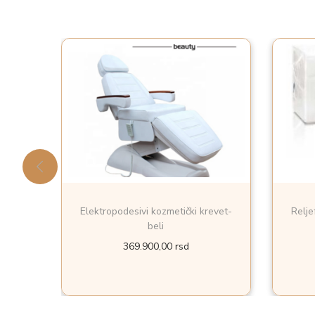
Elektropodesivi kozmetički krevet-
Relje
beli
369.900,00
rsd