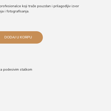
profesionalce koji traže pouzdan i prilagodljiv izvor
ja i fotografisanja.
DODAJ U KORPU
sa podesivim stalkom