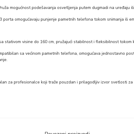
i
ruža mogućnost podešavanja osvetljenja putem dugmadi na uređaju ili 
n
porta omogućavaju punjenje pametnih telefona tokom snimanja ili emi
a
a stativom visine do 160 cm, pružajući stabilnost i fleksibilnost tokom 
patibilan sa većinom pametnih telefona, omogućava jednostavno post
anje.
alan za profesionalce koji traže pouzdan i prilagodljiv izvor svetlosti z