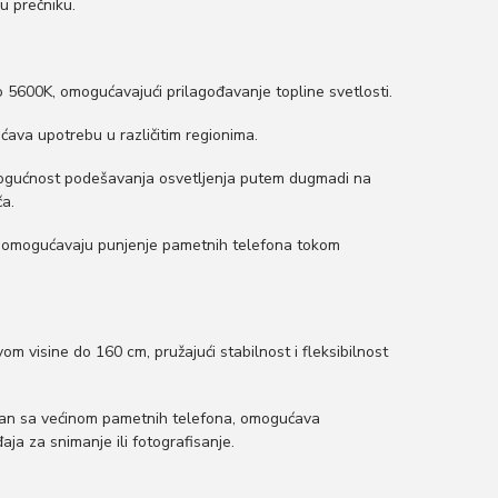
u prečniku.
5600K, omogućavajući prilagođavanje topline svetlosti.
va upotrebu u različitim regionima.
gućnost podešavanja osvetljenja putem dugmadi na
ča.
omogućavaju punjenje pametnih telefona tokom
om visine do 160 cm, pružajući stabilnost i fleksibilnost
an sa većinom pametnih telefona, omogućava
ja za snimanje ili fotografisanje.