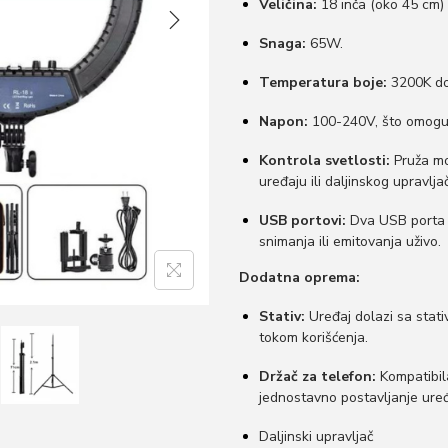
Veličina:
18 inča (oko 45 cm) 
Snaga:
65W.
Temperatura boje:
3200K do 
Napon:
100-240V, što omoguća
Kontrola svetlosti:
Pruža mo
uređaju ili daljinskog upravlja
USB portovi:
Dva USB porta 
snimanja ili emitovanja uživo.
Dodatna oprema:
Stativ:
Uređaj dolazi sa stativ
tokom korišćenja.
Držač za telefon:
Kompatibil
jednostavno postavljanje uređa
Daljinski upravljač