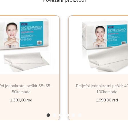
Povezani proizvodi
fni jednokratni peškir 35×65-
Reljefni jednokratni peškir 
50komada
100komada
1.390,00
rsd
1.990,00
rsd