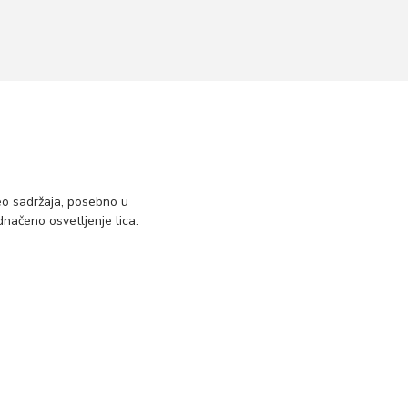
eo sadržaja, posebno u
dnačeno osvetljenje lica.