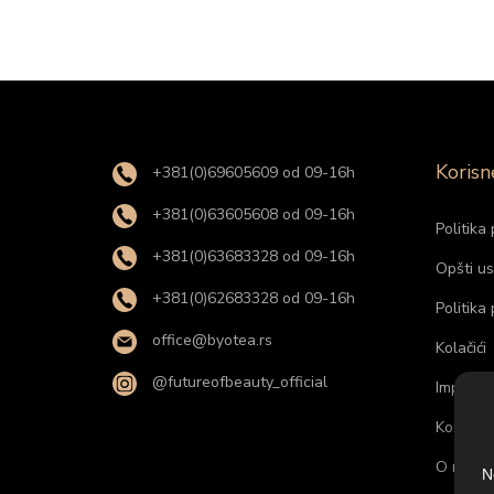
Korisn
+381(0)69605609 od 09-16h
+381(0)63605608 od 09-16h
Politika 
+381(0)63683328 od 09-16h
Opšti us
+381(0)62683328 od 09-16h
Politika
office@byotea.rs
Kolačići
@futureofbeauty_official
Impresu
Kontakti
O nama
N