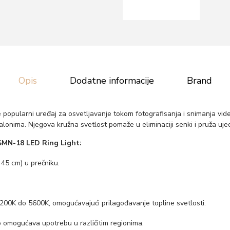
t
m
o
d
e
Opis
Dodatne informacije
Brand
l
S
M
 popularni uređaj za osvetljavanje tokom fotografisanja i snimanja vid
salonima. Njegova kružna svetlost pomaže u eliminaciji senki i pruža uje
N
1
 SMN-18 LED Ring Light:
8
 45 cm) u prečniku.
k
o
l
200K do 5600K, omogućavajući prilagođavanje topline svetlosti.
i
 omogućava upotrebu u različitim regionima.
č