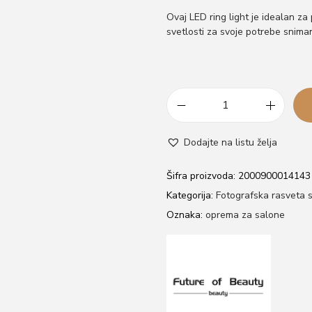
Ovaj LED ring light je idealan za 
svetlosti za svoje potrebe sniman
L
e
Dodajte na listu želja
d
R
Šifra proizvoda:
2000900014143
i
Kategorija:
Fotografska rasveta 
n
Oznaka:
oprema za salone
g
L
i
g
h