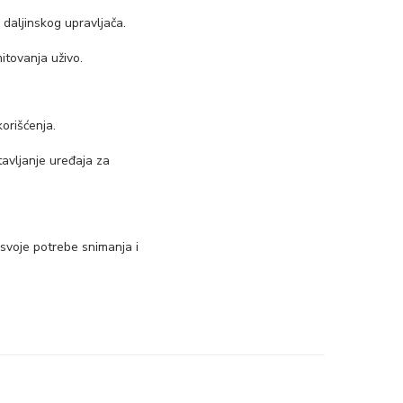
daljinskog upravljača.
tovanja uživo.
korišćenja.
avljanje uređaja za
a svoje potrebe snimanja i