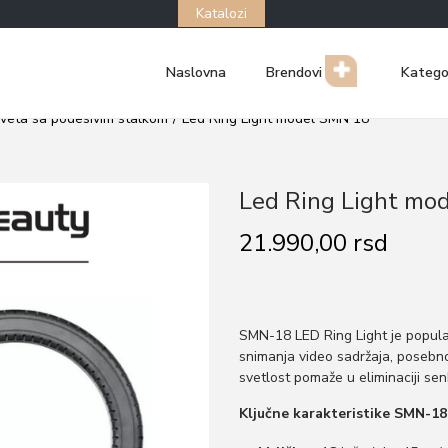
Katalozi
Naslovna
Brendovi
Katego
sveta sa podesivim stalkom
/
Led Ring Light model SMN 18
Led Ring Light mo
21.990,00
rsd
SMN-18 LED Ring Light je popular
snimanja video sadržaja, posebno
svetlost pomaže u eliminaciji sen
Ključne karakteristike SMN-18