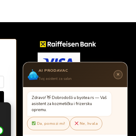
AI PRODAVAC
✕
Tvoj asistent za salon
Z
d
r
a
v
o
!

D
o
b
r
o
d
o
š
l
i
u
b
y
o
t
e
a
.
r
s
—
V
a
š
a
s
i
s
t
e
n
t
z
a
k
o
z
m
e
t
i
č
k
u
i
f
r
i
z
e
r
s
k
u
o
p
r
e
m
u
.
Da, pomozi mi!
Ne, hvala