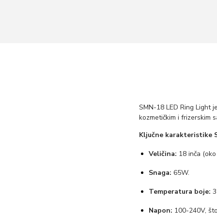
SMN-18 LED Ring Light je
kozmetičkim i frizerskim 
Ključne karakteristike
Veličina:
18 inča (oko
Snaga:
65W.
Temperatura boje:
3
Napon:
100-240V, što