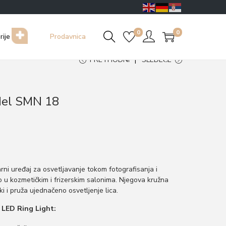
0
0
rije
Prodavnica
PRETHODNI
SLEDEĆE
del SMN 18
ni uređaj za osvetljavanje tokom fotografisanja i
 u kozmetičkim i frizerskim salonima. Njegova kružna
ki i pruža ujednačeno osvetljenje lica.
 LED Ring Light: