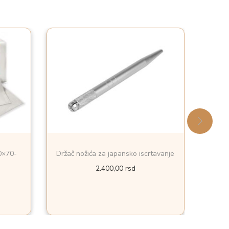
40×70-
Držač nožića za japansko iscrtavanje
2.400,00
rsd