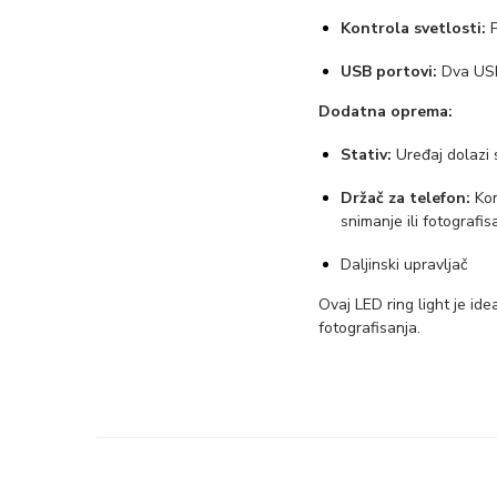
Kontrola svetlosti:
P
USB portovi:
Dva USB 
Dodatna oprema:
Stativ:
Uređaj dolazi s
Držač za telefon:
Kom
snimanje ili fotografis
Daljinski upravljač
Ovaj LED ring light je ide
fotografisanja.