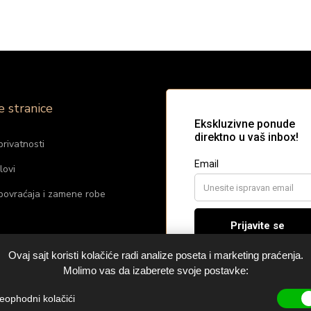
e stranice
privatnosti
lovi
 povraćaja i zamene robe
m
Ovaj sajt koristi kolačiće radi analize poseta i marketing praćenja.
raj nas
Molimo vas da izaberete svoje postavke:
eophodni kolačići