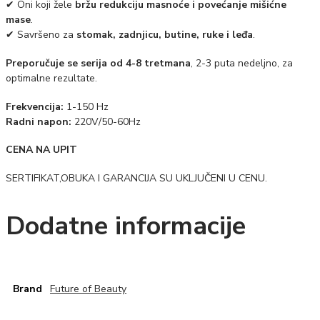
✔ Oni koji žele
bržu redukciju masnoće i povećanje mišićne
mase
.
✔ Savršeno za
stomak, zadnjicu, butine, ruke i leđa
.
Preporučuje se serija od 4-8 tretmana
, 2-3 puta nedeljno, za
optimalne rezultate.
Frekvencija:
1-150 Hz
Radni napon:
220V/50-60Hz
CENA NA UPIT
SERTIFIKAT,OBUKA I GARANCIJA SU UKLJUČENI U CENU.
Dodatne informacije
Brand
Future of Beauty