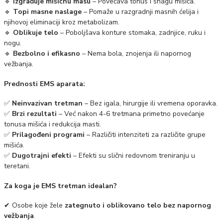
🔹
Izgrađuje mišićnu masu
– Povećava tonus i snagu mišića.
🔹
Topi masne naslage
– Pomaže u razgradnji masnih ćelija i
njihovoj eliminaciji kroz metabolizam.
🔹
Oblikuje telo
– Poboljšava konture stomaka, zadnjice, ruku i
nogu.
🔹
Bezbolno i efikasno
– Nema bola, znojenja ili napornog
vežbanja.
Prednosti EMS aparata:
✅
Neinvazivan tretman
– Bez igala, hirurgije ili vremena oporavka.
✅
Brzi rezultati
– Već nakon 4-6 tretmana primetno povećanje
tonusa mišića i redukcija masti.
✅
Prilagođeni programi
– Različiti intenziteti za različite grupe
mišića.
✅
Dugotrajni efekti
– Efekti su slični redovnom treniranju u
teretani.
Za koga je EMS tretman idealan?
✔ Osobe koje žele
zategnuto i oblikovano telo bez napornog
vežbanja
.