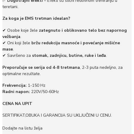
✅
Dugotrajni efekti
– Efekti su slični redovnom treniranju u
teretani.
Za koga je EMS tretman idealan?
✔ Osobe koje žele
zategnuto i oblikovano telo bez napornog
vežbanja
.
✔ Oni koji žele
bržu redukciju masnoće i povećanje mišićne
mase
.
✔ Savršeno za
stomak, zadnjicu, butine, ruke i leđa
.
Preporučuje se serija od 4-8 tretmana
, 2-3 puta nedeljno, za
optimalne rezultate.
Frekvencija:
1-150 Hz
Radni napon:
220V/50-60Hz
CENA NA UPIT
SERTIFIKAT,OBUKA I GARANCIJA SU UKLJUČENI U CENU.
Dodajte na listu želja