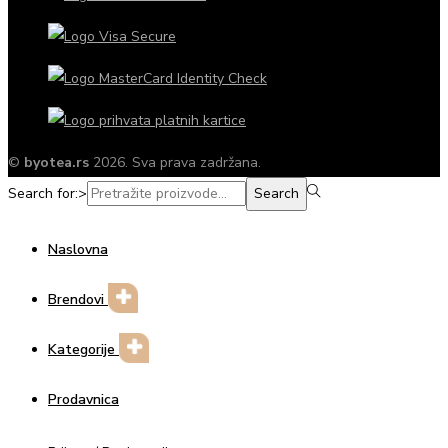
©
byotea.rs
2026. Sva prava zadržana.
Search for:>
Search
Naslovna
Brendovi
Kategorije
Prodavnica