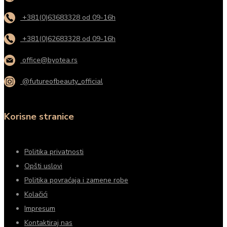
+381(0)63683328 od 09-16h
+381(0)62683328 od 09-16h
office@byotea.rs
@futureofbeauty_official
Korisne stranice
Politika privatnosti
Opšti uslovi
Politika povraćaja i zamene robe
Kolačići
Impresum
Kontaktiraj nas