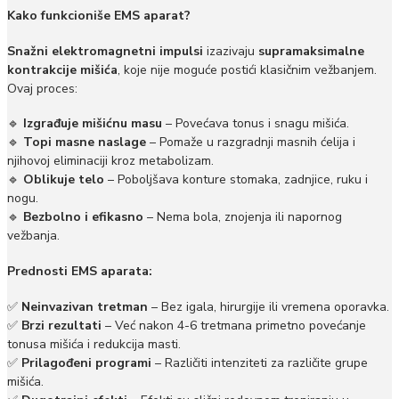
Kako funkcioniše EMS aparat?
Snažni elektromagnetni impulsi
izazivaju
supramaksimalne
kontrakcije mišića
, koje nije moguće postići klasičnim vežbanjem.
Ovaj proces:
🔹
Izgrađuje mišićnu masu
– Povećava tonus i snagu mišića.
🔹
Topi masne naslage
– Pomaže u razgradnji masnih ćelija i
njihovoj eliminaciji kroz metabolizam.
🔹
Oblikuje telo
– Poboljšava konture stomaka, zadnjice, ruku i
nogu.
🔹
Bezbolno i efikasno
– Nema bola, znojenja ili napornog
vežbanja.
Prednosti EMS aparata:
✅
Neinvazivan tretman
– Bez igala, hirurgije ili vremena oporavka.
✅
Brzi rezultati
– Već nakon 4-6 tretmana primetno povećanje
tonusa mišića i redukcija masti.
✅
Prilagođeni programi
– Različiti intenziteti za različite grupe
mišića.