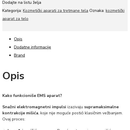
Dodajte na listu želja
Kategorija:
Kozmetički aparati za tretmane tela
Oznaka:
kozmetički
aparat za telo
Opis
Dodatne informacije
Brand
Opis
Kako funkcioniše EMS aparat?
Snažni elektromagnetni impulsi
izazivaju
supramaksimalne
kontrakcije mišića
, koje nije moguće postići klasičnim vežbanjem.
Ovaj proces: