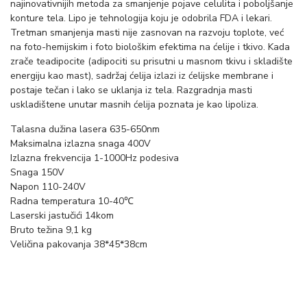
najinovativnijih metoda za smanjenje pojave celulita i poboljšanje
konture tela. Lipo je tehnologija koju je odobrila FDA i lekari.
Tretman smanjenja masti nije zasnovan na razvoju toplote, već
na foto-hemijskim i foto biološkim efektima na ćelije i tkivo. Kada
zrače teadipocite (adipociti su prisutni u masnom tkivu i skladište
energiju kao mast), sadržaj ćelija izlazi iz ćelijske membrane i
postaje tečan i lako se uklanja iz tela. Razgradnja masti
uskladištene unutar masnih ćelija poznata je kao lipoliza.
Talasna dužina lasera ​​635-650nm
Maksimalna izlazna snaga 400V
Izlazna frekvencija 1-1000Hz podesiva
Snaga 150V
Napon 110-240V
Radna temperatura 10-40℃
Laserski jastučići 14kom
Bruto težina 9,1 kg
Veličina pakovanja 38*45*38cm