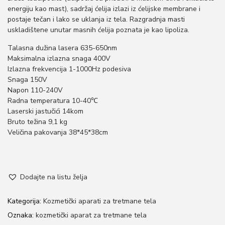
energiju kao mast), sadržaj ćelija izlazi iz ćelijske membrane i
postaje tečan i lako se uklanja iz tela. Razgradnja masti
uskladištene unutar masnih ćelija poznata je kao lipoliza.
Talasna dužina lasera ​​635-650nm
Maksimalna izlazna snaga 400V
Izlazna frekvencija 1-1000Hz podesiva
Snaga 150V
Napon 110-240V
Radna temperatura 10-40℃
Laserski jastučići 14kom
Bruto težina 9,1 kg
Veličina pakovanja 38*45*38cm
Dodajte na listu želja
Kategorija:
Kozmetički aparati za tretmane tela
Oznaka:
kozmetički aparat za tretmane tela