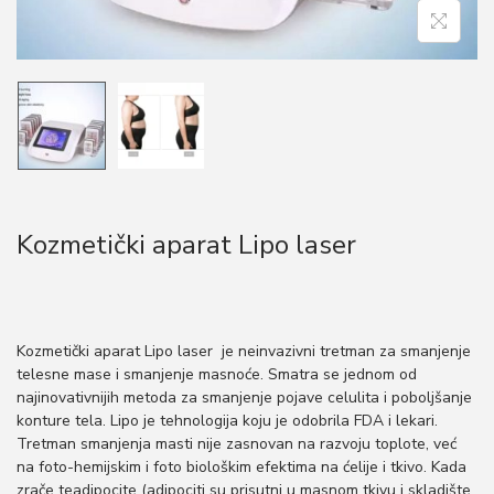
o
n
Kozmetički aparat Lipo laser
Kozmetički aparat Lipo laser je neinvazivni tretman za smanjenje
telesne mase i smanjenje masnoće. Smatra se jednom od
najinovativnijih metoda za smanjenje pojave celulita i poboljšanje
konture tela. Lipo je tehnologija koju je odobrila FDA i lekari.
Tretman smanjenja masti nije zasnovan na razvoju toplote, već
na foto-hemijskim i foto biološkim efektima na ćelije i tkivo. Kada
zrače teadipocite (adipociti su prisutni u masnom tkivu i skladište