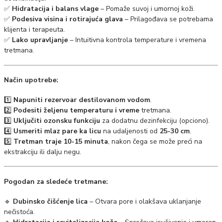
✅
Hidratacija i balans vlage
– Pomaže suvoj i umornoj koži.
✅
Podesiva visina i rotirajuća glava
– Prilagođava se potrebama
klijenta i terapeuta.
✅
Lako upravljanje
– Intuitivna kontrola temperature i vremena
tretmana.
Način upotrebe:
1️⃣
Napuniti rezervoar destilovanom vodom
.
2️⃣
Podesiti željenu temperaturu i vreme
tretmana.
3️⃣
Uključiti ozonsku funkciju
za dodatnu dezinfekciju (opciono).
4️⃣
Usmeriti mlaz pare ka licu
na udaljenosti od
25-30 cm
.
5️⃣
Tretman traje 10-15 minuta
, nakon čega se može preći na
ekstrakciju ili dalju negu.
Pogodan za sledeće tretmane:
🔹
Dubinsko čišćenje lica
– Otvara pore i olakšava uklanjanje
nečistoća.