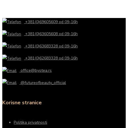
+381(0)69605609 od 09-16h
+381(0)63605608 od 09-16h
+381(0)63683328 od 09-16h
+381(0)62683328 od 09-16h
office@byotea.rs
@futureofbeauty_official
Korisne stranice
Politika privatnosti