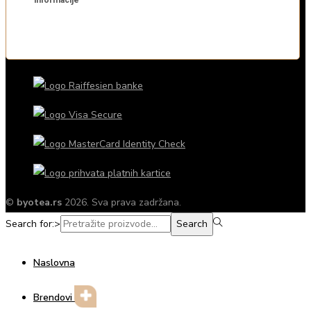
©
byotea.rs
2026. Sva prava zadržana.
Search for:>
Search
Naslovna
Brendovi