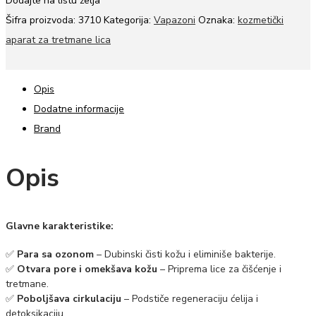
Dodajte na listu želja
Šifra proizvoda:
3710
Kategorija:
Vapazoni
Oznaka:
kozmetički
aparat za tretmane lica
Opis
Dodatne informacije
Brand
Opis
Glavne karakteristike:
✅
Para sa ozonom
– Dubinski čisti kožu i eliminiše bakterije.
✅
Otvara pore i omekšava kožu
– Priprema lice za čišćenje i
tretmane.
✅
Poboljšava cirkulaciju
– Podstiče regeneraciju ćelija i
detoksikaciju.