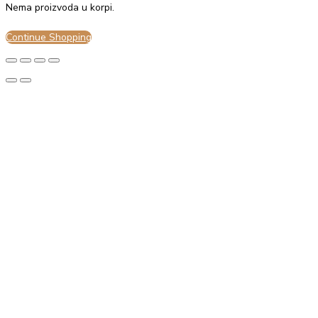
Prihvati sve
Nema proizvoda u korpi.
Continue Shopping
Odbij sve