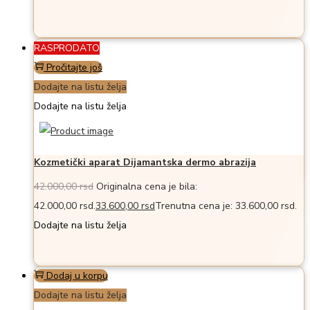
RASPRODATO
Pročitajte još
Dodajte na listu želja
Dodajte na listu želja
Kozmetički aparat Dijamantska dermo abrazija
42.000,00
rsd
Originalna cena je bila:
42.000,00 rsd.
33.600,00
rsd
Trenutna cena je: 33.600,00 rsd.
Dodajte na listu želja
Dodaj u korpu
Dodajte na listu želja