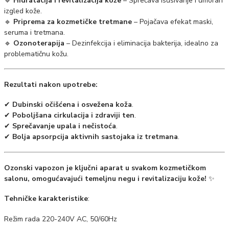
🔹
Hidratacija i revitalizacija kože
– Sprečava isušivanje i umoran
izgled kože.
🔹
Priprema za kozmetičke tretmane
– Pojačava efekat maski,
seruma i tretmana.
🔹
Ozonoterapija
– Dezinfekcija i eliminacija bakterija, idealno za
problematičnu kožu.
Rezultati nakon upotrebe:
✔
Dubinski očišćena i osvežena koža
.
✔
Poboljšana cirkulacija i zdraviji ten
.
✔
Sprečavanje upala i nečistoća
.
✔
Bolja apsorpcija aktivnih sastojaka iz tretmana
.
Ozonski vapozon je ključni aparat u svakom kozmetičkom
salonu, omogućavajući temeljnu negu i revitalizaciju kože!
✨
Tehničke karakteristike
:
Režim rada 220-240V AC, 50/60Hz