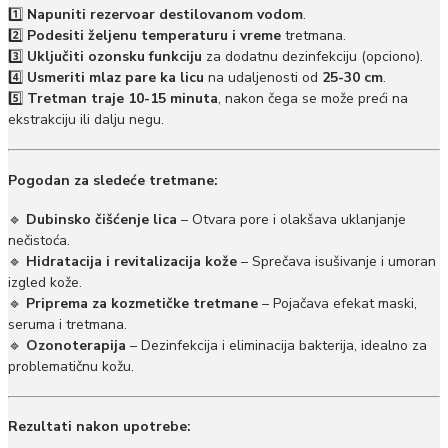
1️⃣
Napuniti rezervoar destilovanom vodom
.
2️⃣
Podesiti željenu temperaturu i vreme
tretmana.
3️⃣
Uključiti ozonsku funkciju
za dodatnu dezinfekciju (opciono).
4️⃣
Usmeriti mlaz pare ka licu
na udaljenosti od
25-30 cm
.
5️⃣
Tretman traje 10-15 minuta
, nakon čega se može preći na
ekstrakciju ili dalju negu.
Pogodan za sledeće tretmane:
🔹
Dubinsko čišćenje lica
– Otvara pore i olakšava uklanjanje
nečistoća.
🔹
Hidratacija i revitalizacija kože
– Sprečava isušivanje i umoran
izgled kože.
🔹
Priprema za kozmetičke tretmane
– Pojačava efekat maski,
seruma i tretmana.
🔹
Ozonoterapija
– Dezinfekcija i eliminacija bakterija, idealno za
problematičnu kožu.
Rezultati nakon upotrebe: