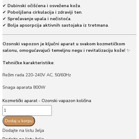
✔
Dubinski očišćena i osvežena koža
.
✔
Poboljšana cirkulacija i zdraviji ten
.
✔
Sprečavanje upala i nečistoća
.
✔
Bolja apsorpcija aktivnih sastojaka iz tretmana
.
Ozonski vapozon je ključni aparat u svakom kozmetičkom
salonu, omogućavajući temeljnu negu i revitalizaciju kože!
✨
Tehničke karakteristike
:
Režim rada 220-240V AC, 50/60Hz
Snaga aparata 800W
Kozmetički aparat - Ozonski vapazon količina
Dodaj u korpu
Dodajte na listu želja