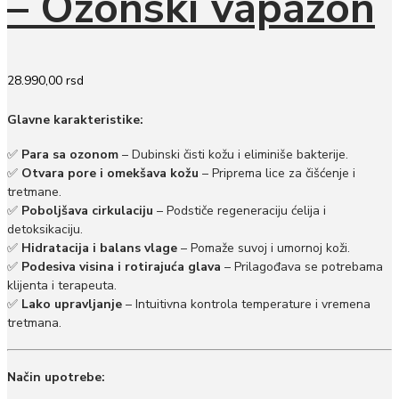
– Ozonski vapazon
28.990,00
rsd
Glavne karakteristike:
✅
Para sa ozonom
– Dubinski čisti kožu i eliminiše bakterije.
✅
Otvara pore i omekšava kožu
– Priprema lice za čišćenje i
tretmane.
✅
Poboljšava cirkulaciju
– Podstiče regeneraciju ćelija i
detoksikaciju.
✅
Hidratacija i balans vlage
– Pomaže suvoj i umornoj koži.
✅
Podesiva visina i rotirajuća glava
– Prilagođava se potrebama
klijenta i terapeuta.
✅
Lako upravljanje
– Intuitivna kontrola temperature i vremena
tretmana.
Način upotrebe: