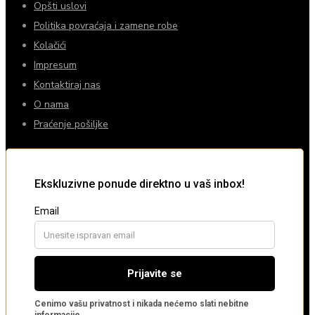
Opšti uslovi
Politika povraćaja i zamene robe
Kolačići
Impresum
Kontaktiraj nas
O nama
Praćenje pošiljke