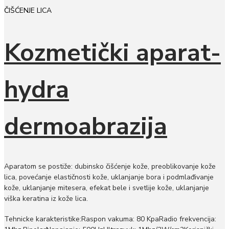
Kozmetički aparat-
hydra
dermoabrazija
Aparatom se postiže: dubinsko čišćenje kože, preoblikovanje kože
lica, povećanje elastičnosti kože, uklanjanje bora i podmlađivanje
kože, uklanjanje mitesera, efekat bele i svetlije kože, uklanjanje
viška keratina iz kože lica.
Tehnicke karakteristike:Raspon vakuma: 80 KpaRadio frekvencija: