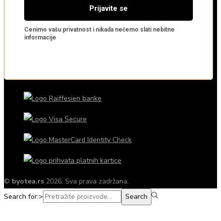
©
byotea.rs
2026. Sva prava zadržana.
Search for:>
Search