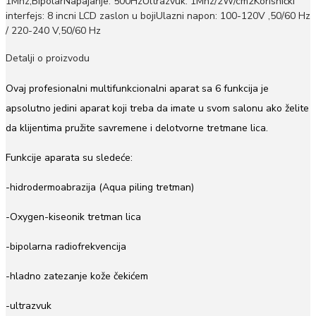
1Mhz,BipolarNapajanje: 500HzUltrazvuk: 1Mhz/2W/cm2Korisnički
interfejs: 8 incni LCD zaslon u bojiUlazni napon: 100-120V ,50/60 Hz
/ 220-240 V,50/60 Hz
Detalji o proizvodu
Ovaj profesionalni multifunkcionalni aparat sa 6 funkcija je
apsolutno jedini aparat koji treba da imate u svom salonu ako želite
da klijentima pružite savremene i delotvorne tretmane lica.
Funkcije aparata su sledeće:
-hidrodermoabrazija (Aqua piling tretman)
-Oxygen-kiseonik tretman lica
-bipolarna radiofrekvencija
-hladno zatezanje kože čekićem
-ultrazvuk