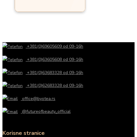
+381(0)69605609 od 09-16h
+381(0)63605608 od 09-16h
+381(0)63683328 od 09-16h
+381(0)62683328 od 09-16h
office@byotea.rs
@futureofbeauty_official
Korisne stranice