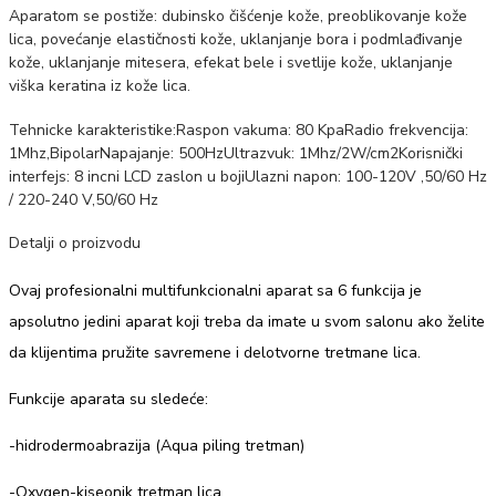
Aparatom se postiže: dubinsko čišćenje kože, preoblikovanje kože
lica, povećanje elastičnosti kože, uklanjanje bora i podmlađivanje
kože, uklanjanje mitesera, efekat bele i svetlije kože, uklanjanje
viška keratina iz kože lica.
Tehnicke karakteristike:Raspon vakuma: 80 KpaRadio frekvencija:
1Mhz,BipolarNapajanje: 500HzUltrazvuk: 1Mhz/2W/cm2Korisnički
interfejs: 8 incni LCD zaslon u bojiUlazni napon: 100-120V ,50/60 Hz
/ 220-240 V,50/60 Hz
Detalji o proizvodu
Ovaj profesionalni multifunkcionalni aparat sa 6 funkcija je
apsolutno jedini aparat koji treba da imate u svom salonu ako želite
da klijentima pružite savremene i delotvorne tretmane lica.
Funkcije aparata su sledeće:
-hidrodermoabrazija (Aqua piling tretman)
-Oxygen-kiseonik tretman lica