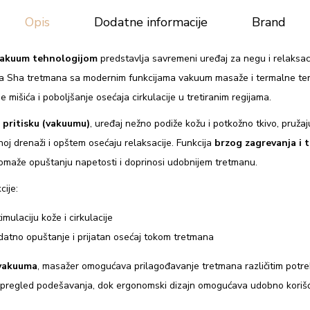
a
Opis
Dodatne informacije
Brand
t
s
 vakuum tehnologijom
predstavlja savremeni uređaj za negu i relaksaci
a
ua Sha tretmana sa modernim funkcijama vakuum masaže i termalne ter
v
e mišića i poboljšanje osećaja cirkulacije u tretiranim regijama.
a
k
pritisku (vakuumu)
, uređaj nežno podiže kožu i potkožno tkivo, pružaj
u
fnoj drenaži i opštem osećaju relaksacije. Funkcija
brzog zagrevanja i 
m
pomaže opuštanju napetosti i doprinosi udobnijem tretmanu.
t
cije:
e
imulaciju kože i cirkulacije
h
atno opuštanje i prijatan osećaj tokom tretmana
n
o
 vakuuma
, masažer omogućava prilagođavanje tretmana različitim potreb
l
pregled podešavanja, dok ergonomski dizajn omogućava udobno korišće
o