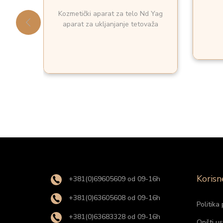
Kozmetički aparat za telo Nd Yag
aparat za ukljanjanje tetovaža
Korisn
+381(0)69605609 od 09-16h
+381(0)63605608 od 09-16h
Politika 
+381(0)63683328 od 09-16h
Opšti us