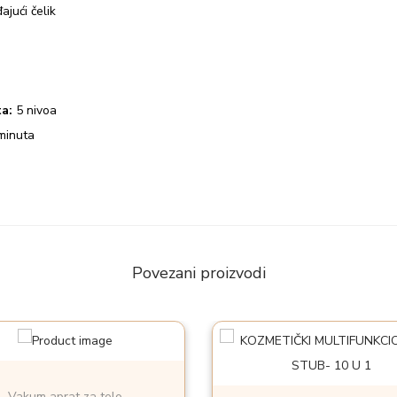
jući čelik
ta:
5 nivoa
minuta
Povezani proizvodi
Vakum aprat za telo