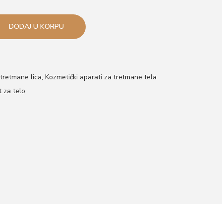
DODAJ U KORPU
 tretmane lica
,
Kozmetički aparati za tretmane tela
 za telo