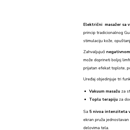
Električni masažer sa
princip tradicionalnog G
stimulaciju kože, opuštanj
Zahvaljujući
negativnom 
može doprineti boljoj lim
prijatan efekat toplote, 
Uređaj objedinjuje tri funk
Vakuum masažu
za st
Toplu terapiju
za dod
Sa
5 nivoa intenziteta
ekran pruža jednostavan 
delovima tela.