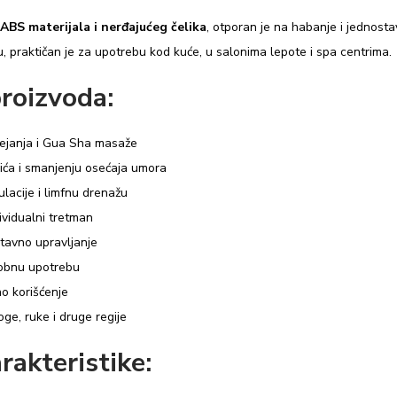
g
ABS materijala i nerđajućeg čelika
, otporan je na habanje i jednost
i
, praktičan je za upotrebu kod kuće, u salonima lepote i spa centrima.
j
o
roizvoda:
m
k
ejanja i Gua Sha masaže
o
ića i smanjenju osećaja umora
l
ulacije i limfnu drenažu
i
ividualni tretman
č
stavno upravljanje
i
obnu upotrebu
n
o korišćenje
a
ge, ruke i druge regije
rakteristike: