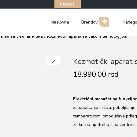
Katalozi
Naslovna
Brendovi
Katego
arati za tretmane tela
/
Kozmetički aparat sa vakum tehnologijom
Kozmetički aparat
18.990,00
rsd
Električni masažer sa funkcijo
za opuštanje mišića, poboljšanje 
temperaturom, omogućava prilagođ
za kućnu upotrebu, spa centre i