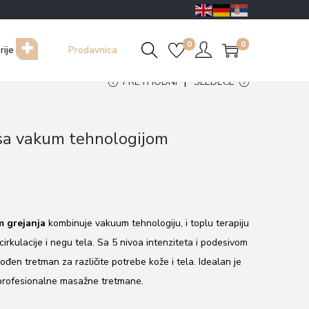
0
0
rije
Prodavnica
PRETHODNI
SLEDEĆE
 sa vakum tehnologijom
m grejanja
kombinuje vakuum tehnologiju, i toplu terapiju
cirkulacije i negu tela. Sa 5 nivoa intenziteta i podesivom
en tretman za različite potrebe kože i tela. Idealan je
 profesionalne masažne tretmane.