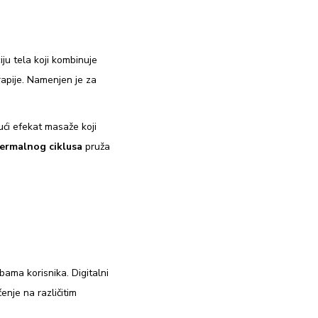
ju tela koji kombinuje
apije. Namenjen je za
ući efekat masaže koji
termalnog ciklusa
pruža
ama korisnika. Digitalni
nje na različitim