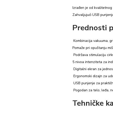
Izrađen je od kvalitetnog
Zahvaljujući USB punjenju
Prednosti p
Kombinacija vakuuma, gr
Pomaže pri opuštanju miš
Podržava stimulaciju cirk
5 nivoa intenziteta za ind
Digitalni ekran za jedno
Ergonomski dizajn za ud
USB punjenje za praktičn
Pogodan za telo, leđa, no
Tehničke ka