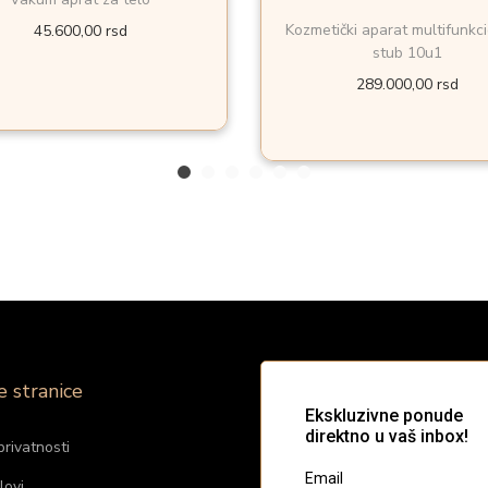
Kozmetički aparat multifunkci
45.600,00
rsd
stub 10u1
289.000,00
rsd
e stranice
privatnosti
lovi