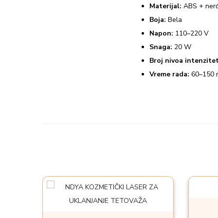
Materijal:
ABS + nerđa
Boja:
Bela
Napon:
110–220 V
Snaga:
20 W
Broj nivoa intenzite
Vreme rada:
60–150 