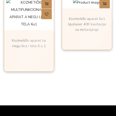
Kozmetički aparat 6u1
lipolaser 40K kavitacija
za mršavljenje
Kozmetički aparat za
negu lica i tela 6 u 1