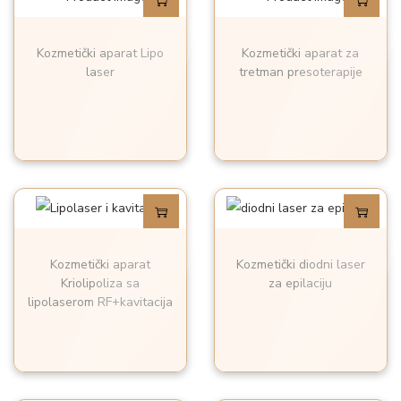
k
o
Kozmetički aparat Lipo
Kozmetički aparat za
laser
tretman presoterapije
l
i
č
i
n
a
Kozmetički aparat
Kozmetički diodni laser
Kriolipoliza sa
za epilaciju
lipolaserom RF+kavitacija