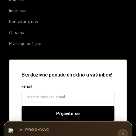
Impresum
Kontaktiraj nas
O nama
Praćenje pošiljke
AI PRODAVAC
Ovaj sajt koristi kolačiće radi analize poseta i marketing
✕