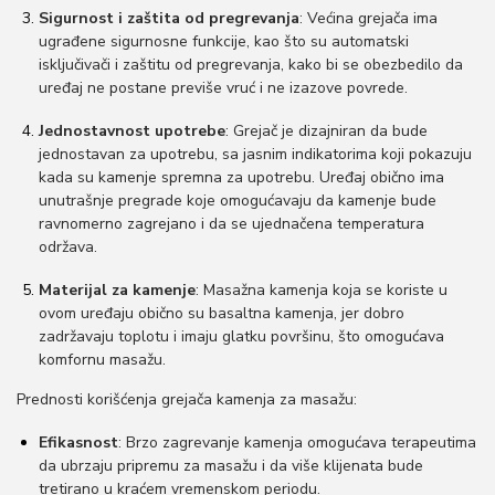
Sigurnost i zaštita od pregrevanja
: Većina grejača ima
ugrađene sigurnosne funkcije, kao što su automatski
isključivači i zaštitu od pregrevanja, kako bi se obezbedilo da
uređaj ne postane previše vruć i ne izazove povrede.
Jednostavnost upotrebe
: Grejač je dizajniran da bude
jednostavan za upotrebu, sa jasnim indikatorima koji pokazuju
kada su kamenje spremna za upotrebu. Uređaj obično ima
unutrašnje pregrade koje omogućavaju da kamenje bude
ravnomerno zagrejano i da se ujednačena temperatura
održava.
Materijal za kamenje
: Masažna kamenja koja se koriste u
ovom uređaju obično su basaltna kamenja, jer dobro
zadržavaju toplotu i imaju glatku površinu, što omogućava
komfornu masažu.
Prednosti korišćenja grejača kamenja za masažu:
Efikasnost
: Brzo zagrevanje kamenja omogućava terapeutima
da ubrzaju pripremu za masažu i da više klijenata bude
tretirano u kraćem vremenskom periodu.