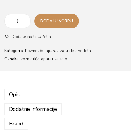
DODAJ U KORPU
G
r
Dodajte na listu želja
e
j
Kategorija:
Kozmetički aparati za tretmane tela
a
Oznaka:
kozmetički aparat za telo
č
k
a
m
Opis
e
n
Dodatne informacije
j
a
Brand
z