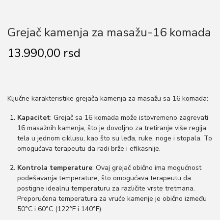
o
n
Grejač kamenja za masažu-16 komada
13.990,00
rsd
Ključne karakteristike grejača kamenja za masažu sa 16 komada:
Kapacitet
: Grejač sa 16 komada može istovremeno zagrevati
16 masažnih kamenja, što je dovoljno za tretiranje više regija
tela u jednom ciklusu, kao što su leđa, ruke, noge i stopala. To
omogućava terapeutu da radi brže i efikasnije.
Kontrola temperature
: Ovaj grejač obično ima mogućnost
podešavanja temperature, što omogućava terapeutu da
postigne idealnu temperaturu za različite vrste tretmana.
Preporučena temperatura za vruće kamenje je obično između
50°C i 60°C (122°F i 140°F).