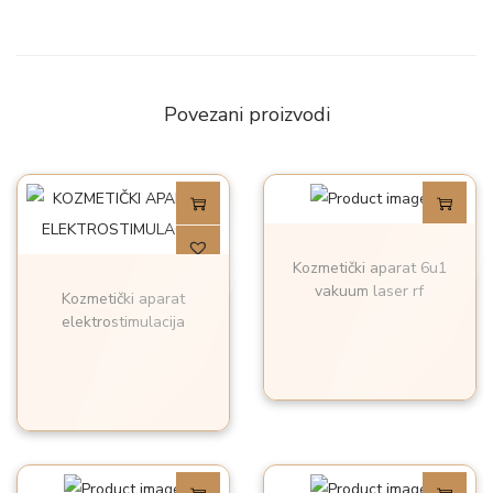
a
m
a
Povezani proizvodi
s
a
ž
u
-
Kozmetički aparat 6u1
1
vakuum laser rf
Kozmetički aparat
6
elektrostimulacija
k
o
m
a
d
a