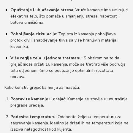
Opuštanje i ublažavanje stresa
: Vruće kamenje ima umirujući
efekat na telo, što pomaže u smanjenju stresa, napetosti i
bolova u mišićima.
Poboljšanje cirkulacije
: Toplota iz kamenja poboljšava
protok krvi i snabdevanje tkiva sa više hranljivih materija i
kiseonika.
Više regija tela u jednom tretmanu
: S obzirom na to da
grejač može držati 16 kamenja, može se tretirati više područja
tela odjednom, čime se postizanje optimalnih rezultata
ubrzava.
Kako koristiti grejač kamenja za masažu:
Postavite kamenje u grejač
: Kamenje se stavlja u unutrašnje
pregrade uređaja.
Podesite temperaturu
: Odaberite željenu temperaturu za
zagrevanje kamenja. Idealno je držati ih na temperaturi koja ne
izaziva nelagodnost kod klijenta.