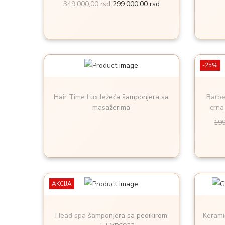
O
T
349.000,00
rsd
299.000,00
rsd
r
r
i
e
g
n
i
u
-25%
n
t
a
n
Hair Time Lux ležeća šamponjera sa
Barbe
l
a
masažerima
crna
n
c
19
a
e
c
n
e
a
n
j
AKCIJA
a
e
j
:
e
2
Head spa šamponjera sa pedikirom
Kerami