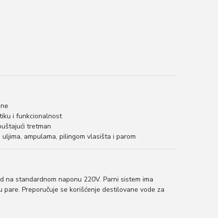
ane
iku i funkcionalnost
opuštajući tretman
a uljima, ampulama, pilingom vlasišta i parom
 rad na standardnom naponu 220V. Parni sistem ima
ju pare. Preporučuje se korišćenje destilovane vode za