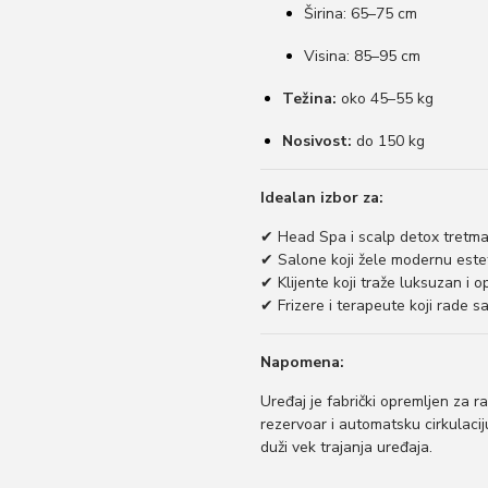
Širina: 65–75 cm
Visina: 85–95 cm
Težina:
oko 45–55 kg
Nosivost:
do 150 kg
Idealan izbor za:
✔ Head Spa i scalp detox tretm
✔ Salone koji žele modernu estet
✔ Klijente koji traže luksuzan i 
✔ Frizere i terapeute koji rade s
Napomena:
Uređaj je fabrički opremljen za
rezervoar i automatsku cirkulaci
duži vek trajanja uređaja.