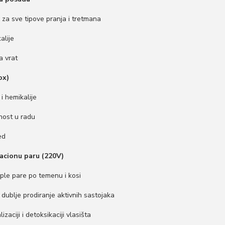
0
za sve tipove pranja i tretmana
,
0
alije
0
a vrat
r
ox)
s
i hemikalije
d
jnost u radu
.
ed
lacionu paru (220V)
ple pare po temenu i kosi
dublje prodiranje aktivnih sastojaka
izaciji i detoksikaciji vlasišta