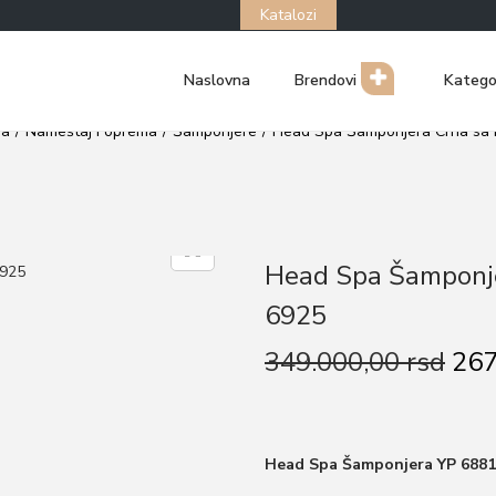
Katalozi
Naslovna
Brendovi
Katego
ma
/
Nameštaj i oprema
/
Šamponjere
/
Head Spa Šamponjera Crna sa
Head Spa Šamponje
6925
O
349.000,00
rsd
267
r
i
g
Head Spa Šamponjera YP 6881
i