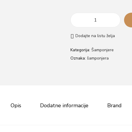
H
e
Dodajte na listu želja
a
d
Kategorija:
Šamponjere
S
Oznaka:
šamponjera
p
a
Š
a
m
Opis
Dodatne informacije
Brand
p
o
n
j