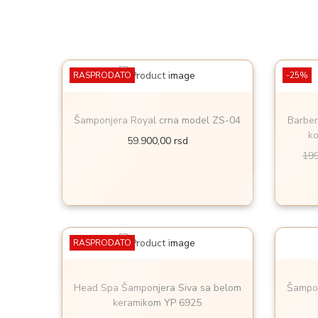
RASPRODATO
-25%
Šamponjera Royal crna model ZS-04
Barber
k
59.900,00
rsd
19
RASPRODATO
Head Spa Šamponjera Siva sa belom
Šampon
keramikom YP 6925