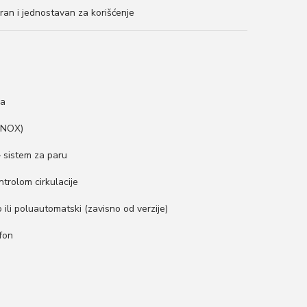
iguran i jednostavan za korišćenje
ka
(INOX)
 sistem za paru
trolom cirkulacije
ili poluautomatski (zavisno od verzije)
ifon