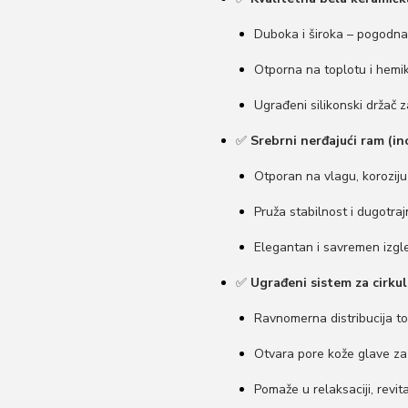
3
Duboka i široka – pogodna 
4
9
Otporna na toplotu i hemik
.
Ugrađeni silikonski držač z
0
0
✅
Srebrni nerđajući ram (in
0
Otporan na vlagu, koroziju 
,
Pruža stabilnost i dugotra
0
0
Elegantan i savremen izgl
✅
Ugrađeni sistem za cirku
r
s
Ravnomerna distribucija to
d
Otvara pore kože glave za 
.
Pomaže u relaksaciji, revital