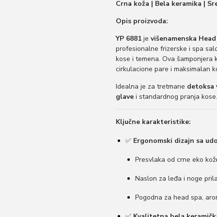
Crna koža | Bela keramika | Sr
n
a
Opis proizvoda:
l
YP 6881
je
višenamenska Head
n
profesionalne frizerske i spa sal
kose i temena. Ova šamponjera k
a
cirkulacione pare i maksimalan k
c
Idealna je za tretmane
detoksa 
e
glave
i standardnog pranja kose
n
a
Ključne karakteristike:
j
✅
Ergonomski dizajn sa ud
e
b
Presvlaka od crne eko kože
i
Naslon za leđa i noge pri
l
a
Pogodna za head spa, arom
:
✅
Kvalitetna bela keramič