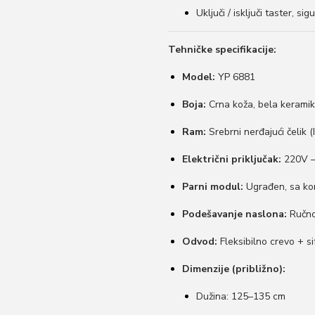
Uključi / isključi taster, s
Tehničke specifikacije:
Model:
YP 6881
Boja:
Crna koža, bela kerami
Ram:
Srebrni nerđajući čelik 
Električni priključak:
220V –
Parni modul:
Ugrađen, sa kon
Podešavanje naslona:
Ručno 
Odvod:
Fleksibilno crevo + s
Dimenzije (približno):
Dužina: 125–135 cm