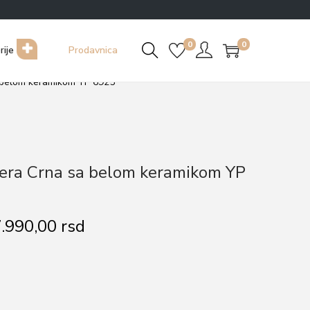
0
0
rije
Prodavnica
 belom keramikom YP 6925
ra Crna sa belom keramikom YP
T
.990,00
rsd
r
e
n
u