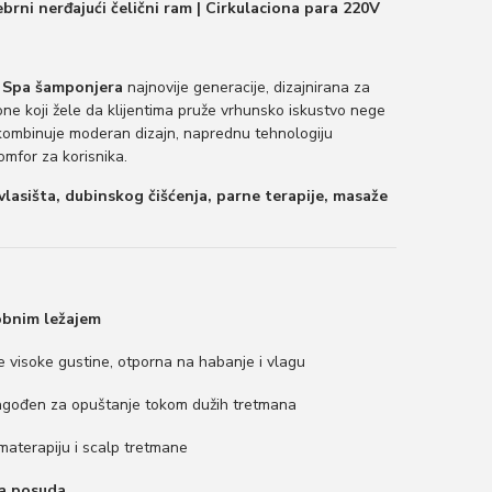
ebrni nerđajući čelični ram | Cirkulaciona para 220V
t
n
a
 Spa šamponjera
najnovije generacije, dizajnirana za
c
one koji žele da klijentima pruže vrhunsko iskustvo nege
ombinuje moderan dizajn, naprednu tehnologiju
e
omfor za korisnika.
n
vlasišta, dubinskog čišćenja, parne terapije, masaže
a
.
j
e
:
obnim ležajem
2
6
 visoke gustine, otporna na habanje i vlagu
7
lagođen za opuštanje tokom dužih tretmana
.
9
aterapiju i scalp tretmane
9
ka posuda