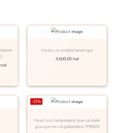
 belom
Hauba za mobilni head spa
81
9.600,00
rsd
T
0
rsd
r
e
n
u
-33%
t
n
Head spa šamponjera siva sa sivim
a
glavoperom od poliestera YP6925
c