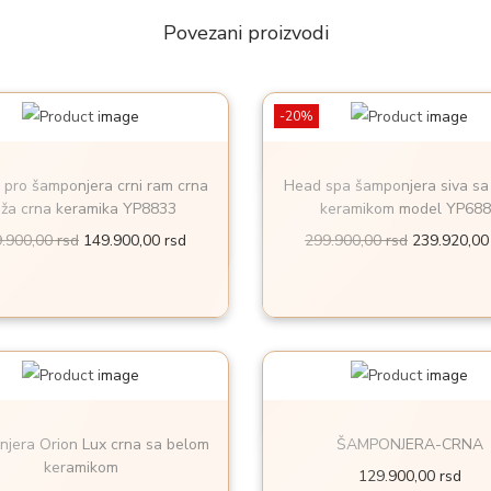
e
Povezani proizvodi
r
a
-20%
C
r
n
 pro šamponjera crni ram crna
Head spa šamponjera siva sa
oža crna keramika YP8833
keramikom model YP68
a
O
T
O
9.900,00
rsd
149.900,00
rsd
299.900,00
rsd
239.920,0
s
r
r
r
a
i
e
i
b
g
n
g
e
i
u
i
l
n
t
n
o
a
n
a
m
jera Orion Lux crna sa belom
ŠAMPONJERA-CRNA
l
a
l
k
keramikom
129.900,00
rsd
n
c
n
e