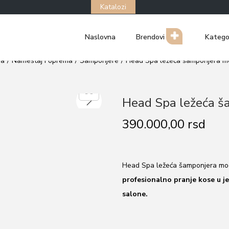
Katalozi
Naslovna
Brendovi
Katego
ma
/
Nameštaj i oprema
/
Šamponjere
/
Head Spa ležeća šamponjera m
Head Spa ležeća š
390.000,00
rsd
Head Spa ležeća šamponjera mod
profesionalno pranje kose u j
salone.