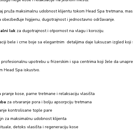
m
aj pruža maksimalnu udobnost klijentu tokom Head Spa tretmana, masa
p
a obezbeđuje higijenu, dugotrajnost i jednostavno održavanje.
o
n
alni luk
za dugotrajnost i otpornost na vlagu i koroziju.
j
iji bele i crne boje sa elegantnim detaljima daje luksuzan izgled koji
e
r
a
profesionalnu upotrebu u frizerskim i spa centrima koji žele da unapre
m
um Head Spa iskustvo.
o
d
pranje kose, parne tretmane i relaksaciju vlasišta
e
uba
za otvaranje pora i bolju apsorpciju tretmana
l
nje kontrolisane tople pare
C
ajn za maksimalnu udobnost klijenta
2
tuale, detoks vlasišta i regeneraciju kose
3