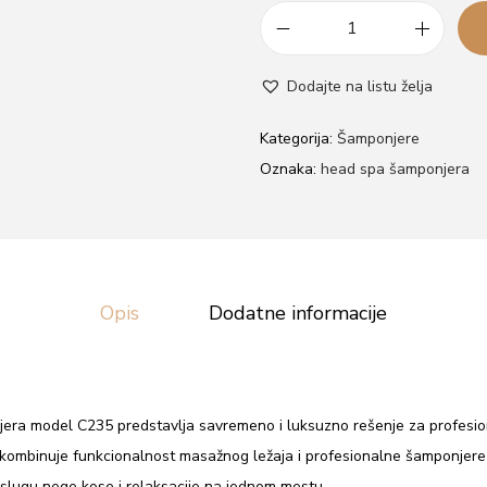
H
e
Dodajte na listu želja
a
d
Kategorija:
Šamponjere
S
Oznaka:
head spa šamponjera
p
a
l
e
Opis
Dodatne informacije
ž
e
ć
a
ra model C235 predstavlja savremeno i luksuzno rešenje za profesion
š
a kombinuje funkcionalnost masažnog ležaja i profesionalne šamponjer
a
lugu nege kose i relaksacije na jednom mestu.