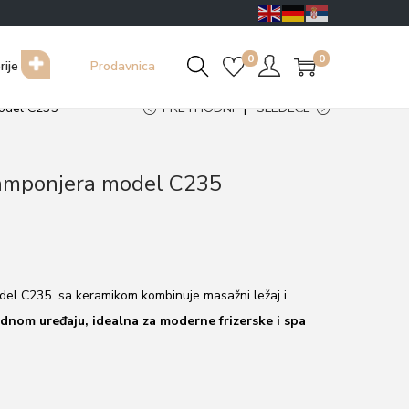
0
0
rije
Prodavnica
odel C235
PRETHODNI
SLEDEĆE
amponjera model C235
el C235 sa keramikom kombinuje masažni ležaj i
ednom uređaju, idealna za moderne frizerske i spa