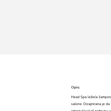
i
o
n
Opis:
Head Spa ležeća šamponje
salone. Dizajnirana je d
omogućavajući potpunu us