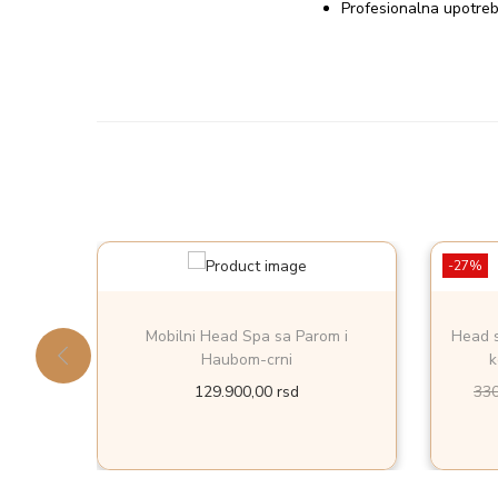
Profesionalna upotreb
-27%
Mobilni Head Spa sa Parom i
Head s
Haubom-crni
k
129.900,00
rsd
33