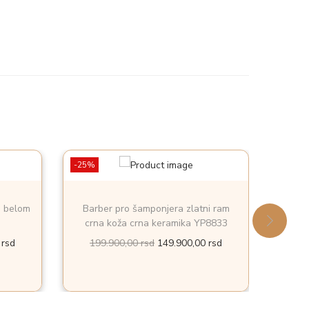
-25%
-25%
a belom
Barber pro šamponjera zlatni ram
Barbe
crna koža crna keramika YP8833
k
T
O
T
0
rsd
199.900,00
rsd
149.900,00
rsd
19
r
r
r
e
i
e
n
g
n