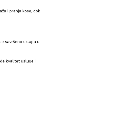
ža i pranja kose, dok
 se savršeno uklapa u
de kvalitet usluge i