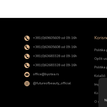
Korisn
+381(0)69605609 od 09-16h
+381(0)63605608 od 09-16h
Politika 
+381(0)63683328 od 09-16h
Opšti us
+381(0)62683328 od 09-16h
Politika
office@byotea.rs
Kolačići
@futureofbeauty_official
Impresu
Kontakti
N
O nama