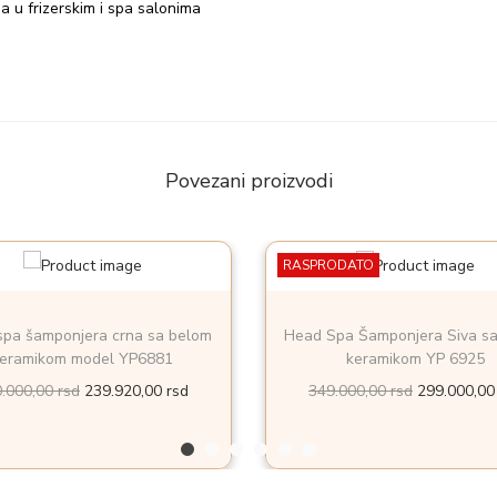
a u frizerskim i spa salonima
5
k
o
l
i
č
Povezani proizvodi
i
n
a
RASPRODATO
pa šamponjera crna sa belom
Head Spa Šamponjera Siva s
eramikom model YP6881
keramikom YP 6925
O
T
O
0.000,00
rsd
239.920,00
rsd
349.000,00
rsd
299.000,0
r
r
r
i
e
i
g
n
g