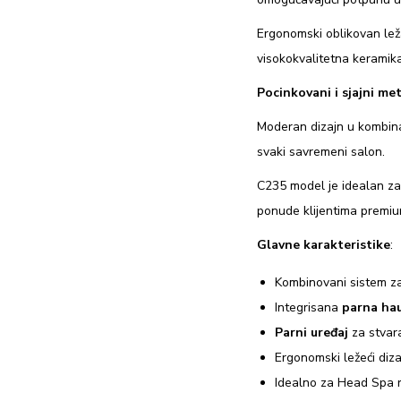
Ergonomski oblikovan lež
visokokvalitetna keramik
Pocinkovani i sjajni met
Moderan dizajn u kombinac
svaki savremeni salon.
C235 model je idealan za 
ponude klijentima premi
Glavne karakteristike
:
Kombinovani sistem za 
Integrisana
parna ha
Parni uređaj
za stvara
Ergonomski ležeći diz
Idealno za Head Spa ri