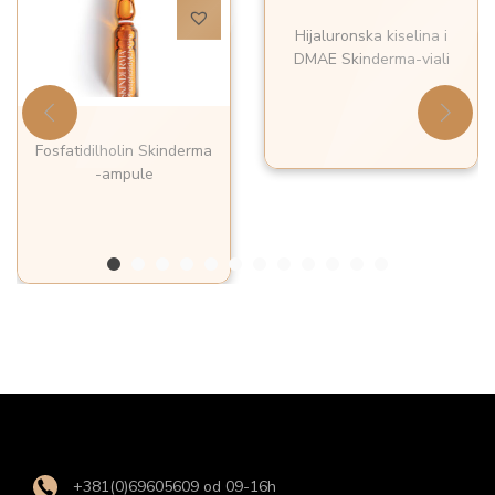
Hijaluronska kiselina i
DMAE Skinderma-viali
Fosfatidilholin Skinderma
-ampule
+381(0)69605609 od 09-16h