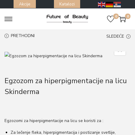
Akcije
Katalozi
0
0
S
S
k
k
PRETHODNI
SLEDEĆE
i
i
p
p
t
t
o
o
n
c
Egzozom za hiperpigmentacije na licu
a
o
Skinderma
v
n
i
t
g
e
a
n
Egzozomi za hiperpigmentacije na licu se koristi za :
t
t
i
Za lečenje fleka, hiperpigmentacija i postizanje svetlije,