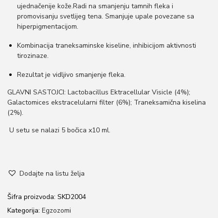
ujednačenije kože.Radi na smanjenju tamnih fleka i
o
promovisanju svetlijeg tena. Smanjuje upale povezane sa
n
hiperpigmentacijom.
Kombinacija traneksaminske kiseline, inhibicijom aktivnosti
tirozinaze.
Rezultat je vidljivo smanjenje fleka.
GLAVNI SASTOJCI: Lactobacillus Ektracellular Visicle (4%);
Galactomices ekstracelularni filter (6%); Traneksamična kiselina
(2%).
U setu se nalazi 5 bočica x10 ml.
Dodajte na listu želja
Šifra proizvoda:
SKD2004
Kategorija:
Egzozomi