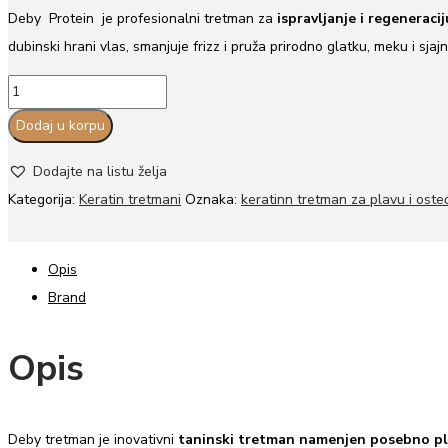
cena
cena
Deby
Protein je profesionalni tretman za
ispravljanje i regeneraci
je
je:
dubinski hrani vlas, smanjuje frizz i pruža prirodno glatku, meku i sja
bila:
18.990,00 rsd.
Deby
22.900,00 rsd.
taninski
Dodaj u korpu
tretman
za
Dodajte na listu želja
plavu
Kategorija:
Keratin tretmani
Oznaka:
keratinn tretman za plavu i ost
i
blajhanu
Opis
kosu-
Brand
1L
količina
Opis
Deby tretman je inovativni
taninski tretman namenjen posebno plavo