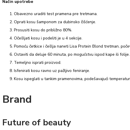
Način upotrebe
Obavezno uraditi test pramena pre tretmana.
Oprati kosu šamponom za dubinsko čišćenje.
Prosusiti kosu do približno 80%.
Očešljati kosu i podeliti je u 4 sekcije.
Pomoću četkice i češlja naneti Lisa Protein Blond tretman, poče
Ostaviti da deluje 60 minuta, po mogućstvu ispod kape ili folije.
Temeljno isprati proizvod.
Isfenirati kosu ravno uz pažljivo feniranje.
Kosu ispeglati u tankim pramenovima, podešavajući temperaturu
Brand
Future of beauty