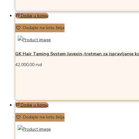
bila:
18.990,00 rsd.
22.900,00 rsd.
Dodaj u korpu
Dodajte na listu želja
GK Hair Taming System Juvexin-tretman za ispravljanje k
42.000,00
rsd
Dodaj u korpu
Dodajte na listu želja