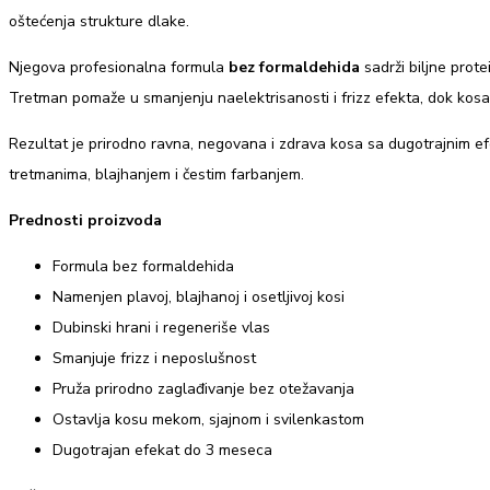
oštećenja strukture dlake.
Njegova profesionalna formula
bez formaldehida
sadrži biljne prote
Tretman pomaže u smanjenju naelektrisanosti i frizz efekta, dok kosa o
Rezultat je prirodno ravna, negovana i zdrava kosa sa dugotrajnim e
tretmanima, blajhanjem i čestim farbanjem.
Prednosti proizvoda
Formula bez formaldehida
Namenjen plavoj, blajhanoj i osetljivoj kosi
Dubinski hrani i regeneriše vlas
Smanjuje frizz i neposlušnost
Pruža prirodno zaglađivanje bez otežavanja
Ostavlja kosu mekom, sjajnom i svilenkastom
Dugotrajan efekat do 3 meseca