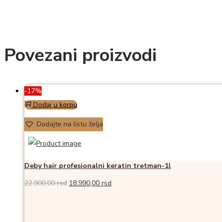
Povezani proizvodi
-17%
Dodaj u korpu
Dodajte na listu želja
Deby hair profesionalni keratin tretman-1l
Originalna
Trenutna
22.900,00
rsd
18.990,00
rsd
cena
cena
je
je: