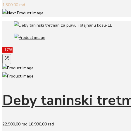
1.300,00
rsd
-17%
Deby taninski tretm
Originalna
Trenutna
22.900,00
rsd
18.990,00
rsd