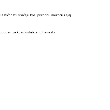
lastičnost i vraćaju kosi prirodnu mekoću i sjaj.
pogodan za kosu oslabljenu hemijskim