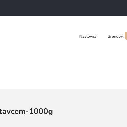
ajhanu kosu-1L
Naslovna
Brendovi
ljanje kose-1L
astavcem-1000g