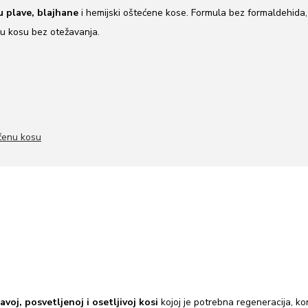
ju plave, blajhane
i hemijski oštećene kose. Formula bez formaldehida,
jnu kosu bez otežavanja.
ećenu kosu
j, posvetljenoj i osetljivoj kosi
kojoj je potrebna regeneracija, k