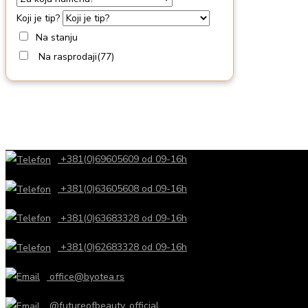
Koji je tip?
Na stanju
Na rasprodaji
(77)
+381(0)69605609 od 09-16h
+381(0)63605608 od 09-16h
+381(0)63683328 od 09-16h
+381(0)62683328 od 09-16h
office@byotea.rs
@futureofbeauty_official