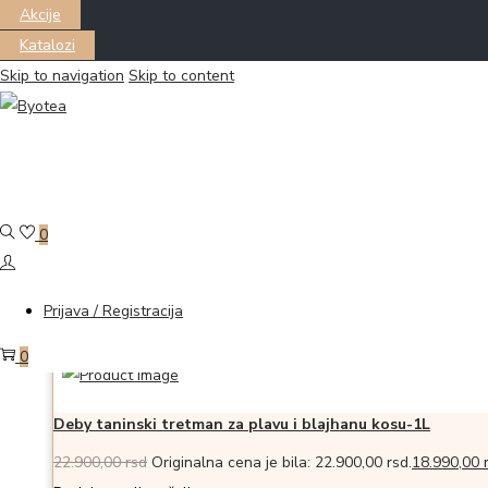
Akcije
Katalozi
Skip to navigation
Skip to content
Filter
Prikazano the single proizvod
0
-17%
Dodaj u korpu
Dodajte na listu želja
Prijava / Registracija
Dodajte na listu želja
0
Deby taninski tretman za plavu i blajhanu kosu-1L
22.900,00
rsd
Originalna cena je bila: 22.900,00 rsd.
18.990,00