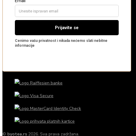
©
byotea.rs
2026. Sva prava zadržana.