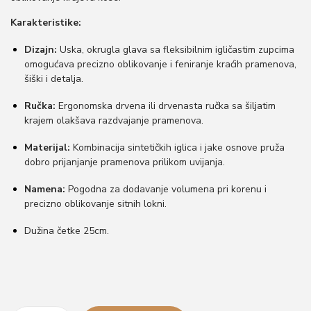
o
Karakteristike:
n
Dizajn:
Uska, okrugla glava sa fleksibilnim igličastim zupcima
omogućava precizno oblikovanje i feniranje kraćih pramenova,
šiški i detalja.
Ručka:
Ergonomska drvena ili drvenasta ručka sa šiljatim
krajem olakšava razdvajanje pramenova.
Materijal:
Kombinacija sintetičkih iglica i jake osnove pruža
dobro prijanjanje pramenova prilikom uvijanja.
Namena:
Pogodna za dodavanje volumena pri korenu i
precizno oblikovanje sitnih lokni.
Dužina četke 25cm.