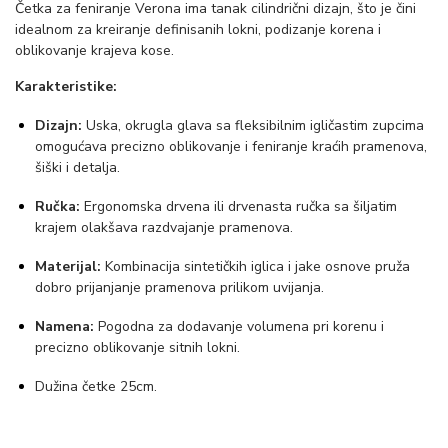
e
Četka za feniranje Verona ima tanak cilindrični dizajn, što je čini
idealnom za kreiranje definisanih lokni, podizanje korena i
V
oblikovanje krajeva kose.
e
r
Karakteristike:
o
Dizajn:
Uska, okrugla glava sa fleksibilnim igličastim zupcima
n
omogućava precizno oblikovanje i feniranje kraćih pramenova,
šiški i detalja.
a
1
Ručka:
Ergonomska drvena ili drvenasta ručka sa šiljatim
k
krajem olakšava razdvajanje pramenova.
o
Materijal:
Kombinacija sintetičkih iglica i jake osnove pruža
l
dobro prijanjanje pramenova prilikom uvijanja.
i
Namena:
Pogodna za dodavanje volumena pri korenu i
č
precizno oblikovanje sitnih lokni.
i
Dužina četke 25cm.
n
a