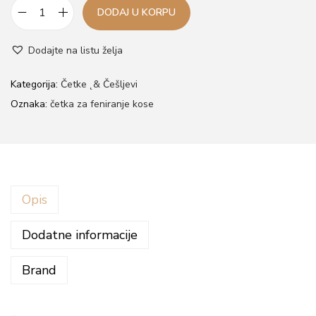
DODAJ U KORPU
Č
e
Dodajte na listu želja
t
k
Kategorija:
Četke ˛& Češljevi
a
Oznaka:
četka za feniranje kose
z
a
f
e
Opis
n
i
Dodatne informacije
r
a
Brand
n
j