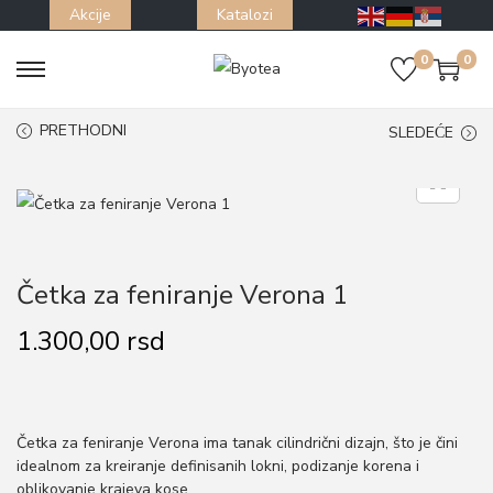
Akcije
Katalozi
0
0
S
S
k
k
PRETHODNI
SLEDEĆE
i
i
p
p
t
t
o
o
n
c
Četka za feniranje Verona 1
a
o
v
n
1.300,00
rsd
i
t
g
e
a
n
Četka za feniranje Verona ima tanak cilindrični dizajn, što je čini
t
t
idealnom za kreiranje definisanih lokni, podizanje korena i
i
oblikovanje krajeva kose.