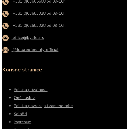
+381(0)63605608 od 09-16h
+381(0)63683328 od 09-16h
+381(0)62683328 od 09-16h
office@byotea.rs
@futureofbeauty_official
Korisne stranice
Politika privatnosti
Opšti uslovi
Politika povraćaja i zamene robe
Kolačići
Impresum