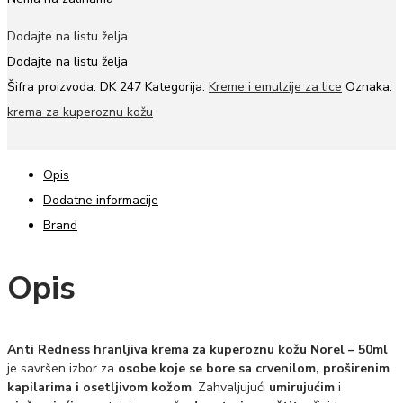
Dodajte na listu želja
Dodajte na listu želja
Šifra proizvoda:
DK 247
Kategorija:
Kreme i emulzije za lice
Oznaka:
krema za kuperoznu kožu
Opis
Dodatne informacije
Brand
Opis
Anti Redness hranljiva krema za kuperoznu kožu Norel – 50ml
je savršen izbor za
osobe koje se bore sa crvenilom, proširenim
kapilarima i osetljivom kožom
. Zahvaljujući
umirujućim
i