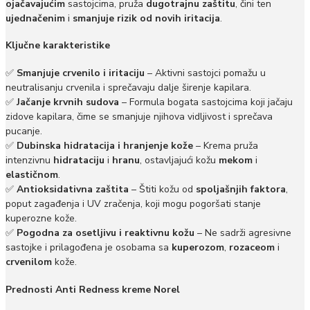
ojačavajućim
sastojcima, pruža
dugotrajnu zaštitu
, čini ten
ujednačenim
i
smanjuje rizik od novih iritacija
.
Ključne karakteristike
✅
Smanjuje crvenilo i iritaciju
– Aktivni sastojci pomažu u
neutralisanju crvenila i sprečavaju dalje širenje kapilara.
✅
Jačanje krvnih sudova
– Formula bogata sastojcima koji jačaju
zidove kapilara, čime se smanjuje njihova vidljivost i sprečava
pucanje.
✅
Dubinska hidratacija i hranjenje kože
– Krema pruža
intenzivnu
hidrataciju
i
hranu
, ostavljajući kožu
mekom
i
elastičnom
.
✅
Antioksidativna zaštita
– Štiti kožu od
spoljašnjih faktora
,
poput zagađenja i UV zračenja, koji mogu pogoršati stanje
kuperozne kože.
✅
Pogodna za osetljivu i reaktivnu kožu
– Ne sadrži agresivne
sastojke i prilagođena je osobama sa
kuperozom
,
rozaceom
i
crvenilom
kože.
Prednosti Anti Redness kreme Norel