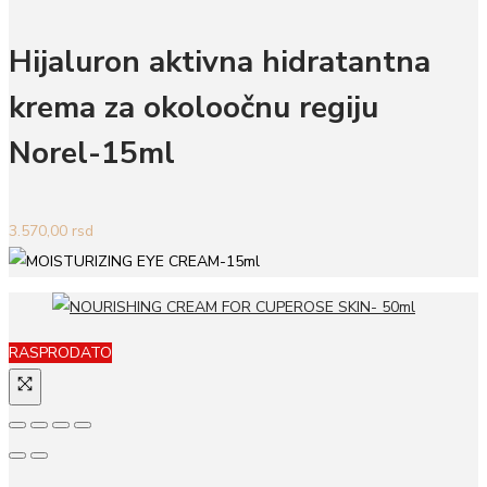
Hijaluron aktivna hidratantna
krema za okoloočnu regiju
Norel-15ml
3.570,00
rsd
RASPRODATO