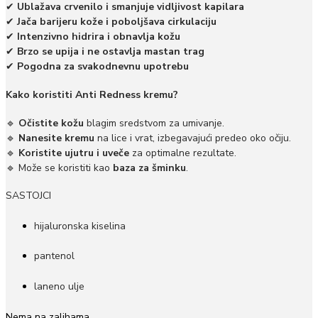
✔
Ublažava crvenilo i smanjuje vidljivost kapilara
✔
Jača barijeru kože i poboljšava cirkulaciju
✔
Intenzivno hidrira i obnavlja kožu
✔
Brzo se upija i ne ostavlja mastan trag
✔
Pogodna za svakodnevnu upotrebu
Kako koristiti Anti Redness kremu?
🔹
Očistite kožu
blagim sredstvom za umivanje.
🔹
Nanesite kremu
na lice i vrat, izbegavajući predeo oko očiju.
🔹
Koristite ujutru i uveče
za optimalne rezultate.
🔹 Može se koristiti kao
baza za šminku
.
SASTOJCI
hijaluronska kiselina
pantenol
laneno ulje
Nema na zalihama