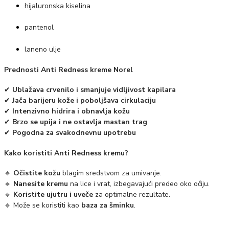
hijaluronska kiselina
pantenol
laneno ulje
Prednosti Anti Redness kreme Norel
✔
Ublažava crvenilo i smanjuje vidljivost kapilara
✔
Jača barijeru kože i poboljšava cirkulaciju
✔
Intenzivno hidrira i obnavlja kožu
✔
Brzo se upija i ne ostavlja mastan trag
✔
Pogodna za svakodnevnu upotrebu
Kako koristiti Anti Redness kremu?
🔹
Očistite kožu
blagim sredstvom za umivanje.
🔹
Nanesite kremu
na lice i vrat, izbegavajući predeo oko očiju.
🔹
Koristite ujutru i uveče
za optimalne rezultate.
🔹 Može se koristiti kao
baza za šminku
.