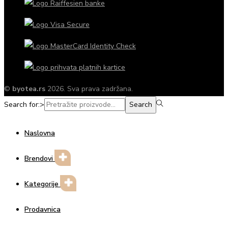
©
byotea.rs
2026. Sva prava zadržana.
Search for:>
Search
Naslovna
Brendovi
Kategorije
Prodavnica