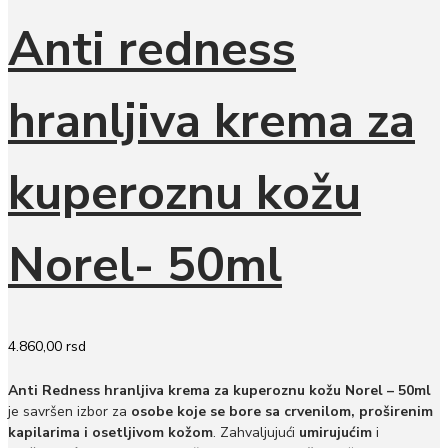
Anti redness
hranljiva krema za
kuperoznu kožu
Norel- 50ml
4.860,00
rsd
Anti Redness hranljiva krema za kuperoznu kožu Norel – 50ml
je savršen izbor za
osobe koje se bore sa crvenilom, proširenim
kapilarima i osetljivom kožom
. Zahvaljujući
umirujućim
i