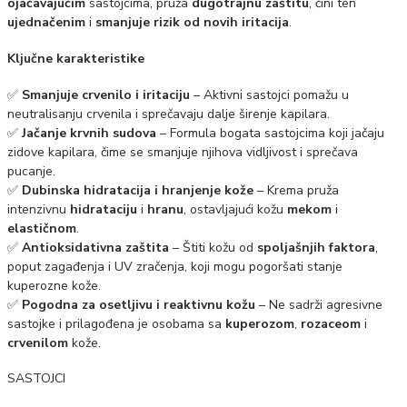
ojačavajućim
sastojcima, pruža
dugotrajnu zaštitu
, čini ten
ujednačenim
i
smanjuje rizik od novih iritacija
.
Ključne karakteristike
✅
Smanjuje crvenilo i iritaciju
– Aktivni sastojci pomažu u
neutralisanju crvenila i sprečavaju dalje širenje kapilara.
✅
Jačanje krvnih sudova
– Formula bogata sastojcima koji jačaju
zidove kapilara, čime se smanjuje njihova vidljivost i sprečava
pucanje.
✅
Dubinska hidratacija i hranjenje kože
– Krema pruža
intenzivnu
hidrataciju
i
hranu
, ostavljajući kožu
mekom
i
elastičnom
.
✅
Antioksidativna zaštita
– Štiti kožu od
spoljašnjih faktora
,
poput zagađenja i UV zračenja, koji mogu pogoršati stanje
kuperozne kože.
✅
Pogodna za osetljivu i reaktivnu kožu
– Ne sadrži agresivne
sastojke i prilagođena je osobama sa
kuperozom
,
rozaceom
i
crvenilom
kože.
SASTOJCI