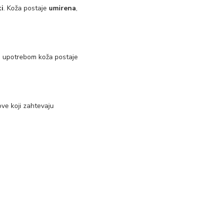
i
. Koža postaje
umirena
,
 upotrebom koža postaje
ove koji zahtevaju