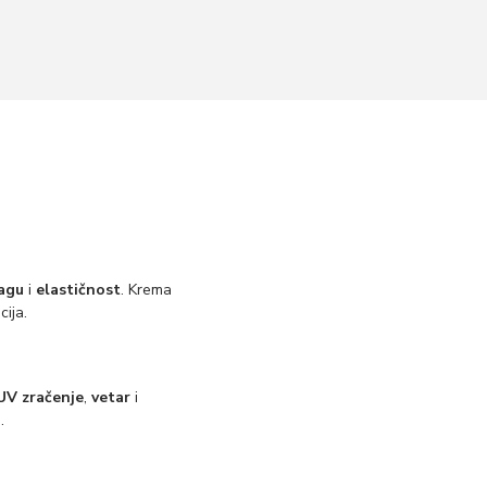
agu
i
elastičnost
. Krema
cija.
UV zračenje
,
vetar
i
u
.