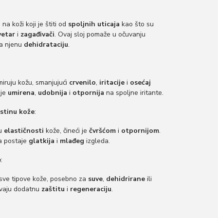
j
na koži koji je štiti od
spoljnih uticaja
kao što su
vetar
i
zagađivači
. Ovaj sloj pomaže u očuvanju
va njenu
dehidrataciju
.
miruju kožu, smanjujući
crvenilo
,
iritacije
i
osećaj
aje
umirena
,
udobnija
i
otpornija
na spoljne iritante.
rstinu kože
:
ju
elastičnosti
kože, čineći je
čvršćom
i
otpornijom
.
a postaje
glatkija
i
mlađeg
izgleda.
e
:
sve tipove kože, posebno za
suve
,
dehidrirane
ili
evaju dodatnu
zaštitu
i
regeneraciju
.