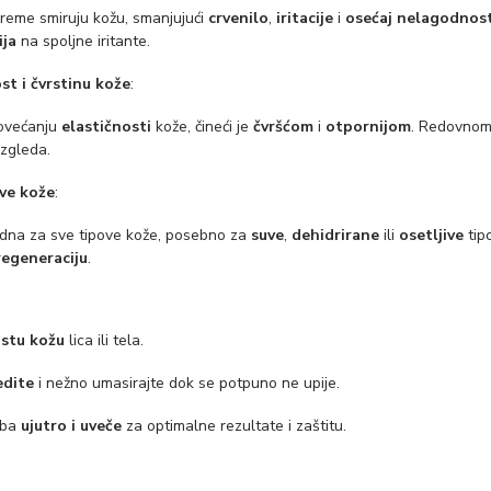
kreme smiruju kožu, smanjujući
crvenilo
,
iritacije
i
osećaj nelagodnost
ija
na spoljne iritante.
st i čvrstinu kože
:
ovećanju
elastičnosti
kože, čineći je
čvršćom
i
otpornijom
. Redovnom
zgleda.
ve kože
:
dna za sve tipove kože, posebno za
suve
,
dehidrirane
ili
osetljive
tip
regeneraciju
.
istu kožu
lica ili tela.
dite
i nežno umasirajte dok se potpuno ne upije.
eba
ujutro i uveče
za optimalne rezultate i zaštitu.