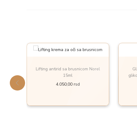
Lifting antirid sa brusnicom Norel
Gl
15ml
glik
4.050,00
rsd