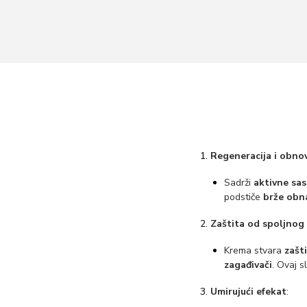
Regeneracija i obno
Sadrži
aktivne sas
podstiče
brže obn
Zaštita od spoljnog
Krema stvara
zašti
zagađivači
. Ovaj 
Umirujući efekat
: