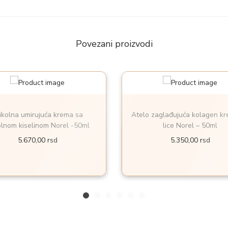
Povezani proizvodi
ikolna umirujuća krema sa
Atelo zaglađujuća kolagen k
olnom kiselinom Norel -50ml
lice Norel – 50ml
5.670,00
rsd
5.350,00
rsd