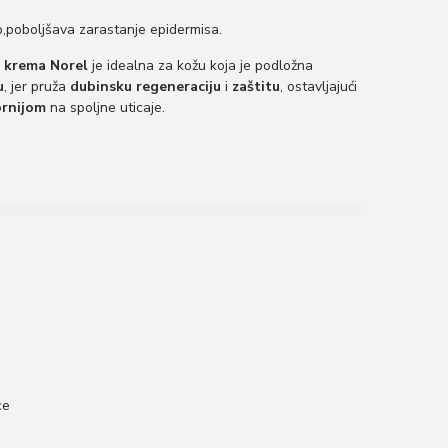
o,poboljšava zarastanje epidermisa.
a krema Norel
je idealna za kožu koja je podložna
u
, jer pruža
dubinsku regeneraciju
i
zaštitu
, ostavljajući
rnijom
na spoljne uticaje.
ce