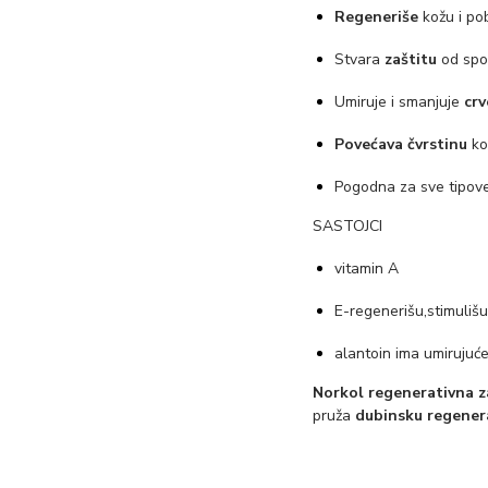
Regeneriše
kožu i po
Stvara
zaštitu
od spol
Umiruje i smanjuje
crv
Povećava čvrstinu
ko
Pogodna za sve tipov
SASTOJCI
vitamin A
E-regenerišu,stimulišu
alantoin ima umirujuć
Norkol regenerativna z
pruža
dubinsku regener