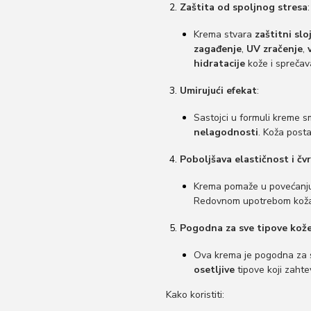
Zaštita od spoljnog stresa
:
Krema stvara
zaštitni slo
zagađenje
,
UV zračenje
,
hidratacije
kože i spreča
Umirujući efekat
:
Sastojci u formuli kreme s
nelagodnosti
. Koža post
Poboljšava elastičnost i čv
Krema pomaže u povećan
Redovnom upotrebom kož
Pogodna za sve tipove kož
Ova krema je pogodna za 
osetljive
tipove koji zaht
Kako koristiti: