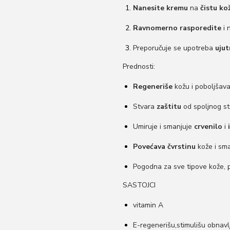
Nanesite kremu
na
čistu ko
Ravnomerno rasporedite
i 
Preporučuje se upotreba
ujut
Prednosti:
Regeneriše
kožu i poboljšav
Stvara
zaštitu
od spoljnog st
Umiruje i smanjuje
crvenilo
i
Povećava čvrstinu
kože i sm
Pogodna za sve tipove kože,
SASTOJCI
vitamin A
E-regenerišu,stimulišu obnavlj