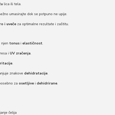
žu
lica ili tela.
nežno umasirajte dok se potpuno ne upije.
ro i uveče
za optimalne rezultate i zaštitu.
a njen
tonus
i
elastičnost
.
resa i
UV zračenja
.
iritacije
.
anjuje znakove
dehidratacije
.
 posebno za
osetljive
i
dehidrirane
.
anje čelija