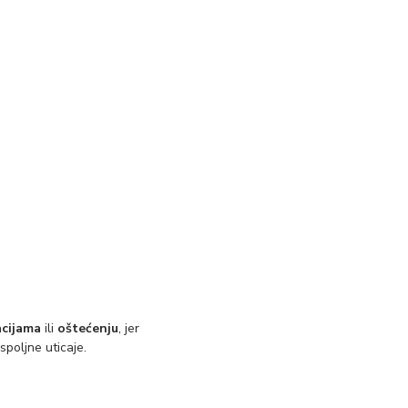
acijama
ili
oštećenju
, jer
spoljne uticaje.