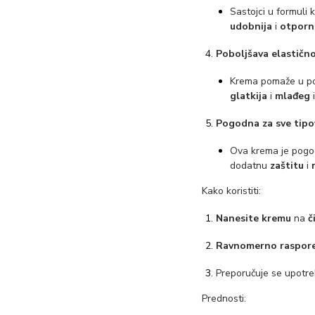
Sastojci u formuli 
udobnija
i
otporn
Poboljšava elastično
Krema pomaže u p
glatkija
i
mlađeg
i
Pogodna za sve tipo
Ova krema je pogo
dodatnu
zaštitu
i
Kako koristiti:
Nanesite kremu
na
č
Ravnomerno raspore
Preporučuje se upotr
Prednosti: