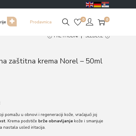
0
0
rije
Prodavnica
PRETHODNI
SLEDEĆE
na zaštitna krema Norel – 50ml
:
ji pomažu u obnovi i regeneraciji kože, vraćajući joj
ost
. Krema podstiče
brže obnavljanje
kože i smanjuje
a nastala usled iritacija.