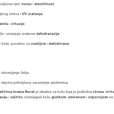
boljšava njen
tonus
i
elastičnost
.
jnog stresa i
UV zračenja
.
enilo
i
iritacije
.
že i smanjuje znakove
dehidratacije
.
e kože, posebno za
osetljive
i
dehidrirane
.
 obnavljanje čelija
e dejstvo,poboljšava zarastanje epidermisa.
aštitna krema Norel
je idealna za kožu koja je podložna
stresu
,
irrit
aciju
i
zaštitu
, ostavljajući kožu
glatkom
,
umirenom
i
otpornijom
na 