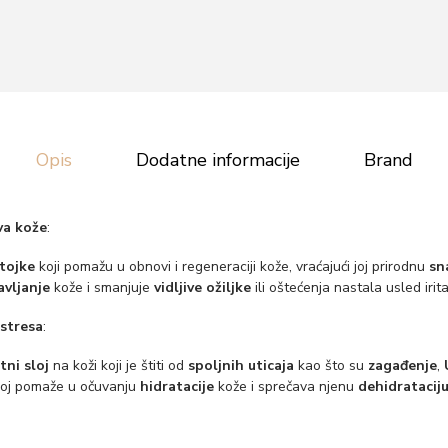
Opis
Dodatne informacije
Brand
va kože
:
tojke
koji pomažu u obnovi i regeneraciji kože, vraćajući joj prirodnu
sn
avljanje
kože i smanjuje
vidljive ožiljke
ili oštećenja nastala usled irita
 stresa
:
tni sloj
na koži koji je štiti od
spoljnih uticaja
kao što su
zagađenje
,
sloj pomaže u očuvanju
hidratacije
kože i sprečava njenu
dehidratacij