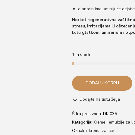
alantoin ima umirujuće dejstv
Norkol regenerativna zaštitn
stresu
,
irritacijama
ili
oštećenj
kožu
glatkom
,
umirenom
i
otpo
1 in stock
DODAJ U KORPU
Dodajte na listu želja
Šifra proizvoda:
DK 035
Kategorija:
Kreme i emulzije za li
Oznaka:
krema za lice