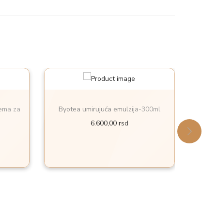
rema za
Byotea umirujuća emulzija-300ml
Atelo
6.600,00
rsd