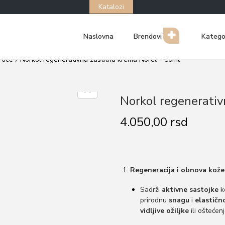
Katalozi
Naslovna
Brendovi
Katego
 lice
/
Norkol regenerativna zaštitna krema Norel – 50ml
Norkol regenerativ
4.050,00
rsd
Regeneracija i obnova kože
Sadrži
aktivne sastojke
ko
prirodnu
snagu
i
elastičn
vidljive ožiljke
ili oštećenj