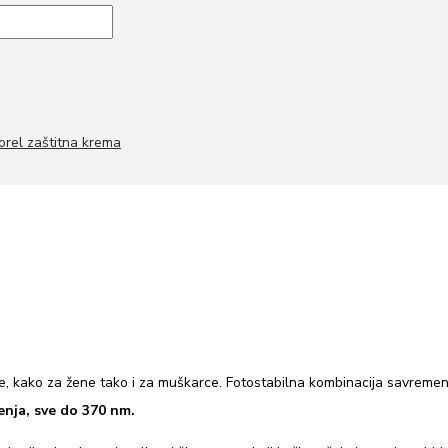
orel zaštitna krema
 kako za žene tako i za muškarce. Fotostabilna kombinacija savremenih 
enja, sve do 370 nm.