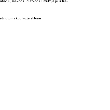
taciju, mekoću i glatkoću. Emulzija je ultra-
etinolom i kod kože sklone