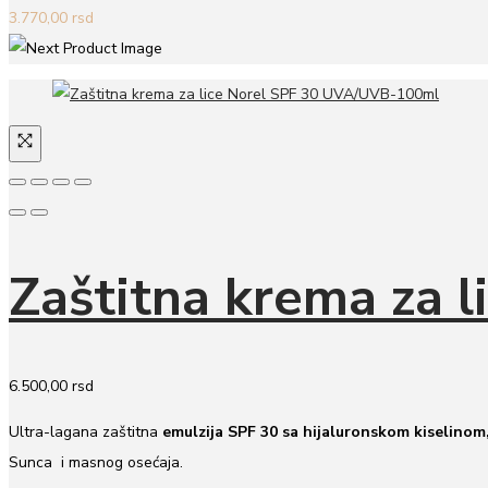
3.770,00
rsd
Zaštitna krema za
6.500,00
rsd
Ultra-lagana zaštitna
emulzija SPF 30 sa hijaluronskom kiselinom
Sunca i masnog osećaja.