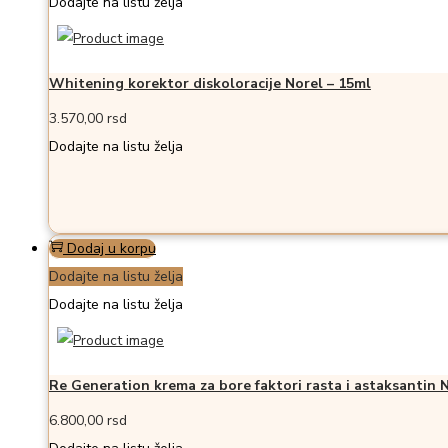
Dodajte na listu želja
Whitening korektor diskoloracije Norel – 15ml
3.570,00
rsd
Dodajte na listu želja
Dodaj u korpu
Dodajte na listu želja
Dodajte na listu želja
Re Generation krema za bore faktori rasta i astaksantin 
6.800,00
rsd