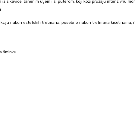
sikavice, lanenim uljem i ši puterom, koji koži pružaju intenzivnu hidra
.
tekciju nakon estetskih tretmana, posebno nakon tretmana kiselinama, r
za šminku.