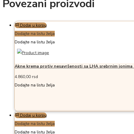
Povezani proizvodi
Dodaj u korpu
Dodajte na listu želja
Dodajte na listu želja
Akne krema protiv nesavršenosti sa LHA srebrnim jonima 
4.860,00
rsd
Dodajte na listu želja
Dodaj u korpu
Dodajte na listu želja
Dodajte na listu želja