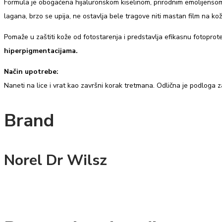
Formula je obogaćena hijaluronskom kiselinom, prirodnim emolijensom iz 
lagana, brzo se upija, ne ostavlja bele tragove niti mastan film na koži
Pomaže u zaštiti kože od fotostarenja i predstavlja efikasnu fotopro
hiperpigmentacijama.
Način upotrebe:
Naneti na lice i vrat kao završni korak tretmana. Odlična je podloga 
Brand
Norel Dr Wilsz