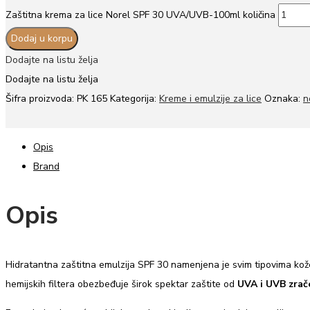
Zaštitna krema za lice Norel SPF 30 UVA/UVB-100ml količina
Dodaj u korpu
Dodajte na listu želja
Dodajte na listu želja
Šifra proizvoda:
PK 165
Kategorija:
Kreme i emulzije za lice
Oznaka:
n
Opis
Brand
Opis
Hidratantna zaštitna emulzija SPF 30 namenjena je svim tipovima kože,
hemijskih filtera obezbeđuje širok spektar zaštite od
UVA i UVB zrač