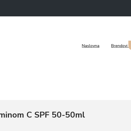
ema za lice Norel SPF 30 UVA/UVB-100ml
Naslovna
Brendovi
bez sjaja-50ml
taminom C SPF 50-50ml