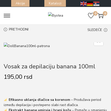
Akcije
Katalozi
0
0
S
S
k
k
PRETHODNI
SLEDEĆE
i
i
p
p
t
t
o
o
n
c
Vosak za depilaciju banana 100ml
a
o
v
n
195,00
rsd
i
t
g
e
a
n
Efikasno uklanja dlačice sa korenom
– Produžava period
t
t
između depilacija i postepeno slabi rast dlačica.
i
Ekstrakt banane umiruje i hrani kožu
– Pomaže u smanjenju