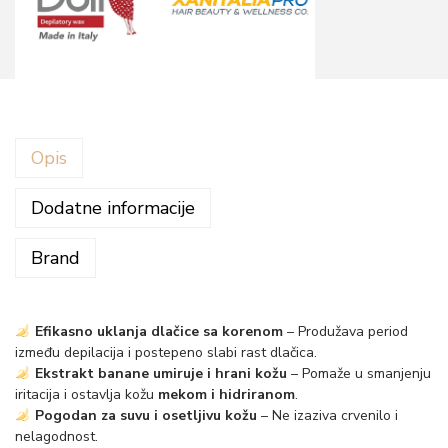
p
i
l
a
c
i
Opis
j
u
Dodatne informacije
b
Brand
a
n
a
Efikasno uklanja dlačice sa korenom
– Produžava period
n
između depilacija i postepeno slabi rast dlačica.
a
Ekstrakt banane umiruje i hrani kožu
– Pomaže u smanjenju
iritacija i ostavlja kožu
mekom i hidriranom
.
1
Pogodan za suvu i osetljivu kožu
– Ne izaziva crvenilo i
0
nelagodnost.