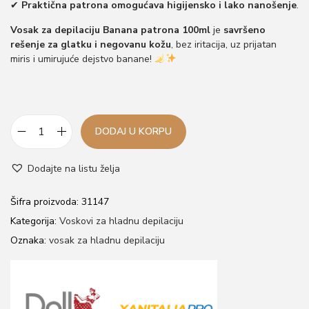
✔
Praktična patrona omogućava higijensko i lako nanošenje
.
Vosak za depilaciju Banana patrona 100ml
je
savršeno
rešenje za glatku i negovanu kožu
, bez iritacija, uz prijatan
miris i umirujuće dejstvo banane!
DODAJ U KORPU
V
o
Dodajte na listu želja
s
a
Šifra proizvoda:
31147
k
Kategorija:
Voskovi za hladnu depilaciju
z
Oznaka:
vosak za hladnu depilaciju
a
d
e