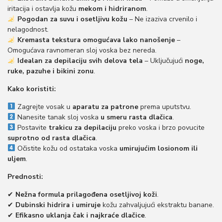
iritacija i ostavlja kožu
mekom i hidriranom
.
o
Pogodan za suvu i osetljivu kožu
– Ne izaziva crvenilo i
n
nelagodnost.
Kremasta tekstura omogućava lako nanošenje
–
Omogućava ravnomeran sloj voska bez nereda.
Idealan za depilaciju svih delova tela
– Uključujući
noge,
ruke, pazuhe i bikini zonu
.
Kako koristiti:
Zagrejte vosak u
aparatu za patrone
prema uputstvu.
Nanesite tanak sloj voska
u smeru rasta dlačica
.
Postavite
trakicu za depilaciju
preko voska i brzo povucite
suprotno od rasta dlačica
.
Očistite kožu od ostataka voska
umirujućim losionom ili
uljem
.
Prednosti:
✔
Nežna formula prilagođena osetljivoj koži
.
✔
Dubinski hidrira i umiruje
kožu zahvaljujući ekstraktu banane.
✔
Efikasno uklanja čak i najkraće dlačice
.