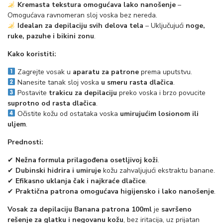
0
Kremasta tekstura omogućava lako nanošenje
–
Omogućava ravnomeran sloj voska bez nereda.
m
Idealan za depilaciju svih delova tela
– Uključujući
noge,
l
ruke, pazuhe i bikini zonu
.
k
Kako koristiti:
o
Zagrejte vosak u
aparatu za patrone
prema uputstvu.
l
Nanesite tanak sloj voska
u smeru rasta dlačica
.
i
Postavite
trakicu za depilaciju
preko voska i brzo povucite
č
suprotno od rasta dlačica
.
Očistite kožu od ostataka voska
umirujućim losionom ili
i
uljem
.
n
Prednosti:
a
✔
Nežna formula prilagođena osetljivoj koži
.
✔
Dubinski hidrira i umiruje
kožu zahvaljujući ekstraktu banane.
✔
Efikasno uklanja čak i najkraće dlačice
.
✔
Praktična patrona omogućava higijensko i lako nanošenje
.
Vosak za depilaciju Banana patrona 100ml
je
savršeno
rešenje za glatku i negovanu kožu
, bez iritacija, uz prijatan