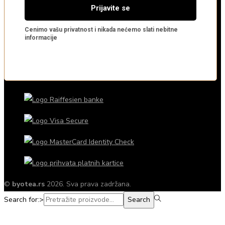
©
byotea.rs
2026. Sva prava zadržana.
Search for:>
Search