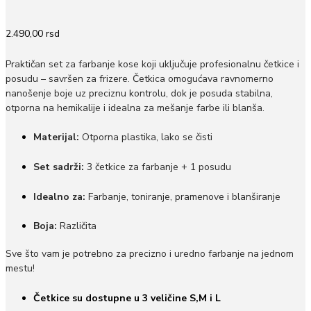
2.490,00
rsd
Praktičan set za farbanje kose koji uključuje profesionalnu četkice i
posudu – savršen za frizere. Četkica omogućava ravnomerno
nanošenje boje uz preciznu kontrolu, dok je posuda stabilna,
otporna na hemikalije i idealna za mešanje farbe ili blanša.
Materijal:
Otporna plastika, lako se čisti
Set sadrži:
3 četkice za farbanje + 1 posudu
Idealno za:
Farbanje, toniranje, pramenove i blanširanje
Boja:
Različita
Sve što vam je potrebno za precizno i uredno farbanje na jednom
mestu!
Četkice su dostupne u 3 veličine S,M i L