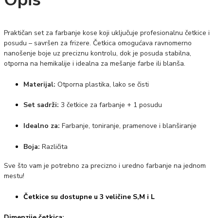
Praktičan set za farbanje kose koji uključuje profesionalnu četkice i
posudu – savršen za frizere. Četkica omogućava ravnomerno
nanošenje boje uz preciznu kontrolu, dok je posuda stabilna,
otporna na hemikalije i idealna za mešanje farbe ili blanša.
Materijal:
Otporna plastika, lako se čisti
Set sadrži:
3 četkice za farbanje + 1 posudu
Idealno za:
Farbanje, toniranje, pramenove i blanširanje
Boja:
Različita
Sve što vam je potrebno za precizno i uredno farbanje na jednom
mestu!
Četkice su dostupne u 3 veličine S,M i L
Dimenzije četkica: