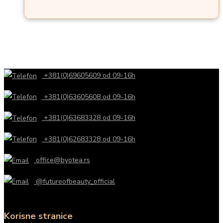
+381(0)69605609 od 09-16h
+381(0)63605608 od 09-16h
+381(0)63683328 od 09-16h
+381(0)62683328 od 09-16h
office@byotea.rs
@futureofbeauty_official
Korisne stranice