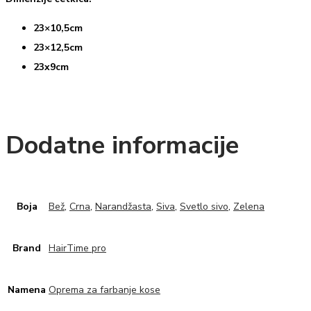
23×10,5cm
23×12,5cm
23x9cm
Dodatne informacije
Boja
Bež
,
Crna
,
Narandžasta
,
Siva
,
Svetlo sivo
,
Zelena
Brand
HairTime pro
Namena
Oprema za farbanje kose