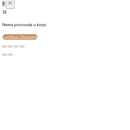
0
Sačuvaj izbor
Prihvati sve
Nema proizvoda u korpi.
Continue Shopping
Odbij sve