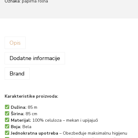
Oznaka:
papirna rolna
a
k
r
e
Opis
v
e
Dodatne informacije
t
c
Brand
e
l
u
Karakteristike proizvoda:
l
Dužina:
85 m
o
Širina:
85 cm
z
Materijal:
100% celuloza – mekan i upijajući
Boja:
Bela
a
Jednokratna upotreba
– Obezbeđuje maksimalnu higijenu
8