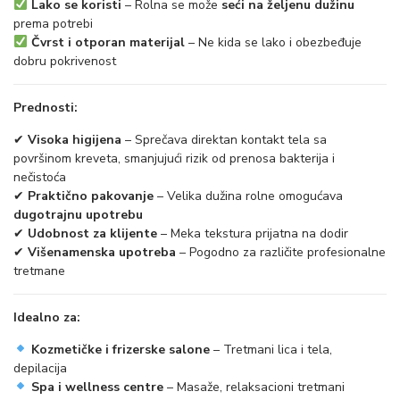
Lako se koristi
– Rolna se može
seći na željenu dužinu
5
prema potrebi
Čvrst i otporan materijal
– Ne kida se lako i obezbeđuje
m
dobru pokrivenost
x
8
Prednosti:
5
✔
Visoka higijena
– Sprečava direktan kontakt tela sa
c
površinom kreveta, smanjujući rizik od prenosa bakterija i
m
nečistoća
✔
Praktično pakovanje
– Velika dužina rolne omogućava
b
dugotrajnu upotrebu
e
✔
Udobnost za klijente
– Meka tekstura prijatna na dodir
l
✔
Višenamenska upotreba
– Pogodno za različite profesionalne
tretmane
i
k
Idealno za:
o
l
Kozmetičke i frizerske salone
– Tretmani lica i tela,
depilacija
i
Spa i wellness centre
– Masaže, relaksacioni tretmani
č