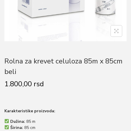
o
n
Rolna za krevet celuloza 85m x 85cm
beli
1.800,00
rsd
Karakteristike proizvoda:
Dužina:
85 m
Širina:
85 cm