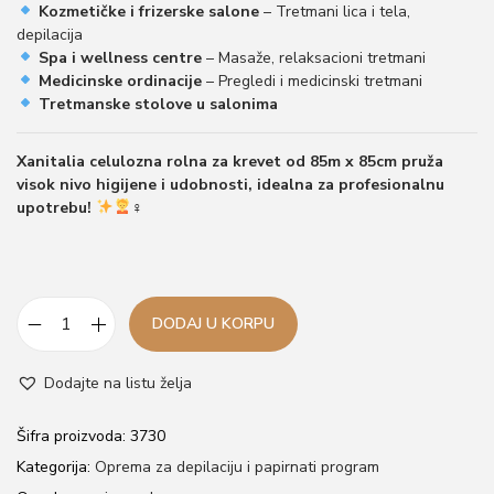
Kozmetičke i frizerske salone
– Tretmani lica i tela,
depilacija
Spa i wellness centre
– Masaže, relaksacioni tretmani
Medicinske ordinacije
– Pregledi i medicinski tretmani
Tretmanske stolove u salonima
Xanitalia celulozna rolna za krevet od 85m x 85cm pruža
visok nivo higijene i udobnosti, idealna za profesionalnu
upotrebu!
‍♀
DODAJ U KORPU
R
o
Dodajte na listu želja
l
n
Šifra proizvoda:
3730
a
Kategorija:
Oprema za depilaciju i papirnati program
z