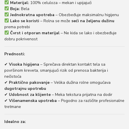
Materijal:
100% celuloza – mekan i upijajući
Boja:
Bela
Jednokratna upotreba
– Obezbeđuje maksimalnu higijenu
Lako se koristi
– Rolna se može
seći na željenu dužinu
prema potrebi
Čvrst i otporan materijal
– Ne kida se lako i obezbeđuje
dobru pokrivenost
Prednosti:
✔
Visoka higijena
– Sprečava direktan kontakt tela sa
površinom kreveta, smanjujući rizik od prenosa bakterija i
nečistoća
✔
Praktično pakovanje
– Velika dužina rolnе omogućava
dugotrajnu upotrebu
✔
Udobnost za klijente
– Meka tekstura prijatna na dodir
✔
Višenamenska upotreba
– Pogodno za različite profesionalne
tretmane
Idealno za: