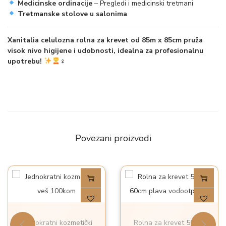
Medicinske ordinacije
– Pregledi i medicinski tretmani
i
Tretmanske stolove u salonima
n
Xanitalia celulozna rolna za krevet od 85m x 85cm pruža
a
visok nivo higijene i udobnosti, idealna za profesionalnu
upotrebu!
‍♀
Povezani proizvodi
Jednokratni kozmetički
Rolna za krevet 50m x