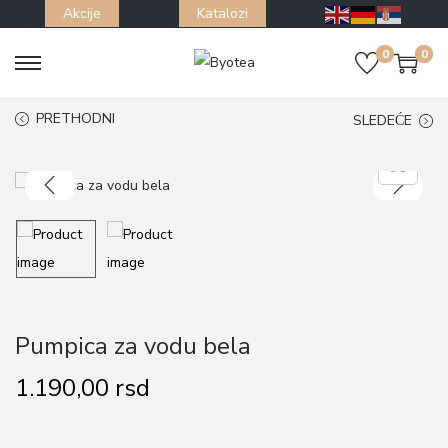
Akcije
Katalozi
0
0
S
S
k
k
PRETHODNI
SLEDEĆE
i
i
p
p
t
t
o
o
n
c
a
o
v
n
i
t
Pumpica za vodu bela
g
e
1.190,00
rsd
a
n
t
t
i