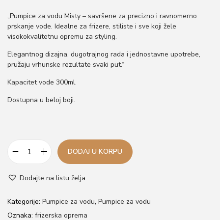
o
„Pumpice za vodu Misty – savršene za precizno i ravnomerno
n
prskanje vode. Idealne za frizere, stiliste i sve koji žele
visokokvalitetnu opremu za styling.
Elegantnog dizajna, dugotrajnog rada i jednostavne upotrebe,
pružaju vrhunske rezultate svaki put.“
Kapacitet vode 300ml.
Dostupna u beloj boji.
DODAJ U KORPU
P
u
Dodajte na listu želja
m
p
Kategorije:
Pumpice za vodu
,
Pumpice za vodu
i
Oznaka:
frizerska oprema