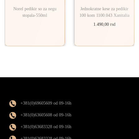
Norel pedikir so za negu
Jednokratne kese za pedikir
stopala-550ml
100 kom 1100.043 Xanitalia
1.490,00
rsd
+381(0)69605609 od 09-16h
+381(0)63605608 od 09-16h
+381(0)63683328 od 09-16h
+381(0)62683328 od 09-16h