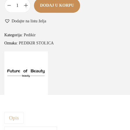
DODAJ U KORPU
P
e
Dodajte na listu želja
d
i
Kategorija:
Pedikir
k
Oznaka:
PEDIKIR STOLICA
i
r
s
t
o
l
i
c
a
Opis
Y