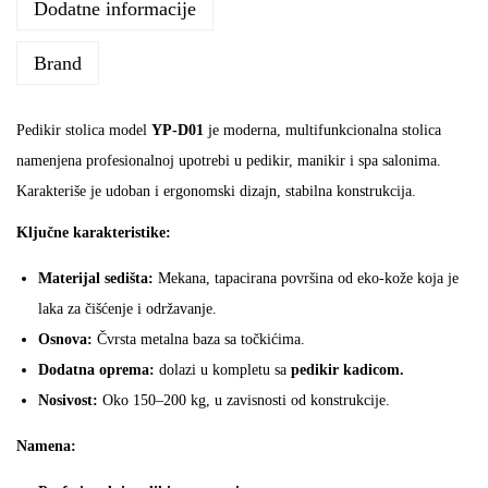
P
Dodatne informacije
-
Brand
D
0
1
Pedikir stolica model
YP-D01
je moderna, multifunkcionalna stolica
k
namenjena profesionalnoj upotrebi u pedikir, manikir i spa salonima.
o
Karakteriše je udoban i ergonomski dizajn, stabilna konstrukcija.
l
Ključne karakteristike:
i
č
Materijal sedišta:
Mekana, tapacirana površina od eko-kože koja je
i
laka za čišćenje i održavanje.
n
Osnova:
Čvrsta metalna baza sa točkićima.
a
Dodatna oprema:
dolazi u kompletu sa
pedikir kadicom.
Nosivost:
Oko 150–200 kg, u zavisnosti od konstrukcije.
Namena: