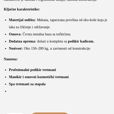
o
Ključne karakteristike:
n
Materijal sedišta:
Mekana, tapacirana površina od eko-kože koja je
laka za čišćenje i održavanje.
Osnova:
Čvrsta metalna baza sa točkićima.
Dodatna oprema:
dolazi u kompletu sa
pedikir kadicom.
Nosivost:
Oko 150–200 kg, u zavisnosti od konstrukcije.
Namena:
Profesionalni pedikir tretmani
Manikir i osnovni kozmetički tretmani
Spa tretmani za stopala