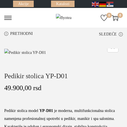
Akcije
Katalozi
0
0
S
S
k
k
PRETHODNI
SLEDEĆE
i
i
p
p
t
t
o
o
n
c
Pedikir stolica YP-D01
a
o
v
n
49.900,00
rsd
i
t
g
e
a
n
Pedikir stolica model
YP-D01
je moderna, multifunkcionalna stolica
t
t
namenjena profesionalnoj upotrebi u pedikir, manikir i spa salonima.
i
Karakteriše je udoban i ergonomski dizajn, stabilna konstrukcija.