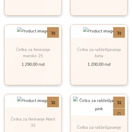
p
č
r
i
o
n
i
a
z
v
Četka za feniranje
Četka za raščešljavanje
o
maroko 25
bela
d
1.290,00
rsd
1.200,00
rsd
i
m
a
v
i
š
Četka za feniranje Nant
e
32
Četka za raščešljavanje
v