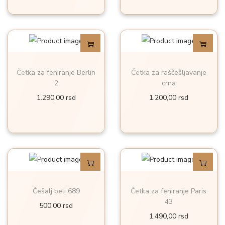
e
n
i
r
a
Četka za feniranje Berlin
Četka za raščešljavanje
n
2
crna
j
1.290,00
rsd
1.200,00
rsd
e
4
4
m
m
O
k
Češalj beli 689
Četka za feniranje Paris
v
o
43
500,00
rsd
a
l
1.490,00
rsd
j
i