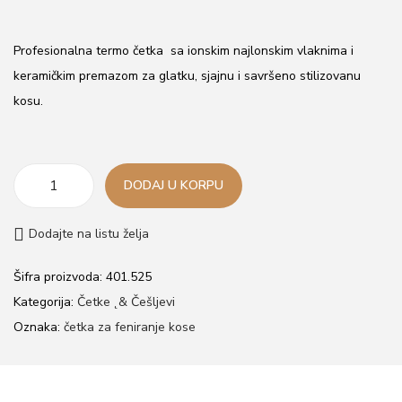
o
n
Profesionalna termo četka sa ionskim najlonskim vlaknima i
keramičkim premazom za glatku, sjajnu i savršeno stilizovanu
kosu.
DODAJ U KORPU
P
r
Dodajte na listu želja
o
M
Šifra proizvoda:
401.525
a
Kategorija:
Četke ˛& Češljevi
s
Oznaka:
četka za feniranje kose
t
e
r