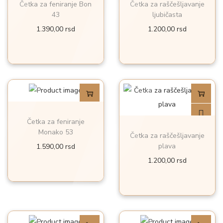
Četka za feniranje Bon
Četka za raščešljavanje
o
43
ljubičasta
g
1.390,00
rsd
1.200,00
rsd
u
b
i
t
i
i
Četka za feniranje
z
Monako 53
a
Četka za raščešljavanje
plava
1.590,00
rsd
b
1.200,00
rsd
r
a
n
e
n