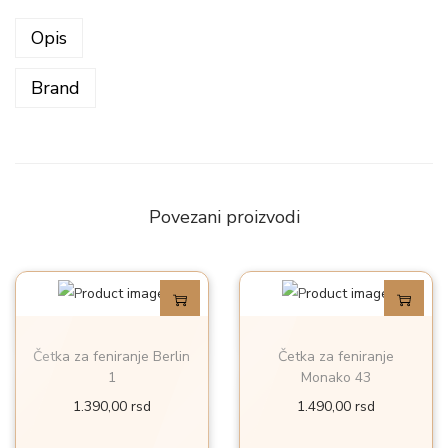
t
Opis
e
r
Brand
m
a
l
n
Povezani proizvodi
a
č
e
t
k
Četka za feniranje Berlin
Četka za feniranje
a
1
Monako 43
z
1.390,00
rsd
1.490,00
rsd
a
f