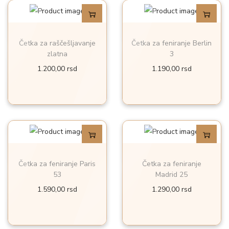
d
a
.
Četka za raščešljavanje
Četka za feniranje Berlin
zlatna
3
1.200,00
rsd
1.190,00
rsd
Četka za feniranje Paris
Četka za feniranje
53
Madrid 25
1.590,00
rsd
1.290,00
rsd