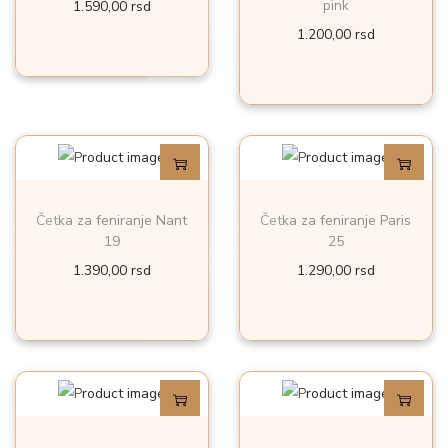
pink
1.590,00
rsd
a
1.200,00
rsd
r
i
j
a
n
t
i
Četka za feniranje Nant
Četka za feniranje Paris
19
25
.
1.390,00
rsd
1.290,00
rsd
O
p
c
i
j
e
m