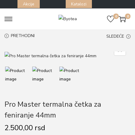
Akcije
Katalozi
0
0
S
S
k
k
PRETHODNI
SLEDEĆE
i
i
p
p
t
t
o
o
n
c
a
o
v
n
i
t
Pro Master termalna četka za
g
e
feniranje 44mm
a
n
t
t
2.500,00
rsd
i