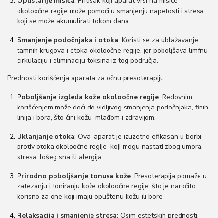
Opustanje mišića
: Pritisak koji aparat vrši na mišiće
okoloočne regije može pomoći u smanjenju napetosti i stresa
koji se može akumulirati tokom dana.
Smanjenje podočnjaka i otoka
: Koristi se za ublažavanje
tamnih krugova i otoka okoloočne regije, jer poboljšava limfnu
cirkulaciju i eliminaciju toksina iz tog područja.
Prednosti korišćenja aparata za očnu presoterapiju:
Poboljšanje izgleda kože okoloočne regije
: Redovnim
korišćenjem može doći do vidljivog smanjenja podočnjaka, finih
linija i bora, što čini kožu mlađom i zdravijom.
Uklanjanje otoka
: Ovaj aparat je izuzetno efikasan u borbi
protiv otoka okoloočne regije koji mogu nastati zbog umora,
stresa, lošeg sna ili alergija.
Prirodno poboljšanje tonusa kože
: Presoterapija pomaže u
zatezanju i toniranju kože okoloočne regije, što je naročito
korisno za one koji imaju opuštenu kožu ili bore.
Relaksacija i smanjenje stresa
: Osim estetskih prednosti,