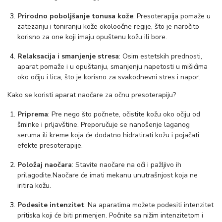
k
o
Prirodno poboljšanje tonusa kože
: Presoterapija pomaže u
zatezanju i toniranju kože okoloočne regije, što je naročito
l
korisno za one koji imaju opuštenu kožu ili bore.
i
č
Relaksacija i smanjenje stresa
: Osim estetskih prednosti,
aparat pomaže i u opuštanju, smanjenju napetosti u mišićima
i
oko očiju i lica, što je korisno za svakodnevni stres i napor.
n
Kako se koristi aparat naočare za očnu presoterapiju?
a
Priprema
: Pre nego što počnete, očistite kožu oko očiju od
šminke i prljavštine. Preporučuje se nanošenje laganog
seruma ili kreme koja će dodatno hidratirati kožu i pojačati
efekte presoterapije.
Položaj naočara
: Stavite naočare na oči i pažljivo ih
prilagodite.Naočare će imati mekanu unutrašnjost koja ne
iritira kožu.
Podesite intenzitet
: Na aparatima možete podesiti intenzitet
pritiska koji će biti primenjen. Počnite sa nižim intenzitetom i