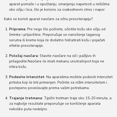
aparat pomaže i u opuštanju, smanjenju napetosti u mišićima
oko očiju i lica, što je korisno za svakodnevni stres i napor.
Kako se koristi aparat naočare za očnu presoterapiju?
Priprema
: Pre nego što počnete, očistite kožu oko očiju od
šminke i prljavštine. Preporučuje se nanošenje laganog
seruma ili kreme koja će dodatno hidratirati kožu i pojačati
efekte presoterapije.
Položaj naočara
: Stavite naočare na oči i pažljivo ih
prilagodite.Naočare će imati mekanu unutrašnjost koja ne
iritira kožu.
Podesite intenzitet
: Na aparatima možete podesiti intenzitet
pritiska koji će biti primenjen. Počnite sa nižim intenzitetom i
postepeno povećavajte prema vašim potrebama.
Trajanje tretmana
: Tipični tretman traje oko 15-20 minuta, a
za najbolje rezultate preporučuje se korišćenje aparata
nekoliko puta nedeljno.