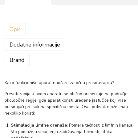
a
p
a
r
Opis
a
t
Dodatne informacije
n
Brand
a
o
č
Kako funkcioniše aparat naočare za očnu presoterapiju?
a
Presoterapija u ovom aparatu se obično primenjuje na područje
r
okoloočne regije, gde aparat koristi uređene jastučiće koji vrše
e
pulsirajući pritisak na specifična mesta. Ovaj pritisak može imati
z
nekoliko koristi:
a
Stimulacija limfne drenaže
: Pomera tečnost iz limfnih kanala,
o
što pomaže u smanjenju zadržavanja tečnosti, otoka i