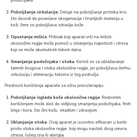
č
podočnjaka.
n
Poboljšanje cirkulacije
: Deluje na poboljšanje protoka krvi,
u
što dovodi do povećane oksigenacije i hranljivih materija u
koži, čime se poboljšava zdravlje kože.
p
r
Opustanje mišića
: Pritisak koji aparat vrši na mišiće
e
okoloočne regije može pomoći u smanjenju napetosti i stresa
koji se može akumulirati tokom dana.
s
o
Smanjenje podočnjaka i otoka
: Koristi se za ublažavanje
tamnih krugova i otoka okoloočne regije, jer poboljšava limfnu
t
cirkulaciju i eliminaciju toksina iz tog područja.
e
Prednosti korišćenja aparata za očnu presoterapiju:
r
a
Poboljšanje izgleda kože okoloočne regije
: Redovnim
p
korišćenjem može doći do vidljivog smanjenja podočnjaka, finih
linija i bora, što čini kožu mlađom i zdravijom.
i
j
Uklanjanje otoka
: Ovaj aparat je izuzetno efikasan u borbi
u
protiv otoka okoloočne regije koji mogu nastati zbog umora,
stresa, lošeg sna ili alergija.