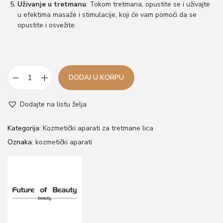
Uživanje u tretmanu
: Tokom tretmana, opustite se i uživajte
u efektima masaže i stimulacije, koji će vam pomoći da se
opustite i osvežite.
DODAJ U KORPU
K
o
Dodajte na listu želja
z
m
Kategorija:
Kozmetički aparati za tretmane lica
e
Oznaka:
kozmetički aparati
t
i
č
k
i