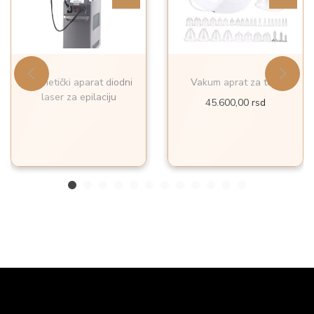
Kozmetički aparat diodni
Vakum aprat za telo
laser za epilaciju
45.600,00
rsd