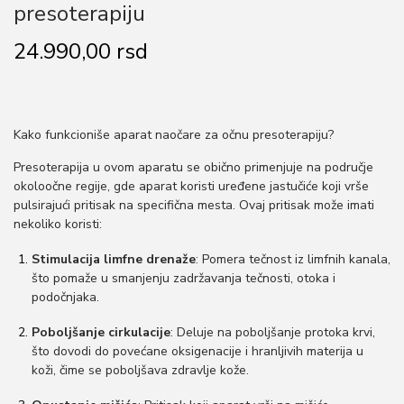
presoterapiju
24.990,00
rsd
Kako funkcioniše aparat naočare za očnu presoterapiju?
Presoterapija u ovom aparatu se obično primenjuje na područje
okoloočne regije, gde aparat koristi uređene jastučiće koji vrše
pulsirajući pritisak na specifična mesta. Ovaj pritisak može imati
nekoliko koristi:
Stimulacija limfne drenaže
: Pomera tečnost iz limfnih kanala,
što pomaže u smanjenju zadržavanja tečnosti, otoka i
podočnjaka.
Poboljšanje cirkulacije
: Deluje na poboljšanje protoka krvi,
što dovodi do povećane oksigenacije i hranljivih materija u
koži, čime se poboljšava zdravlje kože.