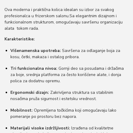
o
Ova moderna i praktična kolica idealan su izbor za svakog
n
profesionalca u frizerskom salonu.Sa elegantnim dizajnom i
funkcionalnom strukturom, omogućavaju savršenu organizaciju
alata tokom rada.
Karakteristike:
Višenamenska upotreba:
Savršena za odlaganje boja za
kosu, četki, makaza i ostalog pribora.
Tri funkcionalna nivoa:
Gornji deo sa posudama i držačima
za boje, srednja platforma za često korišćene alate, i donja
polica za dodatnu opremu.
Ergonomski dizajn:
Zakrivljena struktura sa stabilnim
nosačima pruža sigurnost i estetsku vrednost.
Mobilnost:
Opremljena točkićima koji omogućavaju lako
pomeranje po prostoru bez napora.
Materijali visoke izdržljivosti:
Izrađena od kvalitetne