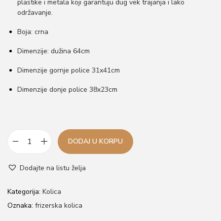
plastike i metala koji garantuju dug vek trajanja i lako
održavanje.
Boja: crna
Dimenzije: dužina 64cm
Dimenzije gornje police 31x41cm
Dimenzije donje police 38x23cm
DODAJ U KORPU
H
a
Dodajte na listu želja
i
r
Kategorija:
Kolica
P
Oznaka:
frizerska kolica
r