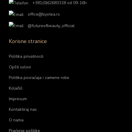
+381(0)62683328 od 09-16h
office@byotea.rs
@futureofbeauty_official
Korisne stranice
Politika privatnosti
Opšti uslovi
Politika povraćaja i zamene robe
Kolačići
Impresum
Kontaktiraj nas
O nama
Praćenje pošiljke