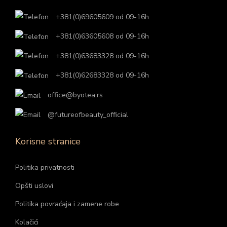
l
6
0
.
0
.
c
n
l
6
+381(0)69605609 od 09-16h
a
0
0
0
e
a
a
0
:
,
+381(0)63605608 od 09-16h
n
j
:
,
2
0
r
r
a
e
+381(0)63683328 od 09-16h
2
0
.
0
s
s
j
:
.
0
4
+381(0)62683328 od 09-16h
d
d
e
1
4
0
r
office@byotea.rs
.
.
b
.
0
r
0
s
i
8
0
s
@futureofbeauty_official
,
d
l
9
,
d
0
.
a
0
Korisne stranice
0
.
0
:
,
0
Politika privatnosti
2
0
r
.
0
r
Opšti uslovi
s
9
s
d
Politika povraćaja i zamene robe
0
r
d
.
Kolačići
0
s
.