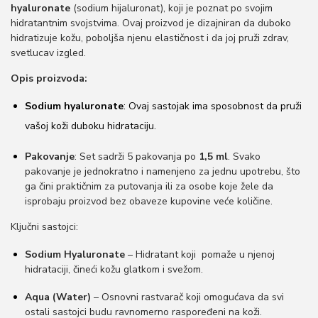
hyaluronate
(sodium hijaluronat), koji je poznat po svojim
o
hidratantnim svojstvima. Ovaj proizvod je dizajniran da duboko
n
hidratizuje kožu, poboljša njenu elastičnost i da joj pruži zdrav,
svetlucav izgled.
Opis proizvoda:
Sodium hyaluronate
: Ovaj sastojak ima sposobnost da pruži
vašoj koži duboku hidrataciju.
Pakovanje
: Set sadrži 5 pakovanja po
1,5 ml
. Svako
pakovanje je jednokratno i namenjeno za jednu upotrebu, što
ga čini praktičnim za putovanja ili za osobe koje žele da
isprobaju proizvod bez obaveze kupovine veće količine.
Ključni sastojci:
Sodium Hyaluronate
– Hidratant koji pomaže u njenoj
hidrataciji, čineći kožu glatkom i svežom.
Aqua (Water)
– Osnovni rastvarač koji omogućava da svi
ostali sastojci budu ravnomerno raspoređeni na koži.