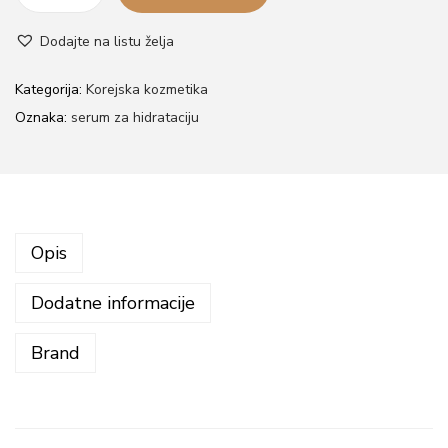
E
Dodajte na listu želja
U
C
Kategorija:
Korejska kozmetika
I
Oznaka:
serum za hidrataciju
s
e
r
u
Opis
m
s
Dodatne informacije
a
h
Brand
i
j
a
l