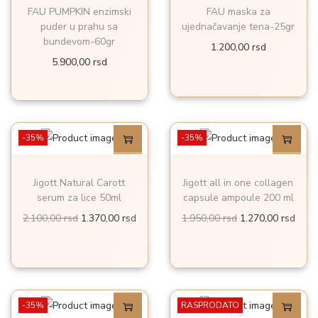
e
1
FAU PUMPKIN enzimski
FAU maska za
0
s
n
c
b
.
puder u prahu sa
ujednačavanje tena-25gr
,
d
a
e
bundevom-60gr
i
1
1.200,00
rsd
0
.
c
n
5.900,00
rsd
l
7
0
e
a
a
0
n
j
:
,
r
a
e
1
0
s
-35%
j
:
-35%
.
0
d
e
1
8
.
b
.
0
r
Jigott Natural Carott
Jigott all in one collagen
serum za lice 50ml
capsule ampoule 200 ml
i
5
0
s
O
T
O
T
2.100,00
rsd
l
1.370,00
rsd
6
1.950,00
rsd
1.270,00
rsd
,
d
r
r
r
r
a
0
0
.
i
e
i
e
:
,
0
g
n
g
n
2
0
i
u
i
u
.
0
r
-35%
RASPRODATO
n
t
n
t
4