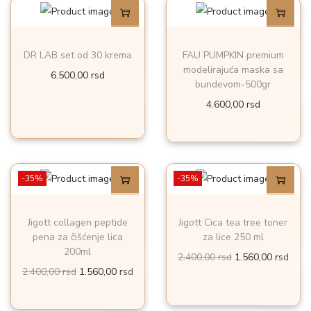
a
e
.
0
.
0
j
:
1
9
e
1
DR LAB set od 30 krema
FAU PUMPKIN premium
0
r
5
r
b
.
modelirajuća maska sa
6.500,00
rsd
0
s
0
s
bundevom-500gr
i
5
,
d
,
d
l
6
4.600,00
rsd
0
.
0
.
a
0
0
0
:
,
2
0
r
r
-35%
-35%
.
0
s
s
4
d
d
0
r
Jigott collagen peptide
Jigott Cica tea tree toner
.
.
pena za čišćenje lica
za lice 250 ml
0
s
200ml
O
T
2.400,00
rsd
1.560,00
rsd
,
d
O
T
2.400,00
rsd
1.560,00
rsd
r
r
0
.
r
r
i
e
0
i
e