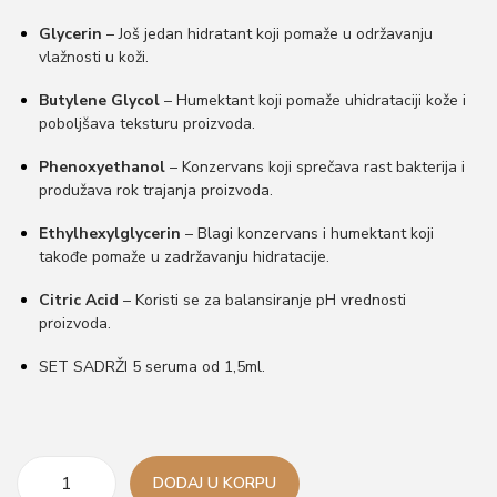
Glycerin
– Još jedan hidratant koji pomaže u održavanju
vlažnosti u koži.
Butylene Glycol
– Humektant koji pomaže uhidrataciji kože i
poboljšava teksturu proizvoda.
Phenoxyethanol
– Konzervans koji sprečava rast bakterija i
produžava rok trajanja proizvoda.
Ethylhexylglycerin
– Blagi konzervans i humektant koji
takođe pomaže u zadržavanju hidratacije.
Citric Acid
– Koristi se za balansiranje pH vrednosti
proizvoda.
SET SADRŽI 5 seruma od 1,5ml.
DODAJ U KORPU
F