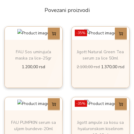
u
Povezani proizvodi
r
o
-35%
n
s
k
FAU Sos umirujuća
Jigott Natural Green Tea
maska za lice-25gr
serum za lice 50ml
o
O
T
1.200,00
rsd
2.100,00
rsd
1.370,00
rsd
m
r
r
k
i
e
i
g
n
s
i
u
e
-35%
n
t
l
a
n
i
FAU PUMPKIN serum sa
Jigott ampule za kosu sa
l
a
n
uljem bundeve-20ml
hyaluronskom kiselinom
n
c
o