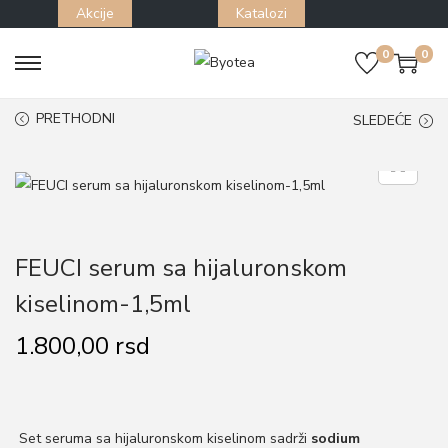
Akcije
Katalozi
0
0
S
S
k
k
PRETHODNI
SLEDEĆE
i
i
p
p
t
t
o
o
n
c
FEUCI serum sa hijaluronskom
a
o
kiselinom-1,5ml
v
n
i
t
1.800,00
rsd
g
e
a
n
t
t
Set seruma sa hijaluronskom kiselinom sadrži
sodium
i