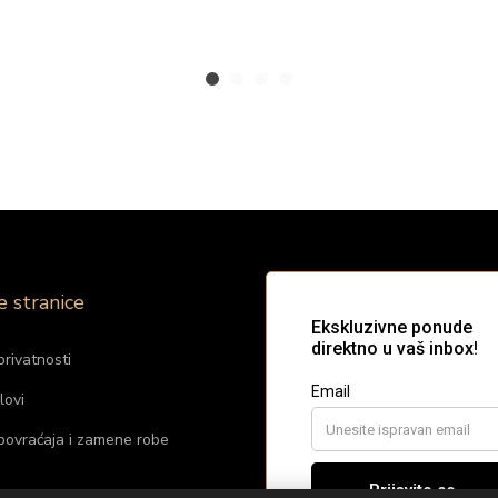
e stranice
privatnosti
lovi
 povraćaja i zamene robe