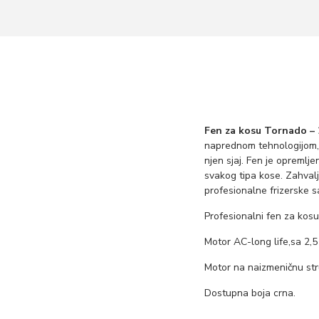
Fen za kosu Tornado –
naprednom tehnologijom,
njen sjaj. Fen je opreml
svakog tipa kose. Zahvalj
profesionalne frizerske s
Profesionalni fen za kos
Motor AC-long life,sa 2,5
Motor na naizmeničnu st
Dostupna boja crna.