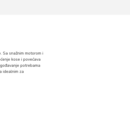
se. Sa snažnim motorom i
ćenje kose i povećava
ilagođavanje potrebama
a idealnim za