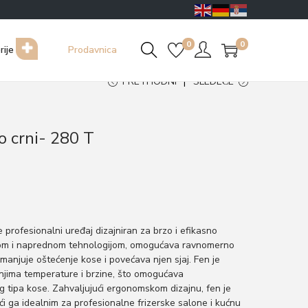
0
0
rije
Prodavnica
PRETHODNI
SLEDEĆE
o crni- 280 T
e profesionalni uređaj dizajniran za brzo i efikasno
om i naprednom tehnologijom, omogućava ravnomerno
manjuje oštećenje kose i povećava njen sjaj. Fen je
njima temperature i brzine, što omogućava
 tipa kose. Zahvaljujući ergonomskom dizajnu, fen je
ći ga idealnim za profesionalne frizerske salone i kućnu