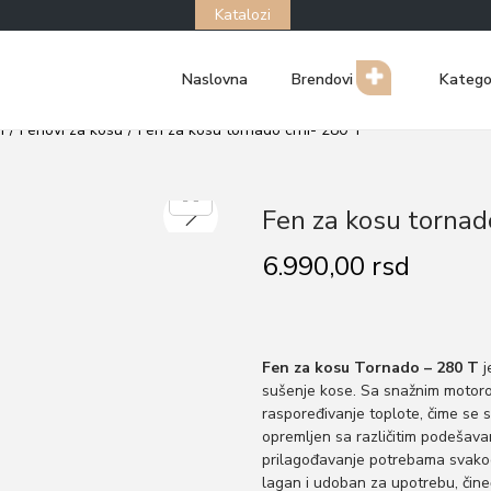
Katalozi
Naslovna
Brendovi
Katego
i
/
Fenovi za kosu
/
Fen za kosu tornado crni- 280 T
Fen za kosu tornad
6.990,00
rsd
Fen za kosu Tornado – 280 T
j
sušenje kose. Sa snažnim motor
raspoređivanje toplote, čime se s
opremljen sa različitim podešava
prilagođavanje potrebama svakog
lagan i udoban za upotrebu, čine