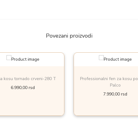
0
T
k
o
Povezani proizvodi
l
i
č
i
n
a kosu tornado crveni-280 T
Professionalni fen za kosu p
a
Palco
6.990,00
rsd
7.990,00
rsd