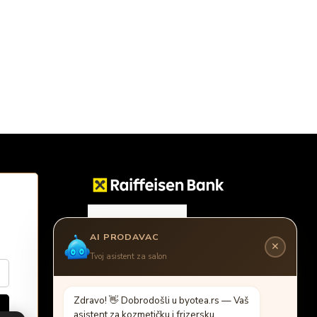
AI PRODAVAC
✕
Tvoj asistent za salon
Z
d
r
a
v
o
!

D
o
b
r
o
d
o
š
l
i
u
b
y
o
t
e
a
.
r
s
—
V
a
š
a
s
i
s
t
e
n
t
z
a
k
o
z
m
e
t
i
č
k
u
i
f
r
i
z
e
r
s
k
u