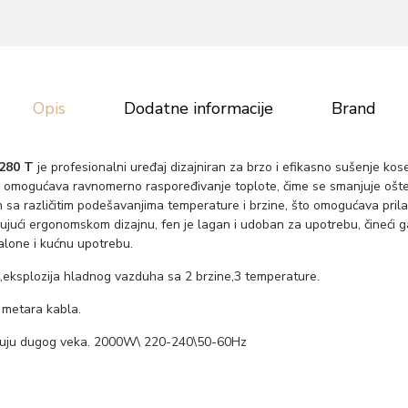
s
u
t
o
Opis
Dodatne informacije
Brand
r
n
 280 T
je profesionalni uređaj dizajniran za brzo i efikasno sušenje ko
a
 omogućava ravnomerno raspoređivanje toplote, čime se smanjuje ošte
d
jen sa različitim podešavanjima temperature i brzine, što omogućava pr
ujući ergonomskom dizajnu, fen je lagan i udoban za upotrebu, čineći g
o
alone i kućnu upotrebu.
c
r
u,eksplozija hladnog vazduha sa 2 brzine,3 temperature.
n
 metara kabla.
i
ruju dugog veka. 2000W\ 220-240\50-60Hz
-
2
8