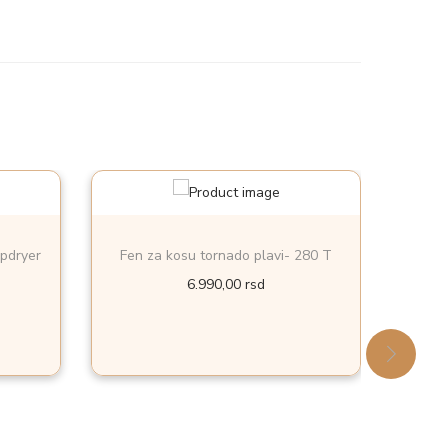
opdryer
Fen za kosu tornado plavi- 280 T
Fen z
6.990,00
rsd