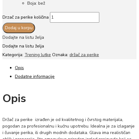
Boja: bež
Drzač za perike količina
Dodaj u korpu
Dodajte na listu želja
Dodajte na listu želja
Kategorija:
Trening lutke
Oznaka:
držač za perike
Opis
Dodatne informacije
Opis
Držač za perike izrađen je od kvalitetnog i čvrstog materijala,
pogodan za profesionalnu i kućnu upotrebu. Idealna je za izlaganje
i čuvanje perika, ili drugih modnih dodataka. Glava ima realističan