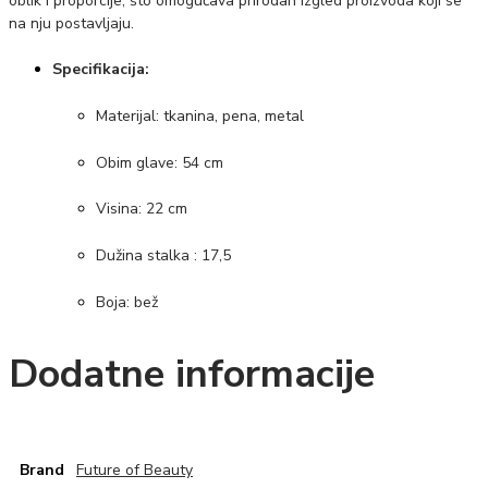
oblik i proporcije, što omogućava prirodan izgled proizvoda koji se
na nju postavljaju.
Specifikacija:
Materijal: tkanina, pena, metal
Obim glave: 54 cm
Visina: 22 cm
Dužina stalka : 17,5
Boja: bež
Dodatne informacije
Brand
Future of Beauty