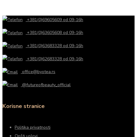
+381(0)69605609 od 09-16h
+381(0)63605608 od 09-16h
+381(0)63683328 od 09-16h
+381(0)62683328 od 09-16h
office@byotea.rs
@futureofbeauty_official
Korisne stranice
Politika privatnosti
Opšti uslovi