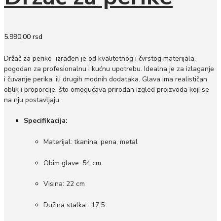
5.990,00
rsd
Držač za perike izrađen je od kvalitetnog i čvrstog materijala,
pogodan za profesionalnu i kućnu upotrebu. Idealna je za izlaganje
i čuvanje perika, ili drugih modnih dodataka. Glava ima realističan
oblik i proporcije, što omogućava prirodan izgled proizvoda koji se
na nju postavljaju.
Specifikacija:
Materijal: tkanina, pena, metal
Obim glave: 54 cm
Visina: 22 cm
Dužina stalka : 17,5