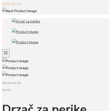
8.990,00
rsd
Drzač za perike