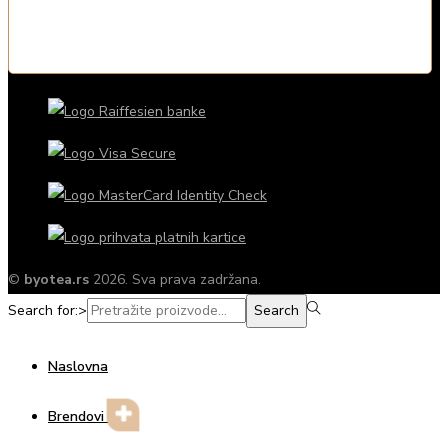
©
byotea.rs
2026. Sva prava zadržana.
Search for:>
Search
Naslovna
Brendovi