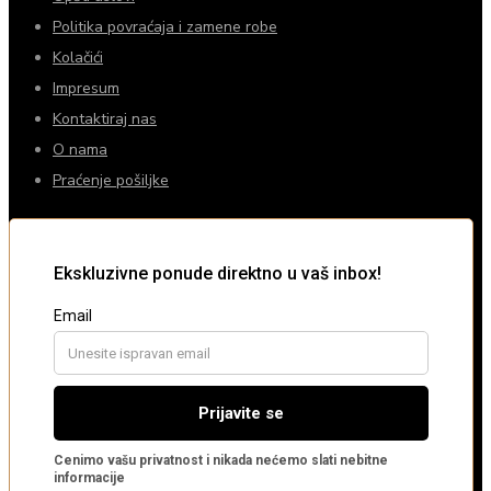
Politika povraćaja i zamene robe
Kolačići
Impresum
Kontaktiraj nas
O nama
Praćenje pošiljke