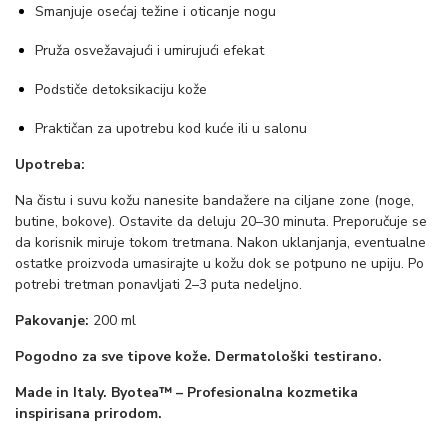
Smanjuje osećaj težine i oticanje nogu
o
Pruža osvežavajući i umirujući efekat
t
e
Podstiče detoksikaciju kože
a
Praktičan za upotrebu kod kuće ili u salonu
k
o
Upotreba:
l
Na čistu i suvu kožu nanesite bandažere na ciljane zone (noge,
i
butine, bokove). Ostavite da deluju 20–30 minuta. Preporučuje se
da korisnik miruje tokom tretmana. Nakon uklanjanja, eventualne
č
ostatke proizvoda umasirajte u kožu dok se potpuno ne upiju. Po
i
potrebi tretman ponavljati 2–3 puta nedeljno.
n
Pakovanje:
200 ml
a
Pogodno za sve tipove kože. Dermatološki testirano.
Made in Italy. Byotea™ – Profesionalna kozmetika
inspirisana prirodom.