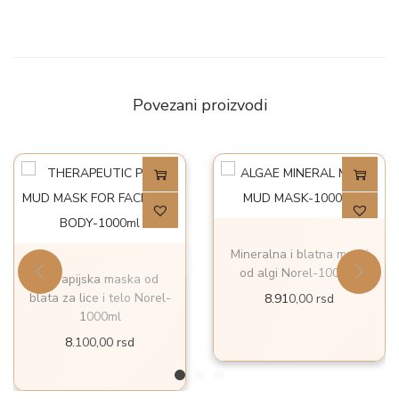
Povezani proizvodi
Mineralna i blatna maski
od algi Norel-1000ml
Terapijska maska od
blata za lice i telo Norel-
8.910,00
rsd
1000ml
8.100,00
rsd