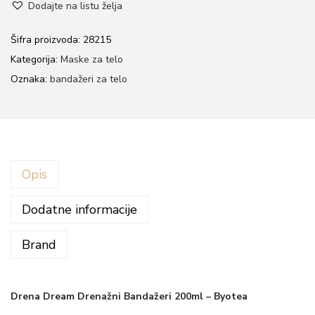
Dodajte na listu želja
o
e
n
n
Šifra proizvoda:
28215
a
Kategorija:
Maske za telo
D
Oznaka:
bandažeri za telo
r
e
a
m
Opis
d
r
Dodatne informacije
e
n
Brand
a
ž
n
Drena Dream Drenažni Bandažeri 200ml – Byotea
i