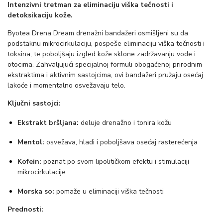
Intenzivni tretman za eliminaciju viška tečnosti i
b
detoksikaciju kože.
a
Byotea Drena Dream drenažni bandažeri osmišljeni su da
n
podstaknu mikrocirkulaciju, pospeše eliminaciju viška tečnosti i
d
toksina, te poboljšaju izgled kože sklone zadržavanju vode i
otocima. Zahvaljujući specijalnoj formuli obogaćenoj prirodnim
a
ekstraktima i aktivnim sastojcima, ovi bandažeri pružaju osećaj
ž
lakoće i momentalno osvežavaju telo.
e
Ključni sastojci:
r
Ekstrakt bršljana:
deluje drenažno i tonira kožu
i
2
Mentol:
osvežava, hladi i poboljšava osećaj rasterećenja
0
Kofein:
poznat po svom lipolitičkom efektu i stimulaciji
0
mikrocirkulacije
m
Morska so:
pomaže u eliminaciji viška tečnosti
l
B
Prednosti:
y