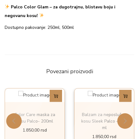
P
Palco Color Glam – za dugotrajnu, blistavu boju i
a
negovanu kosu!
l
Dostupno pakovanje: 250ml, 500ml
c
o
2
5
0
Povezani proizvodi
m
l
k
o
l
Color Care maska za
Balzam za neposlušnu
i
kosu Palco- 200ml
kosu Sleek Palco – 250
č
ml
1.850,00
rsd
i
1.850,00
rsd