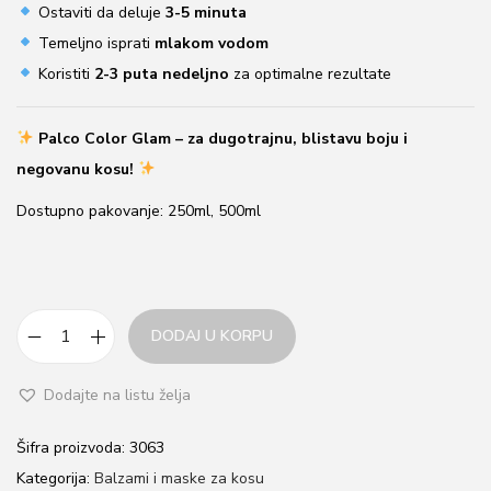
r
Ostaviti da deluje
3-5 minuta
s
Temeljno isprati
mlakom vodom
d
Koristiti
2-3 puta nedeljno
za optimalne rezultate
d
o
Palco Color Glam – za dugotrajnu, blistavu boju i
2
negovanu kosu!
.
Dostupno pakovanje: 250ml, 500ml
7
5
0
,
DODAJ U KORPU
0
I
0
n
Dodajte na listu želja
t
r
e
Šifra proizvoda:
3063
s
n
Kategorija:
Balzami i maske za kosu