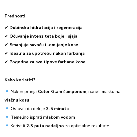
a
n
Prednosti:
u
✔
Dubinska hidratacija i regeneracija
k
✔
Očuvanje intenziteta boje i sjaja
o
✔
Smanjuje suvoću i lomljenje kose
s
✔
Idealna za upotrebu nakon farbanja
u
✔
Pogodna za sve tipove farbane kose
C
o
Kako koristiti?
l
o
Nakon pranja
Color Glam šamponom
, naneti masku na
r
vlažnu kosu
G
Ostaviti da deluje
3-5 minuta
l
Temeljno isprati
mlakom vodom
a
Koristiti
2-3 puta nedeljno
za optimalne rezultate
m