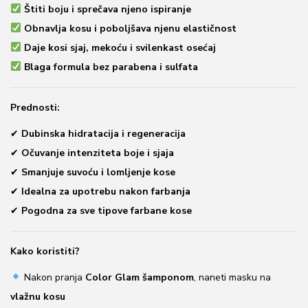
c
Štiti boju i sprečava njeno ispiranje
e
Obnavlja kosu i poboljšava njenu elastičnost
n
Daje kosi sjaj, mekoću i svilenkast osećaj
a
Blaga formula bez parabena i sulfata
:
o
Prednosti:
d
✔
Dubinska hidratacija i regeneracija
1
✔
Očuvanje intenziteta boje i sjaja
.
✔
Smanjuje suvoću i lomljenje kose
2
✔
Idealna za upotrebu nakon farbanja
0
✔
Pogodna za sve tipove farbane kose
0
,
0
Kako koristiti?
0
Nakon pranja
Color Glam šamponom
, naneti masku na
vlažnu kosu