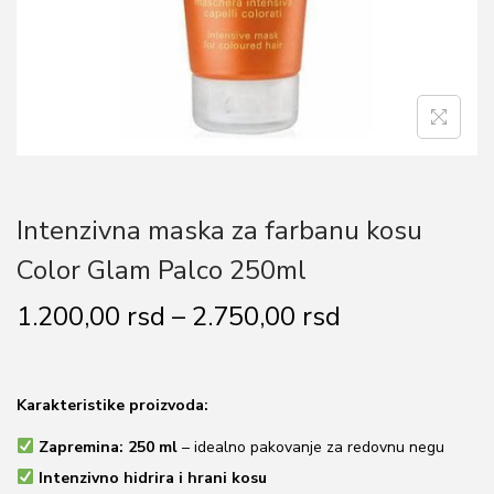
o
n
Intenzivna maska za farbanu kosu
Color Glam Palco 250ml
R
1.200,00
rsd
–
2.750,00
rsd
a
s
p
Karakteristike proizvoda:
o
Zapremina:
250 ml
– idealno pakovanje za redovnu negu
n
Intenzivno hidrira i hrani kosu