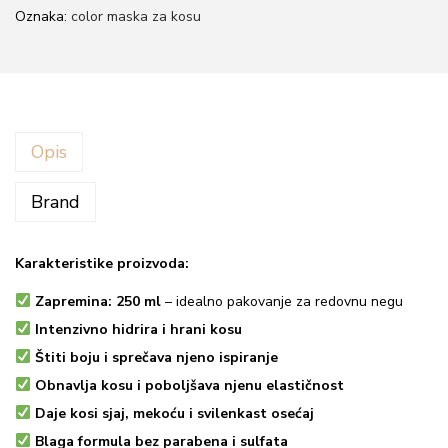
d
z
Oznaka:
color maska za kosu
i
v
n
a
Opis
m
a
Brand
s
k
a
Karakteristike proizvoda:
z
Zapremina:
250 ml
– idealno pakovanje za redovnu negu
a
Intenzivno hidrira i hrani kosu
f
Štiti boju i sprečava njeno ispiranje
a
Obnavlja kosu i poboljšava njenu elastičnost
r
Daje kosi sjaj, mekoću i svilenkast osećaj
b
Blaga formula bez parabena i sulfata