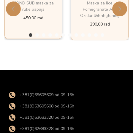
MOND SUB maska za
Maska za lice
ruke papaja
Pomegranate Anti
Oxidant&Brihgtening
450,00
rsd
290,00
rsd
+381(0)69605609 od 09-16h
+381(0)63605608 od 09-16h
+381(0)63683328 od 09-16h
+381(0)62683328 od 09-16h