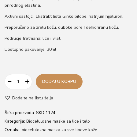
prirodnog elastina.
o
n
Aktivni sastojci: Ekstrakt lista Ginko bilobe, natrijum hijaluron.
Preporučeno za zrelu kožu, duboke bore I dehidriranu kožu.
Podrucje tretmana: lice i vrat.
Dostupno pakovanje: 30ml
DODAJ U KORPU
K
o
Dodajte na listu želja
l
a
Šifra proizvoda:
SKD 1124
g
Kategorija:
Biocelulozne maske za lice i telo
e
Oznaka:
biocelulozna maska za sve tipove kože
n