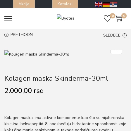
Akcije
Katalozi
0
0
S
S
k
k
PRETHODNI
SLEDEĆE
i
i
p
p
t
t
o
o
n
c
Kolagen maska Skinderma-30ml
a
o
v
n
2.000,00
rsd
i
t
g
e
a
n
Kolagen maska, ima aktivne komponente kao što su hijaluronska
t
t
kiselina, heksapeptid-8, obezbeđuju hidratantne sposobnosti koje
i
kožu čine manje reaktivnom, a takođe podstiču proizvodnju