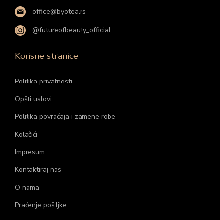
office@byotea.rs
@futureofbeauty_official
Korisne stranice
Politika privatnosti
Opšti uslovi
Politika povraćaja i zamene robe
Kolačići
Impresum
Kontaktiraj nas
O nama
Praćenje pošiljke