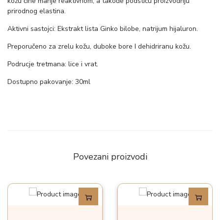
kožu čine manje reaktivnom, a takođe podstiču proizvodnju
prirodnog elastina.
0
m
Aktivni sastojci: Ekstrakt lista Ginko bilobe, natrijum hijaluron.
l
Preporučeno za zrelu kožu, duboke bore I dehidriranu kožu.
k
Podrucje tretmana: lice i vrat.
o
Dostupno pakovanje: 30ml
l
i
č
i
n
a
Povezani proizvodi