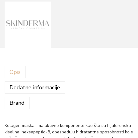
m
a
s
k
a
S
k
i
Opis
n
d
Dodatne informacije
e
Brand
r
m
a
Kolagen maska, ima aktivne komponente kao što su hijaluronska
-
kiselina, heksapeptid-8, obezbeđuju hidratantne sposobnosti koje
3