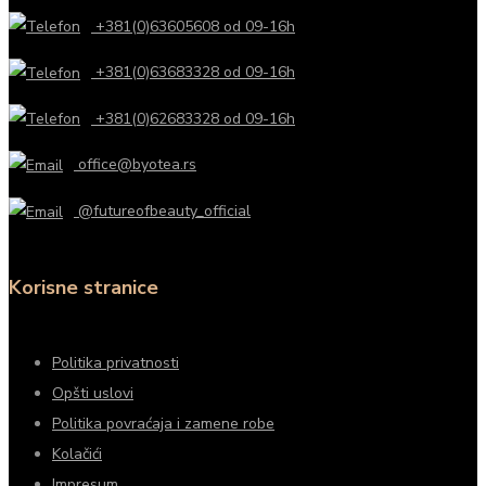
+381(0)63605608 od 09-16h
+381(0)63683328 od 09-16h
+381(0)62683328 od 09-16h
office@byotea.rs
@futureofbeauty_official
Korisne stranice
Politika privatnosti
Opšti uslovi
Politika povraćaja i zamene robe
Kolačići
Impresum