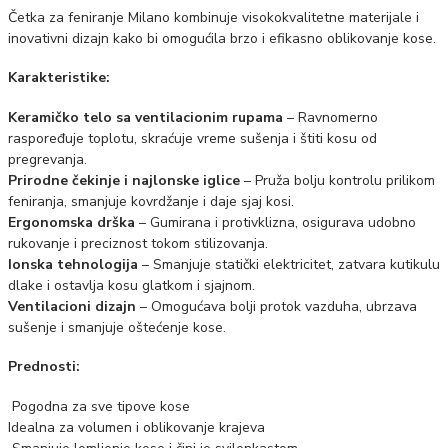
Četka za feniranje Milano kombinuje visokokvalitetne materijale i
inovativni dizajn kako bi omogućila brzo i efikasno oblikovanje kose.
Karakteristike:
Keramičko telo sa ventilacionim rupama
– Ravnomerno
raspoređuje toplotu, skraćuje vreme sušenja i štiti kosu od
pregrevanja.
Prirodne čekinje i najlonske iglice
– Pruža bolju kontrolu prilikom
feniranja, smanjuje kovrdžanje i daje sjaj kosi.
Ergonomska drška
– Gumirana i protivklizna, osigurava udobno
rukovanje i preciznost tokom stilizovanja.
Ionska tehnologija
– Smanjuje statički elektricitet, zatvara kutikulu
dlake i ostavlja kosu glatkom i sjajnom.
Ventilacioni dizajn
– Omogućava bolji protok vazduha, ubrzava
sušenje i smanjuje oštećenje kose.
Prednosti:
Pogodna za sve tipove kose
Idealna za volumen i oblikovanje krajeva