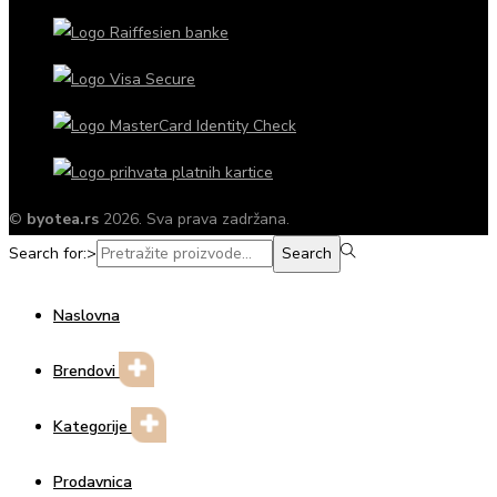
©
byotea.rs
2026. Sva prava zadržana.
Search for:>
Search
Naslovna
Brendovi
Kategorije
Prodavnica