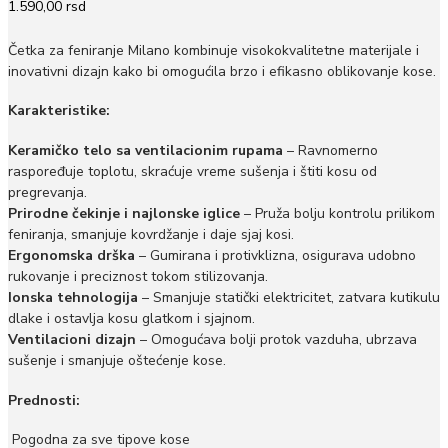
1.590,00
rsd
Četka za feniranje Milano kombinuje visokokvalitetne materijale i
inovativni dizajn kako bi omogućila brzo i efikasno oblikovanje kose.
Karakteristike:
Keramičko telo sa ventilacionim rupama
– Ravnomerno
raspoređuje toplotu, skraćuje vreme sušenja i štiti kosu od
pregrevanja.
Prirodne čekinje i najlonske iglice
– Pruža bolju kontrolu prilikom
feniranja, smanjuje kovrdžanje i daje sjaj kosi.
Ergonomska drška
– Gumirana i protivklizna, osigurava udobno
rukovanje i preciznost tokom stilizovanja.
Ionska tehnologija
– Smanjuje statički elektricitet, zatvara kutikulu
dlake i ostavlja kosu glatkom i sjajnom.
Ventilacioni dizajn
– Omogućava bolji protok vazduha, ubrzava
sušenje i smanjuje oštećenje kose.
Prednosti:
Pogodna za sve tipove kose