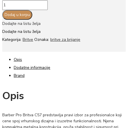
Barber
pro
Dodaj u korpu
britva
Dodajte na listu želja
bordo
Dodajte na listu želja
model
Kategorija:
Britve
Oznaka:
britve za brijanje
C55
količina
Opis
Dodatne informacije
Brand
Opis
Barber Pro Britva C57 predstavlja pravi izbor za profesionalce koji
cene spoj vrhunskog dizajna i izuzetne funkcionalnosti. Njena
kompaktna metalna konstrukcija pruža stabilnost i sigurnost pri