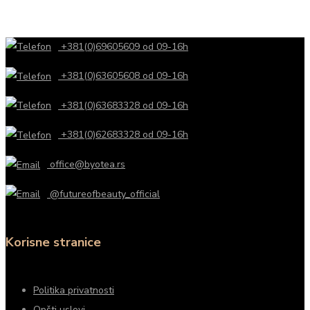
+381(0)69605609 od 09-16h
+381(0)63605608 od 09-16h
+381(0)63683328 od 09-16h
+381(0)62683328 od 09-16h
office@byotea.rs
@futureofbeauty_official
Korisne stranice
Politika privatnosti
Opšti uslovi