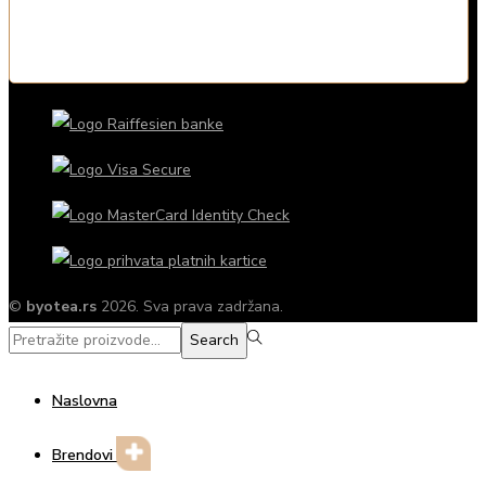
©
byotea.rs
2026. Sva prava zadržana.
Search
Search
for:>
Naslovna
Brendovi