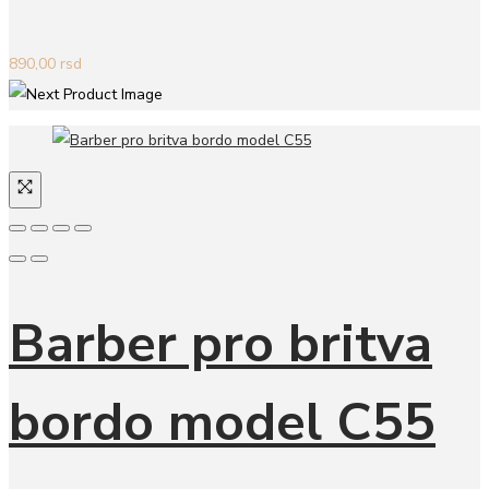
890,00
rsd
Barber pro britva
bordo model C55