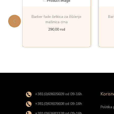
Barber fade četkica za čišćenje
Bar
mašinica crna
290,00
rsd
Korisn
+381(0)69605609 od 09-16h
+381(0)63605608 od 09-16h
Politika 
+381(0)63683328 od 09-16h