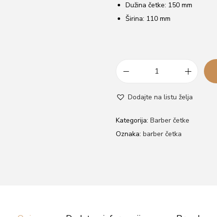
Dužina četke: 150 mm
Širina: 110 mm
B
a
Dodajte na listu želja
r
b
Kategorija:
Barber četke
e
Oznaka:
barber četka
r
č
e
t
k
a