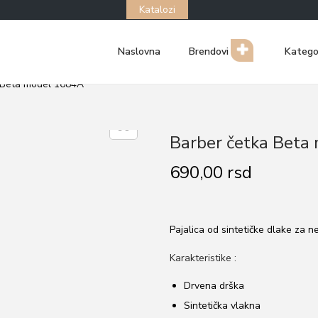
Katalozi
Naslovna
Brendovi
Katego
 Beta model 1684A
Barber četka Beta
690,00
rsd
Pajalica od sintetičke dlake za n
Karakteristike :
Drvena drška
Sintetička vlakna