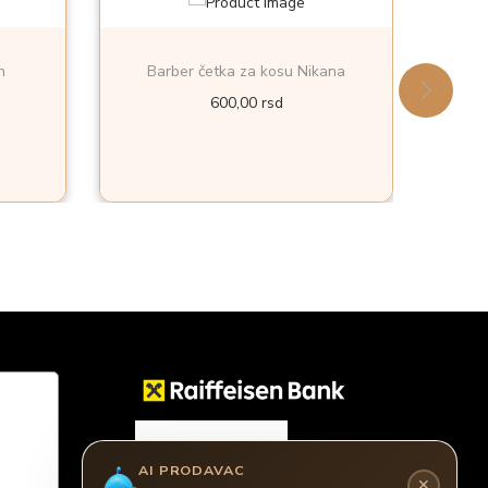
n
Barber četka za kosu Nikana
Bar
600,00
rsd
AI PRODAVAC
✕