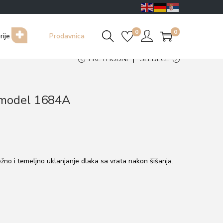
0
0
rije
Prodavnica
PRETHODNI
SLEDEĆE
 model 1684A
ežno i temeljno uklanjanje dlaka sa vrata nakon šišanja.