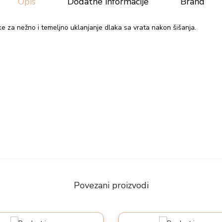
Opis
Dodatne informacije
Brand
B
e
ake za nežno i temeljno uklanjanje dlaka sa vrata nakon šišanja.
t
a
m
o
d
e
l
1
6
8
4
Povezani proizvodi
A
k
o