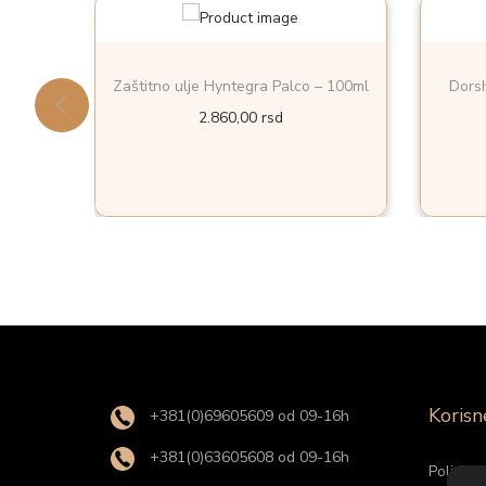
Zaštitno ulje Hyntegra Palco – 100ml
Dorsh
2.860,00
rsd
Korisn
+381(0)69605609 od 09-16h
+381(0)63605608 od 09-16h
Politika 