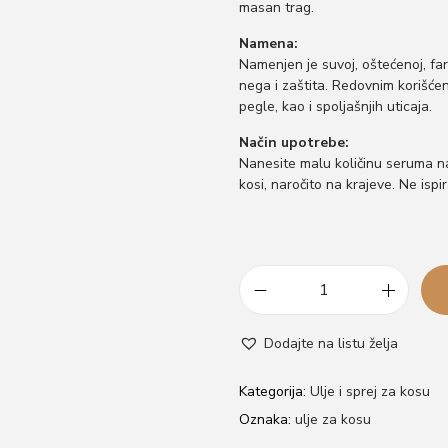
masan trag.
Namena:
Namenjen je suvoj, oštećenoj, far
nega i zaštita. Redovnim korišćen
pegle, kao i spoljašnjih uticaja.
Način upotrebe:
Nanesite malu količinu seruma na
kosi, naročito na krajeve. Ne ispi
A
r
Dodajte na listu želja
g
a
Kategorija:
Ulje i sprej za kosu
n
Oznaka:
ulje za kosu
o