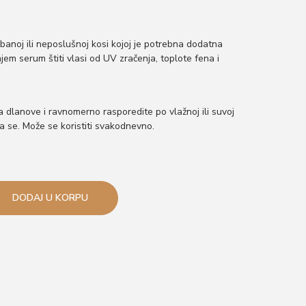
banoj ili neposlušnoj kosi kojoj je potrebna dodatna
jem serum štiti vlasi od UV zračenja, toplote fena i
 dlanove i ravnomerno rasporedite po vlažnoj ili suvoj
ra se. Može se koristiti svakodnevno.
DODAJ U KORPU