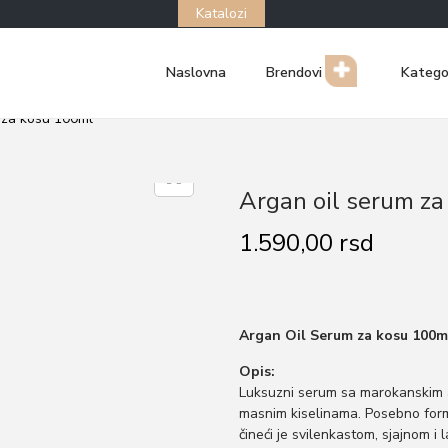
Katalozi
Naslovna
Brendovi
Katego
 za kosu 100ml
Argan oil serum z
1.590,00
rsd
Argan Oil Serum za kosu 100m
Opis:
Luksuzni serum sa marokanskim a
masnim kiselinama. Posebno form
čineći je svilenkastom, sjajnom i