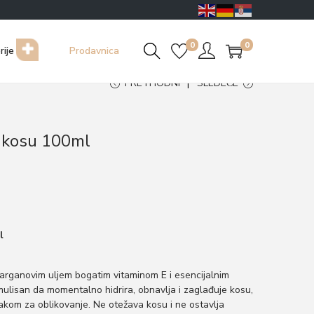
0
0
rije
Prodavnica
PRETHODNI
SLEDEĆE
a kosu 100ml
l
rganovim uljem bogatim vitaminom E i esencijalnim
ulisan da momentalno hidrira, obnavlja i zaglađuje kosu,
 lakom za oblikovanje. Ne otežava kosu i ne ostavlja